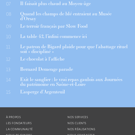
Il faisait plus chaud au Moyen-âge
07
Quand les champs de blé entraient au Musée
08
d’Orsay
Le terroir français par Slow Food
09
La table 42, l’infini commence ici
10
Le patron de Bigard plaide pour que l’abattage rituel
11
soit « discipliné »
Le chocolat à l’affiche
12
Bernard Demenge parade
13
Exit le sanglier : le vrai repas gaulois aux Journées
14
du patrimoine en Saône-et-Loire
L’asperge d’Argenteuil
15
À PROPOS
NOS SERVICES
LES FONDATEURS
NOS CLIENTS
LA COMMUNAUTÉ
NOS RÉALISATIONS