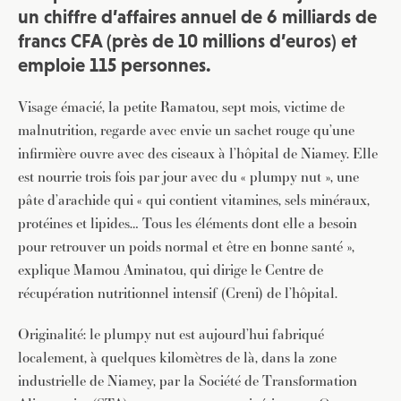
un chiffre d’affaires annuel de 6 milliards de
francs CFA (près de 10 millions d’euros) et
emploie 115 personnes.
Visage émacié, la petite Ramatou, sept mois, victime de
malnutrition, regarde avec envie un sachet rouge qu’une
infirmière ouvre avec des ciseaux à l’hôpital de Niamey. Elle
est nourrie trois fois par jour avec du « plumpy nut », une
pâte d’arachide qui « qui contient vitamines, sels minéraux,
protéines et lipides… Tous les éléments dont elle a besoin
pour retrouver un poids normal et être en bonne santé »,
explique Mamou Aminatou, qui dirige le Centre de
récupération nutritionnel intensif (Creni) de l’hôpital.
Originalité: le plumpy nut est aujourd’hui fabriqué
localement, à quelques kilomètres de là, dans la zone
industrielle de Niamey, par la Société de Transformation