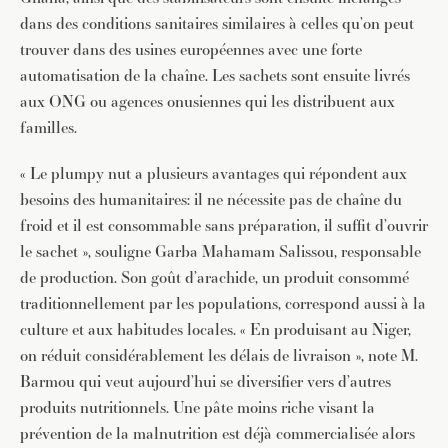
dans des conditions sanitaires similaires à celles qu’on peut
trouver dans des usines européennes avec une forte
automatisation de la chaîne. Les sachets sont ensuite livrés
aux ONG ou agences onusiennes qui les distribuent aux
familles.
« Le plumpy nut a plusieurs avantages qui répondent aux
besoins des humanitaires: il ne nécessite pas de chaîne du
froid et il est consommable sans préparation, il suffit d’ouvrir
le sachet », souligne Garba Mahamam Salissou, responsable
de production. Son goût d’arachide, un produit consommé
traditionnellement par les populations, correspond aussi à la
JE M'INSCRIS À LA NEWSLETTER
culture et aux habitudes locales. « En produisant au Niger,
Pour recevoir toutes les deux semaines notre lettre
on réduit considérablement les délais de livraison », note M.
d’info avec une sélection d’articles …
Barmou qui veut aujourd’hui se diversifier vers d’autres
produits nutritionnels. Une pâte moins riche visant la
prévention de la malnutrition est déjà commercialisée alors