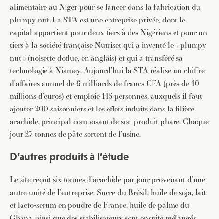
alimentaire au Niger pour se lancer dans la fabrication du
plumpy nut. La STA est une entreprise privée, dont le
capital appartient pour deux tiers à des Nigériens et pour un
tiers à la société française Nutriset qui a inventé le « plumpy
nut » (noisette dodue, en anglais) et qui a transféré sa
technologie à Niamey. Aujourd’hui la STA réalise un chiffre
d’affaires annuel de 6 milliards de francs CFA (près de 10
millions d’euros) et emploie 115 personnes, auxquels il faut
ajouter 200 saisonniers et les effets induits dans la filière
arachide, principal composant de son produit phare. Chaque
jour 27 tonnes de pâte sortent de l’usine.
D’autres produits à l’étude
Le site reçoit six tonnes d’arachide par jour provenant d’une
autre unité de l’entreprise. Sucre du Brésil, huile de soja, lait
et lacto-serum en poudre de France, huile de palme du
Ghana, ainsi que des stabilisateurs sont ensuite mélangés