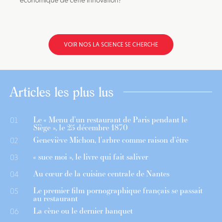
économique de cette innovation?
VOIR NOS LA SCIENCE SE CHERCHE
Articles les plus lus
Le « Menu d’un restaurant de Paris pendant le
01
Siège », le 25 décembre 1870
Geneviève Michon, l’arbre comme raison d’être
02
« suce moi », le livre qui fait saliver
03
Au cœur de la cuisine centrale de Nantes
04
Le premier film pornographique français se passait
05
au restaurant
La cène ou le dernier banquet
06