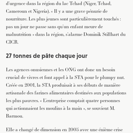
d’urgence dans la région du lac Tchad (Niger, Tchad,
Cameroun et Nigeria). « Il y a une grave pénurie de
nourriture. Les plus jeunes sont particulièrement touchés :
pas un jour ne passe sans qu’un enfant meure de
malnutrition » dans la région, s’alarme Dominik Stillhart du
CICR.
27 tonnes de pâte chaque jour
Les agences onusiennes et les ONG ont donc un besoin
crucial de vivres et font appel à la STA pour le plumpy nut.
Créée en 2001, la STA produisait à ses débuts de manière
artisanale des farines alimentaires destinées aux populations
les plus pauvres. « L’entreprise comptait quatre personnes
qui actionnaient les moulins à la main », se souvient M.
Barmou.
Elle a changé de dimension en 2005 avec une énième crise