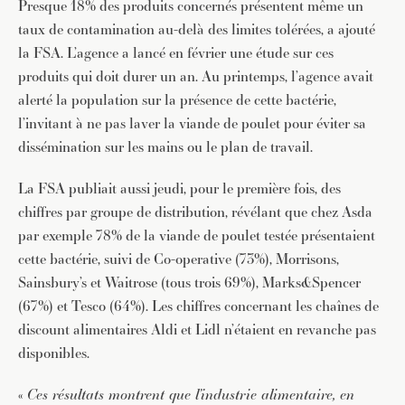
Presque 18% des produits concernés présentent même un
taux de contamination au-delà des limites tolérées, a ajouté
la FSA. L’agence a lancé en février une étude sur ces
produits qui doit durer un an. Au printemps, l’agence avait
alerté la population sur la présence de cette bactérie,
l’invitant à ne pas laver la viande de poulet pour éviter sa
dissémination sur les mains ou le plan de travail.
La FSA publiait aussi jeudi, pour le première fois, des
chiffres par groupe de distribution, révélant que chez Asda
par exemple 78% de la viande de poulet testée présentaient
cette bactérie, suivi de Co-operative (73%), Morrisons,
Sainsbury’s et Waitrose (tous trois 69%), Marks&Spencer
(67%) et Tesco (64%). Les chiffres concernant les chaînes de
discount alimentaires Aldi et Lidl n’étaient en revanche pas
disponibles.
«
Ces résultats montrent que l’industrie alimentaire, en