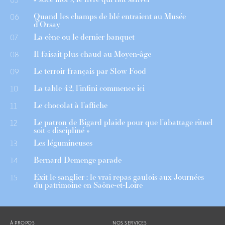
Quand les champs de blé entraient au Musée
06
d’Orsay
La cène ou le dernier banquet
07
Il faisait plus chaud au Moyen-âge
08
Le terroir français par Slow Food
09
La table 42, l’infini commence ici
10
Le chocolat à l’affiche
11
Le patron de Bigard plaide pour que l’abattage rituel
12
soit « discipliné »
Les légumineuses
13
Bernard Demenge parade
14
Exit le sanglier : le vrai repas gaulois aux Journées
15
du patrimoine en Saône-et-Loire
À PROPOS
NOS SERVICES