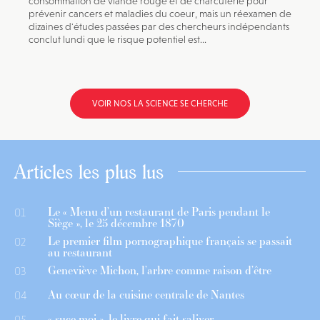
consommation de viande rouge et de charcuterie pour
prévenir cancers et maladies du coeur, mais un réexamen de
dizaines d'études passées par des chercheurs indépendants
conclut lundi que le risque potentiel est...
VOIR NOS LA SCIENCE SE CHERCHE
Articles les plus lus
Le « Menu d’un restaurant de Paris pendant le
01
Siège », le 25 décembre 1870
Le premier film pornographique français se passait
02
au restaurant
Geneviève Michon, l’arbre comme raison d’être
03
Au cœur de la cuisine centrale de Nantes
04
« suce moi », le livre qui fait saliver
05