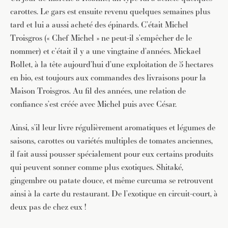
carottes. Le gars est ensuite revenu quelques semaines plus
tard et lui a aussi acheté des épinards. C’était Michel
Troisgros (« Chef Michel » ne peut-il s’empêcher de le
nommer) et c’était il y a une vingtaine d’années. Mickael
Rollet, à la tête aujourd’hui d’une exploitation de 5 hectares
en bio, est toujours aux commandes des livraisons pour la
Maison Troisgros. Au fil des années, une relation de
confiance s’est créée avec Michel puis avec César.
Ainsi, s’il leur livre régulièrement aromatiques et légumes de
saisons, carottes ou variétés multiples de tomates anciennes,
il fait aussi pousser spécialement pour eux certains produits
qui peuvent sonner comme plus exotiques. Shitaké,
gingembre ou patate douce, et même curcuma se retrouvent
ainsi à la carte du restaurant. De l’exotique en circuit-court, à
deux pas de chez eux !