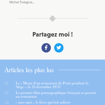
Michel Troisgros...
Partagez moi !
Articles les plus lus
Le « Menu d’un restaurant de Paris pendant le
01
Siège », le 25 décembre 1870
Le premier film pornographique français se passait
02
au restaurant
« suce moi », le livre qui fait saliver
03