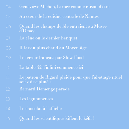
Geneviève Michon, l’arbre comme raison d’être
04
Au cœur de la cuisine centrale de Nantes
05
Quand les champs de blé entraient au Musée
06
d’Orsay
La cène ou le dernier banquet
07
Il faisait plus chaud au Moyen-âge
08
Le terroir français par Slow Food
09
La table 42, l’infini commence ici
10
Le patron de Bigard plaide pour que l’abattage rituel
11
soit « discipliné »
Bernard Demenge parade
12
Les légumineuses
13
Le chocolat à l’affiche
14
Quand les scientifiques kiffent le kéfir !
15