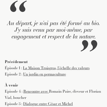
Au départ, je n'ai pas été formé au bio.
J'y suis venu par moi-même, par
engagement et respect de la nature.
Précédement
Épisode 1 :
La Maison Troisgros, l’échelle des valeurs
Episode 2 :
Un jardin en permaculture
À venir
Episode 4 :
Rencontre avec
Romain Paire, éleveur et Florian
Vial, boucher
Episode 5 :
Dialogue entre César et Michel