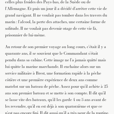
celles plus froides des Pays-bas, de la Suède ou de
l’Allemagne. Et puis un jour il a décidé d’arrêter cette vie de
grand navigant. Il ne voulait pas tomber dans les travers du
marin : l’alcool, la perte des attaches, une certaine forme de
solitude. Il ne voulait pas devenir otage de cette vie là,
prisonnier de lui-même.
Au retour de son premier voyage au long cours, c’était il y a
quarante ans, il se souvient que le Commandant s’était
pendu dans sa cabine. Cette image ne l’a jamais quitté mais
lui quitte la marine marchande. Il enchaîne alors sur un
service militaire à Brest, une formation rapide à la pêche
côtière et une première expérience de deux ans comme
matelot sur un bateau de pêche. Assez pour qu’il achète à 23
ans son premier bateau et se mette à son compte. Il dit qu’il
se lasse vite des bateaux, qu’il les garde 4 ou 5 ans avant de
les revendre, qu’il en est déjà à son quatorzième et que ce
n’est pas encore fini. Il dit aussi qu’il a très peur de la routine,