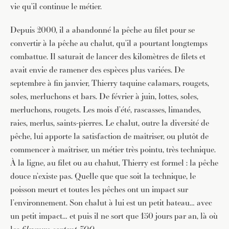
vie qu’il continue le métier.
Depuis 2000, il a abandonné la pêche au filet pour se
convertir à la pêche au chalut, qu’il a pourtant longtemps
combattue. Il saturait de lancer des kilomètres de filets et
avait envie de ramener des espèces plus variées. De
septembre à fin janvier, Thierry taquine calamars, rougets,
soles, merluchons et bars. De février à juin, lottes, soles,
merluchons, rougets. Les mois d’été, rascasses, limandes,
raies, merlus, saints-pierres. Le chalut, outre la diversité de
pêche, lui apporte la satisfaction de maîtriser, ou plutôt de
commencer à maîtriser, un métier très pointu, très technique.
À la ligne, au filet ou au chahut, Thierry est formel : la pêche
douce n’existe pas. Quelle que que soit la technique, le
poisson meurt et toutes les pêches ont un impact sur
l’environnement. Son chalut à lui est un petit bateau… avec
JE M'INSCRIS À LA NEWSLETTER
un petit impact… et puis il ne sort que 150 jours par an, là où
Pour recevoir toutes les deux semaines notre lettre