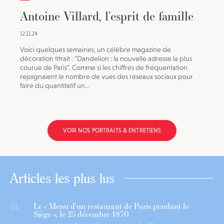
Antoine Villard, l’esprit de famille
12.11.24
Voici quelques semaines, un célèbre magazine de
décoration titrait : "Dandelion : la nouvelle adresse la plus
courue de Paris". Comme si les chiffres de fréquentation
rejoignaient le nombre de vues des réseaux sociaux pour
faire du quantitatif un...
VOIR NOS PORTRAITS & ENTRETIENS
Articles les plus lus
Le « Menu d’un restaurant de Paris pendant le
01
Siège », le 25 décembre 1870