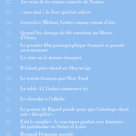
Au cœur de la cuisine centrale de Nantes
02
« suce moi », le livre qui fait saliver
03
Geneviève Michon, l’arbre comme raison d’être
04
Quand les champs de blé entraient au Musée
05
d’Orsay
Le premier film pornographique français se passait
06
au restaurant
La cène ou le dernier banquet
07
Il faisait plus chaud au Moyen-âge
08
Le terroir français par Slow Food
09
La table 42, l’infini commence ici
10
Le chocolat à l’affiche
11
Le patron de Bigard plaide pour que l’abattage rituel
12
soit « discipliné »
Exit le sanglier : le vrai repas gaulois aux Journées
13
du patrimoine en Saône-et-Loire
Bernard Demenge parade
14