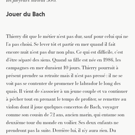
les
fileyeurs sortent 300.
d’info avec une sélection d’articles …
Jouer du Bach
Thierry dit que le métier n’est pas dur, sauf pour celui qui ne
l’a pas choisi. Se lever tôt et partir en mer quand il fait
encore nuit n’est pas dur non plus. Ce qui est difficile, c’est
d’être séparé des siens. Quand sa fille est née en 1986, les
campagnes en mer duraient 10 jours. Thierry pourrait à
présent prendre sa retraite mais il n’est pas pressé : il ne se
voit pas se contenter de promener le labrador le long des
quais. Il vient de s’associer à un jeune couple et va continuer
à pêcher tout en prenant le temps de profiter, se remettre au
violon dont il joue quelques concertos de Bach, voyager
comme son cousin de 72 ans, ancien marin, qui entame son
deuxième tour du monde en voilier. Ses deux enfants ne
prendront pas la suite. Derrière lui, il n’y aura rien. Du