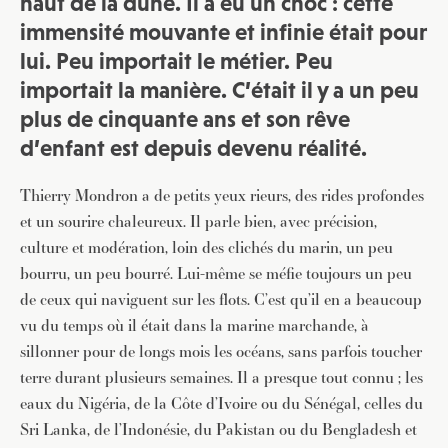
haut de la dune. Il a eu un choc : cette
immensité mouvante et infinie était pour
lui. Peu importait le métier. Peu
importait la manière. C’était il y a un peu
plus de cinquante ans et son rêve
d’enfant est depuis devenu réalité.
Thierry Mondron a de petits yeux rieurs, des rides profondes
et un sourire chaleureux. Il parle bien, avec précision,
culture et modération, loin des clichés du marin, un peu
bourru, un peu bourré. Lui-même se méfie toujours un peu
de ceux qui naviguent sur les flots. C’est qu’il en a beaucoup
vu du temps où il était dans la marine marchande, à
sillonner pour de longs mois les océans, sans parfois toucher
terre durant plusieurs semaines. Il a presque tout connu ; les
eaux du Nigéria, de la Côte d’Ivoire ou du Sénégal, celles du
Sri Lanka, de l’Indonésie, du Pakistan ou du Bengladesh et