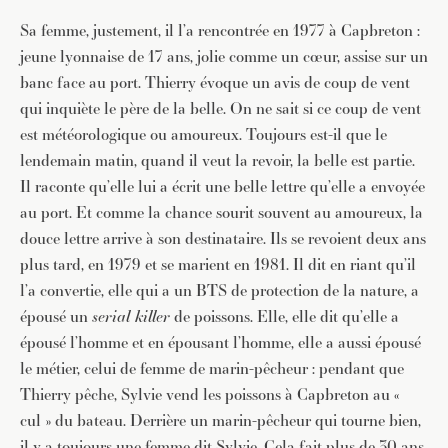
Sa femme, justement, il l’a rencontrée en 1977 à Capbreton :
jeune lyonnaise de 17 ans, jolie comme un cœur, assise sur un
banc face au port. Thierry évoque un avis de coup de vent
qui inquiète le père de la belle. On ne sait si ce coup de vent
est météorologique ou amoureux. Toujours est-il que le
lendemain matin, quand il veut la revoir, la belle est partie.
Il raconte qu’elle lui a écrit une belle lettre qu’elle a envoyée
au port. Et comme la chance sourit souvent au amoureux, la
douce lettre arrive à son destinataire. Ils se revoient deux ans
plus tard, en 1979 et se marient en 1981. Il dit en riant qu’il
l’a convertie, elle qui a un BTS de protection de la nature, a
épousé un
serial killer
de poissons. Elle, elle dit qu’elle a
épousé l’homme et en épousant l’homme, elle a aussi épousé
le métier, celui de femme de marin-pêcheur : pendant que
Thierry pêche, Sylvie vend les poissons à Capbreton au «
cul » du bateau. Derrière un marin-pêcheur qui tourne bien,
il y a toujours une femme dit Sylvie. Cela fait plus de 30 ans