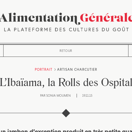
RETOUR
PORTRAIT
ARTISAN CHARCUTIER
L’Ibaïama, la Rolls des Ospita
PAR
SONIA MOUMEN
19.11.15
 un jambon d’exception produit en très petite quan