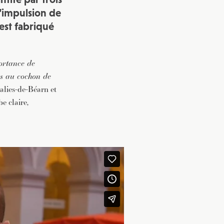
 l’impulsion de
est fabriqué
portance de
mps au cochon de
alies-de-Béarn et
e claire,