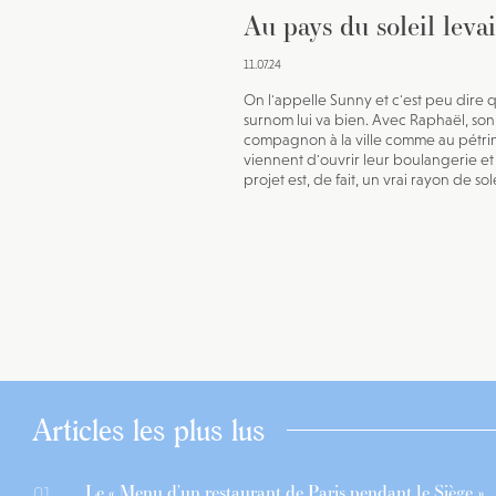
Au pays du soleil leva
11.07.24
On l'appelle Sunny et c'est peu dire 
surnom lui va bien. Avec Raphaël, son
compagnon à la ville comme au pétrin,
viennent d'ouvrir leur boulangerie et
projet est, de fait, un vrai rayon de sole
Articles les plus lus
Le « Menu d’un restaurant de Paris pendant le Siège »,
01