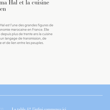
ma Hal et la cuisine
ien
Hal est l’une des grandes figures de
ronomie marocaine en France. Elle
 depuis plus de trente ans la cuisine
n langage de transmission, de
 et de lien entre les peuples.
La table 42, l’infini commence ici
11