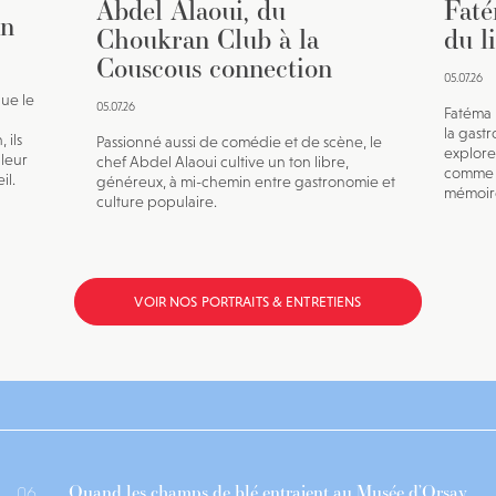
Abdel Alaoui, du
Faté
in
Choukran Club à la
du l
Couscous connection
05.07.26
que le
05.07.26
Fatéma 
la gast
 ils
Passionné aussi de comédie et de scène, le
explore
 leur
chef Abdel Alaoui cultive un ton libre,
comme u
il.
généreux, à mi-chemin entre gastronomie et
mémoire
culture populaire.
VOIR NOS PORTRAITS & ENTRETIENS
Quand les champs de blé entraient au Musée d’Orsay
06