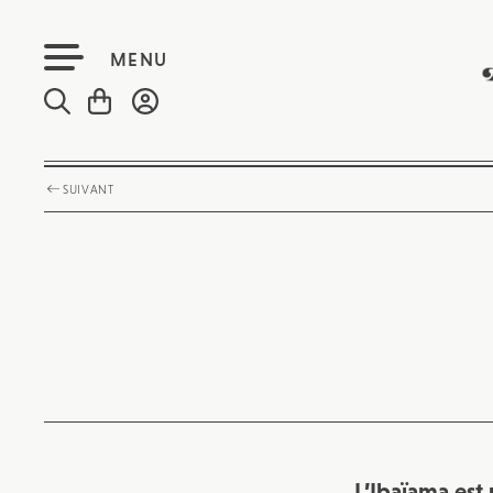
MENU
SUIVANT
L’Ibaïama est