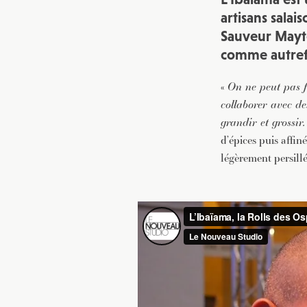
artisans salai
Sauveur Mayté
comme autrefo
«
On ne peut pas f
collaborer avec de
grandir et grossir.
d’épices puis affin
légèrement persill