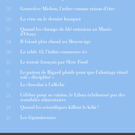
Geneviève Michon, l’arbre comme raison d’être
05
La cène ou le dernier banquet
06
Quand les champs de blé entraient au Musée
07
d’Orsay
Il faisait plus chaud au Moyen-âge
08
La table 42, l’infini commence ici
09
Le terroir français par Slow Food
10
Le patron de Bigard plaide pour que l’abattage rituel
11
soit « discipliné »
Le chocolat à l’affiche
12
Célèbre pour sa cuisine, le Liban éclaboussé par des
13
scandales alimentaires
Quand les scientifiques kiffent le kéfir !
14
Les légumineuses
15