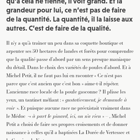
qu’à cela ne tienne, il voit grand. Et la
grandeur pour lui, ce n’est pas de faire
de la quantité.
La quantité, il la laisse aux
autres. C’est de faire de la qualité.
Il n’y a qu’à traîner un peu dans sa coquette boutique et
arpenter ses 50 hectares de landes et forêts pour comprendre
que la qualité passe d’abord par un sens presque maniaque
du détail. Dans le choix des variétés de poules d’abord. Et à
Michel Petit, il ne faut pas lui en raconter « Ce n’est pas
parce que c’est ancien que c’est bon » aime-t-il répéter.
L’ancienne race locale de la poule gasconne ? Il plisse les
yeux, un tantinet méfiant : «
gustativement, je demande à
voir
». Et puisque aucune race ne préexistait vraiment dans
le Médoc -«
à part le pinard, ici, on n’a rien
» – , Michel
Petit a choisi de faire ses propres croisements et de donner
naissance à celles qu’il a baptisées La Dorée de Vertessec et