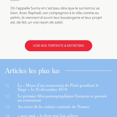
On l'appelle Sunny et c'est peu dire que le surnom lui va
bien. Avec Raphaël, son compagnon à la ville comme au
pétrin, ils viennent d'ouvrir leur boulangerie et leur projet
est, de fait, un vrai rayon de soleil.
VOIR NOS PORTRAITS & ENTRETIENS
Articles les plus lus
Le « Menu d’un restaurant de Paris pendant le
01
Siège », le 25 décembre 1870
Le premier film pornographique français se passait
02
au restaurant
Au cœur de la cuisine centrale de Nantes
03
« suce moi », le livre qui fait saliver
04