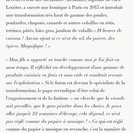
Lenôtre, a ouvert une boutique à Paris en 2013 et introduit
une transformation très haut de gamme des poules,
poulardes, chapons, canards et autres volailles en rôtis,
terrines, pâtés, foies gras, jambon de volaille «
18 heures de
JE M'INSCRIS À LA NEWSLETTER
cuisson ! Aucun ajout si ce n’est du sel, du poivre, des
épices. Magnifique !
».
Pour recevoir toutes les deux semaines notre lettre
d’info avec une sélection d’articles …
«
Mon fils a apporté sa touche comme moi je l’ai fait en
mon temps. Il réfléchit au développement d’une gamme de
produits cuisinés en frais et sous-vide et voudrait revenir
sur l’exploitation
». Si le fiston est devenu le spécialiste de la
transformation, le papa revendique d’être celui de
l’engraissement et de la finition : «
on cherche que la viande
soit persillée, que le gras pénètre dans les chairs. Je peux
aller jusqu’à 22 semaines d’élevage, cela dépend, ce n’est
pas réglé comme du papier à musique !
». Ce qui est réglé
comme du papier à musique en revanche, c’est la manière de