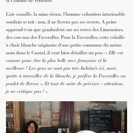
la Cousine de Vertessec.
L’air canaille, la mine rieuse, l’homme volontiers intarissable
soudain se tait : non, il ne livrera pas ses secrets. A peine
apprend-t-on que gambadent sur ses terres des Limousines,
des cou-nus des Faverolles. Pour la Faverolles, cette volaille
à chair blanche originaire d’une petite commune du même
nom dans le Cantal, il veut bien détailler un peu : «
Elle est
connue pour être la plus belle race française et la
meilleure ! Les gens ne sont pas très habitués ici, mais
quitte à travailler de la blanche, je préfère la Faverolles au
poulet de Bresse ». Et tout de suite de préciser « attention,
je ne critique pas !
».