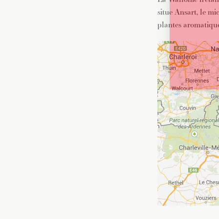
situe Ansart, le m
plantes aromatique