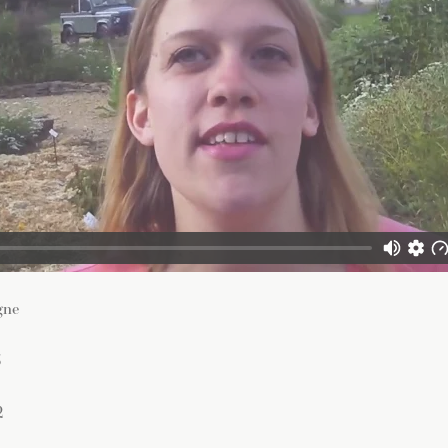
gne
5
2