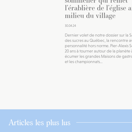
sommelier qui remet
l’érablière de l’église 
milieu du village
30.04.24
Dernier volet de notre dossier sur la S
des sucres au Québec, la rencontre 
personnalité hors norme. Pier-Alexis S
20 ans à tourner autour de la planète 
écumer les grandes Maisons de gast
et les championnats...
Articles les plus lus