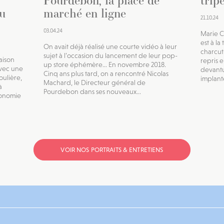
Pourdebon, la place de
trip
au
marché en ligne
21.10.24
03.04.24
Marie C
est à la
On avait déjà réalisé une courte vidéo à leur
charcut
sujet à l’occasion du lancement de leur pop-
aison
repris e
up store éphémère… En novembre 2018.
avec une
devantu
Cinq ans plus tard, on a rencontré Nicolas
oulière,
implanté
Machard, le Directeur général de
à
Pourdebon dans ses nouveaux...
ronomie
VOIR NOS PORTRAITS & ENTRETIENS