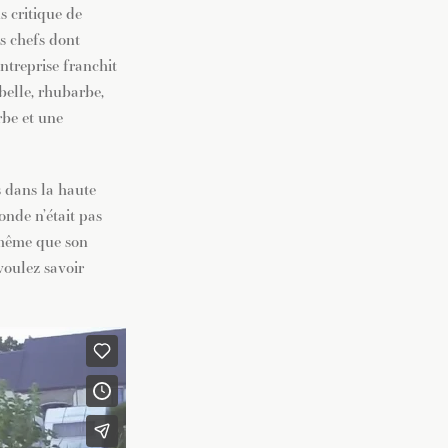
s critique de
s chefs dont
ntreprise franchit
belle, rhubarbe,
rbe et une
s dans la haute
onde n’était pas
e-même que son
voulez savoir