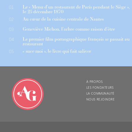
Le « Menu d’un restaurant de Paris pendant le Siège »,
01
le 25 décembre 1870
Au cœur de la cuisine centrale de Nantes
02
Geneviève Michon, l’arbre comme raison d’être
03
Le premier film pornographique français se passait au
04
restaurant
« suce moi », le livre qui fait saliver
05
À PROPOS
LES FONDATEURS
LA COMMUNAUTÉ
NOUS REJOINDRE