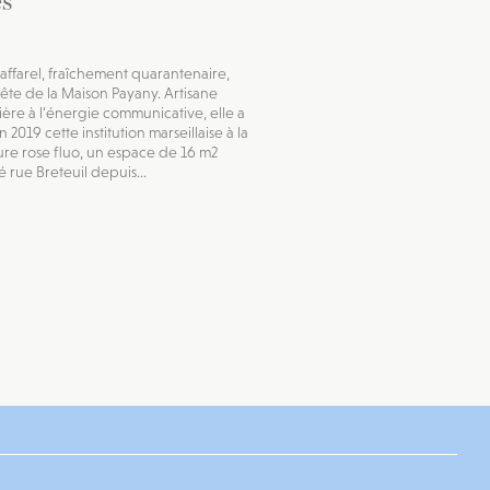
es
affarel, fraîchement quarantenaire,
 tête de la Maison Payany. Artisane
ière à l’énergie communicative, elle a
n 2019 cette institution marseillaise à la
re rose fluo, un espace de 16 m2
 rue Breteuil depuis...