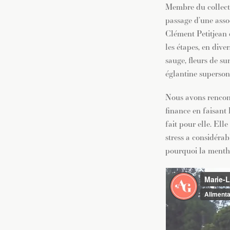
Membre du collect
passage d’une asso
Clément
Petitjean 
les étapes, en dive
sauge, fleurs de s
églantine supersoni
Nous avons rencont
finance en faisant 
fait pour elle. Ell
stress a considérab
pourquoi la ment