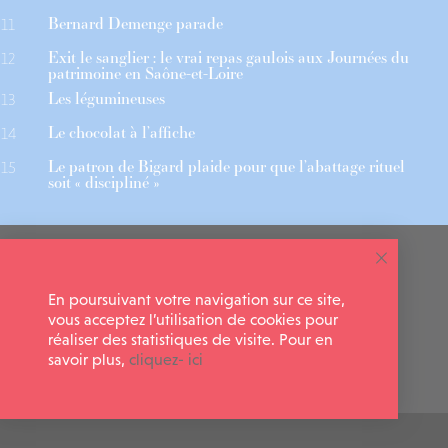
Bernard Demenge parade
11
Exit le sanglier : le vrai repas gaulois aux Journées du
12
patrimoine en Saône-et-Loire
Les légumineuses
13
Le chocolat à l’affiche
14
Le patron de Bigard plaide pour que l’abattage rituel
15
soit « discipliné »
 ASSOCIÉS
CGU
En poursuivant votre navigation sur ce site,
 NEWSLETTER
MENTIONS LÉGALES
vous acceptez l’utilisation de cookies pour
réaliser des statistiques de visite. Pour en
savoir plus,
cliquez- ici