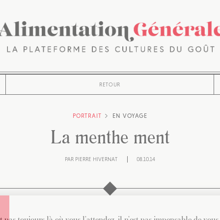
RETOUR
PORTRAIT
EN VOYAGE
La menthe ment
PAR
PIERRE HIVERNAT
08.10.14
 pas toujours là où vous l’attendez, il n’est pas impensable de vou