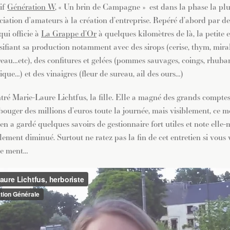
if
Génération W
, « Un brin de Campagne » est dans la phase la plu
ciation d’amateurs à la création d’entreprise. Repéré d’abord par de
qui officie à
La Grappe d’Or
à quelques kilomètres de là, la petite e
rsifiant sa production notamment avec des sirops (cerise, thym, mira
ureau…etc), des confitures et gelées (pommes sauvages, coings, rhuba
que…) et des vinaigres (fleur de sureau, ail des ours…)
ré Marie-Laure Lichtfus, la fille. Elle a magné des grands compte
bouger des millions d’euros toute la journée, mais visiblement, ce m
e en a gardé quelques savoirs de gestionnaire fort utiles et note ell
lement diminué. Surtout ne ratez pas la fin de cet entretien si vous 
he ment…