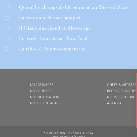
Quand les champs de blé entraient au Musée d’Orsay
06
La cène ou le dernier banquet
07
Il faisait plus chaud au Moyen-âge
08
Le terroir français par Slow Food
09
La table 42, l’infini commence ici
10
NOS SERVICES
CHEFS & ARTISTES
NOS CLIENTS
RECEVOIR NOTRE
NOS RÉALISATIONS
NOUS SOUTENIR
NOUS CONTACTER
AGENDA
ALIMENTATION GÉNÉRALE © 2026