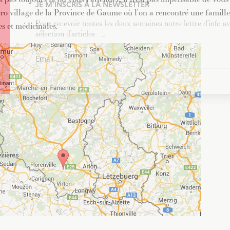
JE M'INSCRIS À LA NEWSLETTER
icro village de la Province de Gaume où l’on a rencontré une famill
Pour recevoir toutes les deux semaines notre lettre d’info a
s et médicinales.
sélection d’articles …