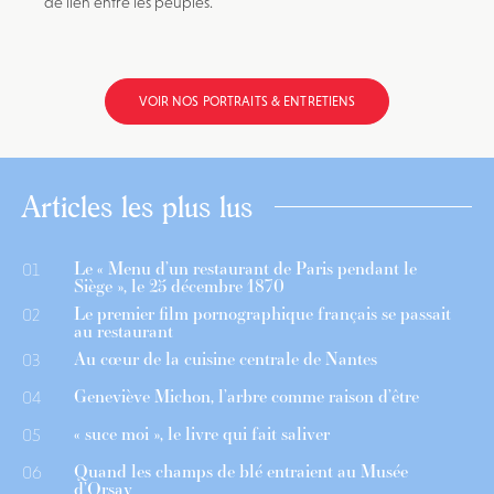
de lien entre les peuples.
VOIR NOS PORTRAITS & ENTRETIENS
Articles les plus lus
Le « Menu d’un restaurant de Paris pendant le
01
Siège », le 25 décembre 1870
Le premier film pornographique français se passait
02
au restaurant
Au cœur de la cuisine centrale de Nantes
03
Geneviève Michon, l’arbre comme raison d’être
04
« suce moi », le livre qui fait saliver
05
Quand les champs de blé entraient au Musée
06
d’Orsay