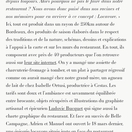
depuis toujours. Alors pourquoi ne pas le faire dans notre
restaurant ? Nous avons donc puisé dans nos racines et
nos mémoires pour en arriver à ce concept : Locavore.
»
Ici, tout est produit dans un rayon de 250km autour de
Bordeaux, des produits de saison élaborés dans le respect
des traditions et de la nature, schémas, dessins et explications
à l’appui à la carte et sur les murs du restaurant. En tout, ils
composent avec près de 40 producteurs que l’on retrouve
aussi sur
leur site internet
. On y a mangé une assiette de
charcuterie-fromage à tomber, et un plat à partager régressif
comme on aurait mangé chez notre grand-mère, un agneau
de lait de chez Isabelle Ortusi, productrice à Cestas. Les
tarifs sont doux et l’ambiance est savamment équilibrée
entre brocante, objets récupérés et illustrations du graphiste
artisanal et épicurien
Ludovic Bucquet
qui signe aussi la
charte graphique du restaurant. Et face au succès de Belle
Campagne, Adrien et Manuel ont ouvert le 18 mars dernier,
une épicerie locavore située juste en face du restaurant,