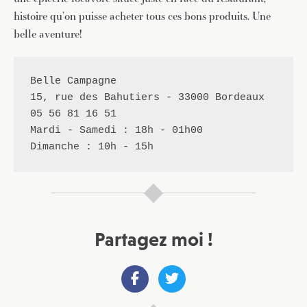
histoire qu’on puisse acheter tous ces bons produits. Une
belle aventure!
Belle Campagne

15, rue des Bahutiers - 33000 Bordeaux

05 56 81 16 51

Mardi - Samedi : 18h - 01h00

Dimanche : 10h - 15h
JE M'INSCRIS À LA NEWSLETTER
Pour recevoir toutes les deux semaines notre lettre
Partagez moi !
d’info avec une sélection d’articles …