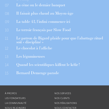
La cène ou le dernier banquet
07
Il faisait plus chaud au Moyen-âge
08
La table 42, l’infini commence ici
09
Le terroir français par Slow Food
10
Le patron de Bigard plaide pour que l’abattage rituel
11
soit « discipliné »
Le chocolat à l’affiche
12
Les légumineuses
13
Quand les scientifiques kiffent le kéfir !
14
Bernard Demenge parade
15
À PROPOS
NOS SERVICES
LES FONDATEURS
NOS CLIENTS
LA COMMUNAUTÉ
NOS RÉALISATIONS
NOUS REJOINDRE
NOUS CONTACTER