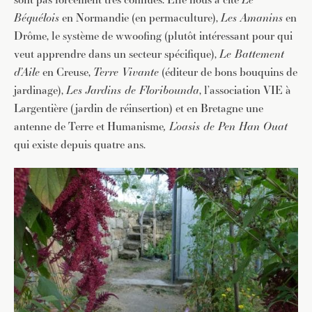
Béquélois
en Normandie (en permaculture),
Les Amanins
en
JE M'INSCRIS À LA NEWSLETTER
Drôme, le système de wwoofing (plutôt intéressant pour qui
veut apprendre dans un secteur spécifique),
Le Battement
Pour recevoir toutes les deux semaines notre lettre
d’Aile
en Creuse,
Terre Vivante
(éditeur de bons bouquins de
d’info avec une sélection d’articles …
jardinage),
Les Jardins de Floribounda
, l’association VIE à
Largentière (jardin de réinsertion) et en Bretagne une
antenne de Terre et Humanisme
, L’oasis de Pen Han Ouat
qui existe depuis quatre ans.