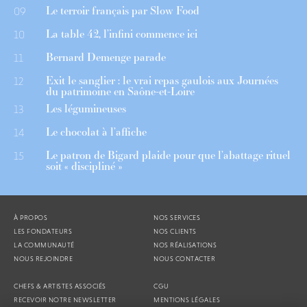
Le terroir français par Slow Food
09
La table 42, l’infini commence ici
10
Bernard Demenge parade
11
Exit le sanglier : le vrai repas gaulois aux Journées
12
du patrimoine en Saône-et-Loire
Les légumineuses
13
Le chocolat à l’affiche
14
Le patron de Bigard plaide pour que l’abattage rituel
15
soit « discipliné »
À PROPOS
NOS SERVICES
LES FONDATEURS
NOS CLIENTS
LA COMMUNAUTÉ
NOS RÉALISATIONS
NOUS REJOINDRE
NOUS CONTACTER
CHEFS & ARTISTES ASSOCIÉS
CGU
RECEVOIR NOTRE NEWSLETTER
MENTIONS LÉGALES