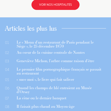
VOIR NOS HOSPITALITÉS
Articles les plus lus
Le « Menu d’un restaurant de Paris pendant le
01
Siège », le 25 décembre 1870
Au cœur de la cuisine centrale de Nantes
02
Geneviève Michon, l’arbre comme raison d’être
03
Le premier film pornographique français se passait
04
au restaurant
« suce moi », le livre qui fait saliver
05
Quand les champs de blé entraient au Musée
06
d’Orsay
La cène ou le dernier banquet
07
Il faisait plus chaud au Moyen-âge
08