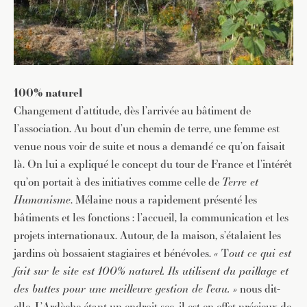
100% naturel
Changement d’attitude, dès l’arrivée au bâtiment de
l’association. Au bout d’un chemin de terre, une femme est
venue nous voir de suite et nous a demandé ce qu’on faisait
là. On lui a expliqué le concept du tour de France et l’intérêt
qu’on portait à des initiatives comme celle de
Terre et
Humanisme
. Mélaine nous a rapidement présenté les
bâtiments et les fonctions : l’accueil, la communication et les
projets internationaux. Autour, de la maison, s’étalaient les
jardins où bossaient stagiaires et bénévoles.
«
T
out ce qui est
fait sur le site est 100% naturel. Ils utilisent du paillage et
des buttes pour une meilleure gestion de l’eau.
»
nous dit-
elle. L’Ardèche étant un endroit sec, il est en effet précieux de