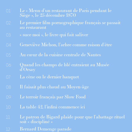
Le « Menu d’un restaurant de Paris pendant le
01
Siège », le 25 décembre 1870
Le premier film pornographique français se passait
02
au restaurant
« suce moi », le livre qui fait saliver
03
Geneviève Michon, l’arbre comme raison d’être
04
Au cœur de la cuisine centrale de Nantes
05
Quand les champs de blé entraient au Musée
06
d’Orsay
La cène ou le dernier banquet
07
Il faisait plus chaud au Moyen-âge
08
Le terroir français par Slow Food
09
La table 42, l’infini commence ici
10
Le patron de Bigard plaide pour que l’abattage rituel
11
soit « discipliné »
Bernard Demenge parade
12