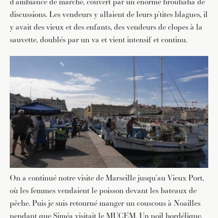
d’ambiance de marché, couvert par un énorme brouhaha de
discussions. Les vendeurs y allaient de leurs p’tites blagues, il
y avait des vieux et des enfants, des vendeurs de clopes à la
sauvette, doublés par un va et vient intensif et continu.
On a continué notre visite de Marseille jusqu’au Vieux Port,
où les femmes vendaient le poisson devant les bateaux de
pêche. Puis je suis retourné manger un couscous à Noailles
JE M'INSCRIS À LA NEWSLETTER
pendant que Siméa visitait le MUCEM. Un poil bordélique,