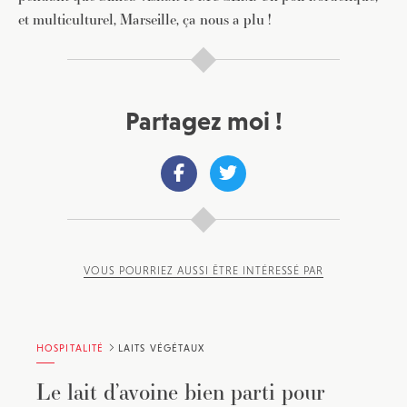
Pour recevoir toutes les deux semaines notre lettre
et multiculturel, Marseille, ça nous a plu !
d’info avec une sélection d’articles …
Partagez moi !
VOUS POURRIEZ AUSSI ÊTRE INTÉRESSÉ PAR
HOSPITALITÉ
LAITS VÉGÉTAUX
Le lait d’avoine bien parti pour