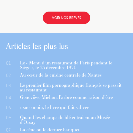
VOIR NOS BRÈVES
Articles les plus lus
Le « Menu d’un restaurant de Paris pendant le
01
Siège », le 25 décembre 1870
Au cœur de la cuisine centrale de Nantes
02
Le premier film pornographique français se passait
03
au restaurant
Geneviève Michon, l’arbre comme raison d’être
04
« suce moi », le livre qui fait saliver
05
Quand les champs de blé entraient au Musée
06
d’Orsay
La cène ou le dernier banquet
07