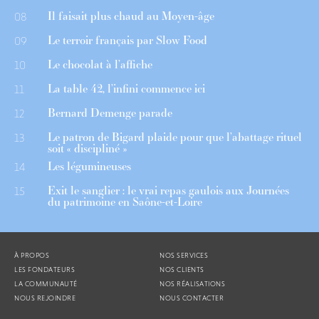
Il faisait plus chaud au Moyen-âge
08
Le terroir français par Slow Food
09
Le chocolat à l’affiche
10
La table 42, l’infini commence ici
11
Bernard Demenge parade
12
Le patron de Bigard plaide pour que l’abattage rituel
13
soit « discipliné »
Les légumineuses
14
Exit le sanglier : le vrai repas gaulois aux Journées
15
du patrimoine en Saône-et-Loire
À PROPOS
NOS SERVICES
LES FONDATEURS
NOS CLIENTS
LA COMMUNAUTÉ
NOS RÉALISATIONS
NOUS REJOINDRE
NOUS CONTACTER