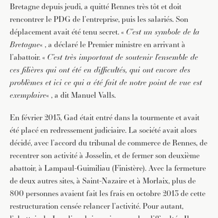
Bretagne depuis jeudi, a quitté Rennes très tôt et doit
rencontrer le PDG de l’entreprise, puis les salariés. Son
déplacement avait été tenu secret. «
C’est un symbole de la
Bretagne
« , a déclaré le Premier ministre en arrivant à
l’abattoir. «
C’est très important de soutenir l’ensemble de
ces filières qui ont été en difficultés, qui ont encore des
problèmes et ici ce qui a été fait de notre point de vue est
exemplaire
« , a dit Manuel Valls.
En février 2013, Gad était entré dans la tourmente et avait
été placé en redressement judiciaire. La société avait alors
décidé, avec l’accord du tribunal de commerce de Rennes, de
recentrer son activité à Josselin, et de fermer son deuxième
abattoir, à Lampaul-Guimiliau (Finistère). Avec la fermeture
de deux autres sites, à Saint-Nazaire et à Morlaix, plus de
800 personnes avaient fait les frais en octobre 2013 de cette
restructuration censée relancer l’activité. Pour autant,