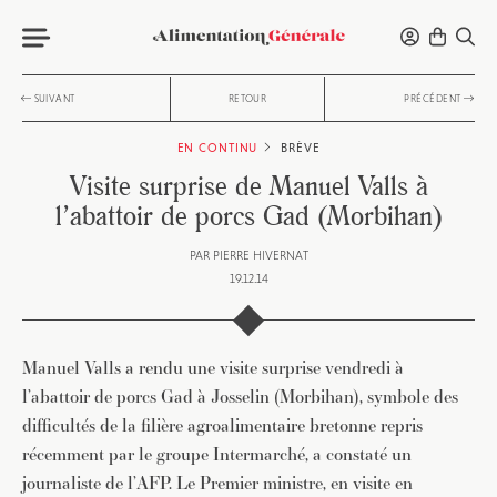
SUIVANT
RETOUR
PRÉCÉDENT
EN CONTINU
BRÈVE
Visite surprise de Manuel Valls à
l’abattoir de porcs Gad (Morbihan)
PAR
PIERRE HIVERNAT
19.12.14
Manuel Valls a rendu une visite surprise vendredi à
l’abattoir de porcs Gad à Josselin (Morbihan), symbole des
difficultés de la filière agroalimentaire bretonne repris
récemment par le groupe Intermarché, a constaté un
journaliste de l’AFP. Le Premier ministre, en visite en