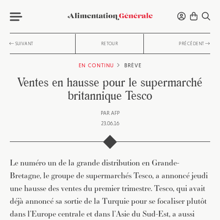
SUIVANT
RETOUR
PRÉCÉDENT
EN CONTINU
BRÈVE
Ventes en hausse pour le supermarché
britannique Tesco
PAR
AFP
23.06.16
Le numéro un de la grande distribution en Grande-
Bretagne, le groupe de supermarchés Tesco, a annoncé jeudi
une hausse des ventes du premier trimestre. Tesco, qui avait
déjà annoncé sa sortie de la Turquie pour se focaliser plutôt
dans l’Europe centrale et dans l’Asie du Sud-Est, a aussi