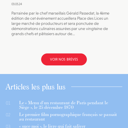
03.05.24
Parrainée par le chef marseillais Gérald Passedat, la 4ème
édition de cet événement accueillera Place des Lices un
large marché de producteurs et sera ponctuée de
démonstrations culinaires assurées par une vingtaine de
grands chefs et pâtissiers autour de...
VOIR NOS BRÈVES
Articles les plus lus
Le « Menu d’un restaurant de Paris pendant le
01
Siège », le 25 décembre 1870
Le premier film pornographique français se passait
02
au restaurant
« suce moi », le livre qui fait saliver
03