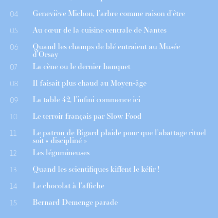
Geneviève Michon, l’arbre comme raison d’être
04
Au cœur de la cuisine centrale de Nantes
05
Quand les champs de blé entraient au Musée
06
d’Orsay
La cène ou le dernier banquet
07
Il faisait plus chaud au Moyen-âge
08
La table 42, l’infini commence ici
09
Le terroir français par Slow Food
10
Le patron de Bigard plaide pour que l’abattage rituel
11
soit « discipliné »
Les légumineuses
12
Quand les scientifiques kiffent le kéfir !
13
Le chocolat à l’affiche
14
Bernard Demenge parade
15