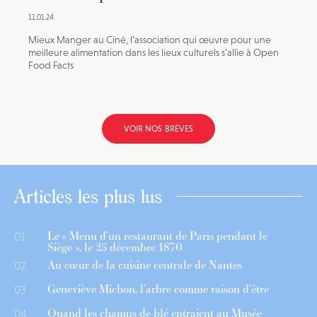
11.01.24
Mieux Manger au Ciné, l’association qui œuvre pour une
meilleure alimentation dans les lieux culturels s’allie à Open
Food Facts
VOIR NOS BRÈVES
Articles les plus lus
Le « Menu d’un restaurant de Paris pendant le
01
Siège », le 25 décembre 1870
Au cœur de la cuisine centrale de Nantes
02
Geneviève Michon, l’arbre comme raison d’être
03
Quand les champs de blé entraient au Musée
04