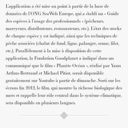
L’application a été mise au point à partir de la base de
données de l’ONG SeaWeb Europe, qui a établi un « Guide
des espèces à l’usage des professionnels » (pêcheurs,
mareyeurs, distributeurs, restaurateurs, etc.). L’état des stocks
de chaque espèce y est indiqué, ainsi que les techniques de
pêche associées (chalut de fond, ligne, palangre, senne, filet,
etc.). Parallèlement à la mise à disposition de cette
application, la Fondation Goodplanet a indiqué dans un
communiqué que le film « Planète Océan », réalisé par Yann
Arthus-Bertrand et Michael Pitiot, serait disponible
gratuitement sur Youtube à partir de dimanche. Sorti sur les
écrans fin 2012, le film, qui montre la richesse biologique des
mers et rappelle leur rôle central dans le système climatique,
sera disponible en plusieurs langues.