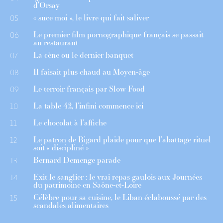
d’Orsay
« suce moi », le livre qui fait saliver
05
Le premier film pornographique français se passait
06
au restaurant
La cène ou le dernier banquet
07
Il faisait plus chaud au Moyen-âge
08
Le terroir français par Slow Food
09
La table 42, l’infini commence ici
10
Le chocolat à l’affiche
11
Le patron de Bigard plaide pour que l’abattage rituel
12
soit « discipliné »
Bernard Demenge parade
13
Exit le sanglier : le vrai repas gaulois aux Journées
14
du patrimoine en Saône-et-Loire
Célèbre pour sa cuisine, le Liban éclaboussé par des
15
scandales alimentaires