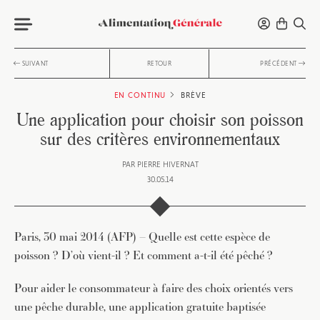
SUIVANT
RETOUR
PRÉCÉDENT
EN CONTINU
BRÈVE
Une application pour choisir son poisson
sur des critères environnementaux
PAR
PIERRE HIVERNAT
30.05.14
Paris, 30 mai 2014 (AFP) – Quelle est cette espèce de
poisson ? D’où vient-il ? Et comment a-t-il été pêché ?
Pour aider le consommateur à faire des choix orientés vers
une pêche durable, une application gratuite baptisée