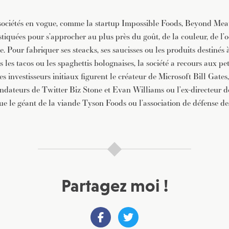
s sociétés en vogue, comme la startup Impossible Foods, Beyond Meat
tiquées pour s’approcher au plus près du goût, de la couleur, de l’
e. Pour fabriquer ses steacks, ses saucisses ou les produits destinés
les tacos ou les spaghettis bolognaises, la société a recours aux peti
es investisseurs initiaux figurent le créateur de Microsoft Bill Gate
ondateurs de Twitter Biz Stone et Evan Williams ou l’ex-directeur
e le géant de la viande Tyson Foods ou l’association de défense d
Partagez moi !