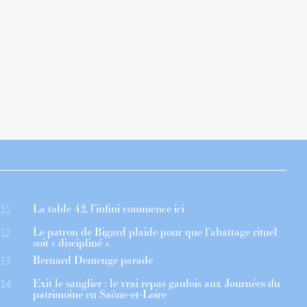
La table 42, l’infini commence ici
11
Le patron de Bigard plaide pour que l’abattage rituel
12
soit « discipliné »
Bernard Demenge parade
13
Exit le sanglier : le vrai repas gaulois aux Journées du
14
patrimoine en Saône-et-Loire