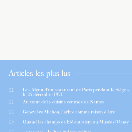
Articles les plus lus
Le « Menu d’un restaurant de Paris pendant le Siège »,
01
le 25 décembre 1870
Au cœur de la cuisine centrale de Nantes
02
Geneviève Michon, l’arbre comme raison d’être
03
Quand les champs de blé entraient au Musée d’Orsay
04
« suce moi », le livre qui fait saliver