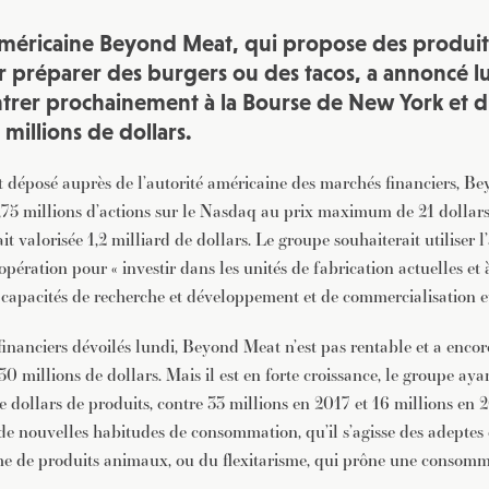
américaine Beyond Meat, qui propose des produits 
r préparer des burgers ou des tacos, a annoncé l
ntrer prochainement à la Bourse de New York et d
 millions de dollars.
éposé auprès de l’autorité américaine des marchés financiers, Be
,75 millions d’actions sur le Nasdaq au prix maximum de 21 dollars
ait valorisée 1,2 milliard de dollars. Le groupe souhaiterait utiliser l
 opération pour « investir dans les unités de fabrication actuelles et 
 capacités de recherche et développement et de commercialisation e
financiers dévoilés lundi, Beyond Meat n’est pas rentable et a enco
30 millions de dollars. Mais il est en forte croissance, le groupe a
 dollars de produits, contre 33 millions en 2017 et 16 millions en 2
 de nouvelles habitudes de consommation, qu’il s’agisse des adepte
me de produits animaux, ou du flexitarisme, qui prône une consom