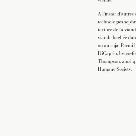
A l’instar d’autre
technologies sophis
texture de la viand
viande hachée dans 
ou au soja. Parmi l
DiCaprio, les co-f
Thompson, ainsi qu
Humane Society.