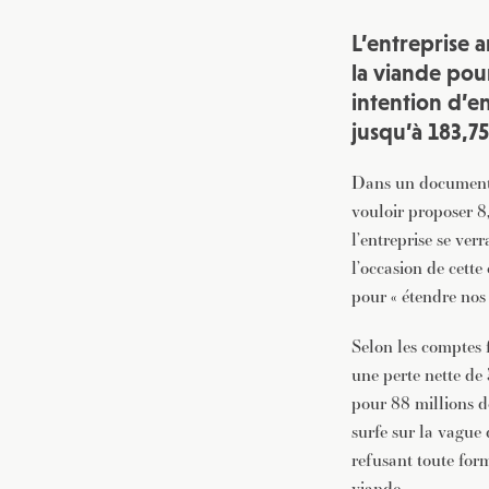
L’entreprise 
la viande pou
intention d’e
jusqu’à 183,75
Dans un document d
vouloir proposer 8
l’entreprise se verr
l’occasion de cette
pour « étendre nos
Selon les comptes 
une perte nette de 
pour 88 millions de
surfe sur la vague
refusant toute for
viande.