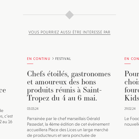
VOUS POURRIEZ AUSSI ÊTRE INTÉRESSÉ PAR
EN CONTINU
FESTIVAL
EN CON
Chefs étoilés, gastronomes
Pour
et amoureux des bons
choi
ce
produits réunis à Saint-
four
Tropez du 4 au 6 mai.
Kids
03.05.24
29.02.24
de
s, c’est
Parrainée par le chef marseillais Gérald
Le Food
12 au 16
Passedat, la 4ème édition de cet événement
nouvell
accueillera Place des Lices un large marché
de producteurs et sera ponctuée de