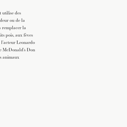
 utilise des
odeur ou de la
 à remplacer la
ts pois, aux fèves
s, l’acteur Leonardo
 de McDonald’s Don
es animaux