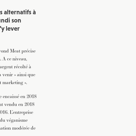
alternatifs à
undi son
’y lever
yond Meat précise
. A ce niveau,
’argent récolté à
à venir » ainsi que
t marketing ».
re encaissé en 2018
yant vendu en 2018
016. L’entreprise
s du véganisme
mation modérée de