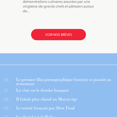
démonstrations culinaires assurées par une
vingtaine de grands chefs et pâtissiers autour
de...
VOIR NOS BRÈVES
Le premier film pornographique français se passait au
06
restaurant
La cène ou le dernier banquet
07
Il faisait plus chaud au Moyen-âge
08
Le terroir français par Slow Food
09
Le chocolat à l’affiche