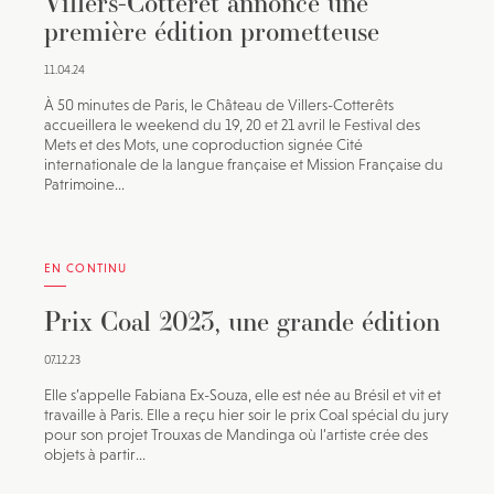
Villers-Cotterêt annonce une
première édition prometteuse
11.04.24
À 50 minutes de Paris, le Château de Villers-Cotterêts
accueillera le weekend du 19, 20 et 21 avril le Festival des
Mets et des Mots, une coproduction signée Cité
internationale de la langue française et Mission Française du
Patrimoine...
EN CONTINU
Prix Coal 2023, une grande édition
07.12.23
Elle s’appelle Fabiana Ex-Souza, elle est née au Brésil et vit et
travaille à Paris. Elle a reçu hier soir le prix Coal spécial du jury
pour son projet Trouxas de Mandinga où l’artiste crée des
objets à partir...