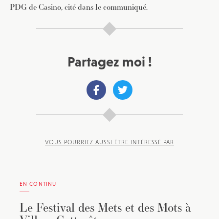
PDG de Casino, cité dans le communiqué.
Partagez moi !
VOUS POURRIEZ AUSSI ÊTRE INTÉRESSÉ PAR
EN CONTINU
Le Festival des Mets et des Mots à