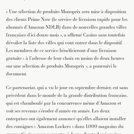
« Une sélection de produits Monoprix sera mise à disposition
des clients Prime Now (le service de livraison rapide pour les
abonnés d’Amazon NDLR) dans de nouvelles grandes villes
françaises d’ici douze mois », a affirmé Casino sans toutefois
dévoiler la liste des villes qui vont entrer dans le dispositif.
Les membres de ce service bénéficieront d’une livraison
gratuite « à l’adresse de leur choix en moins de deux heures
sur une sélection de produits Monoprix », a poursuivi le
document.
Ce partenariat, qui a vu le jour en septembre dernier, est sans
précédent dans le monde de la grande distribution française,
qui est chamboulé par la concurrence même d’Amazon et
voit ses revenus s’éroder d’année en année. Les deux
entreprises ont également annoncé qu’elles allaient installer
des consignes « Amazon Lockers » dans 1.000 magasins du