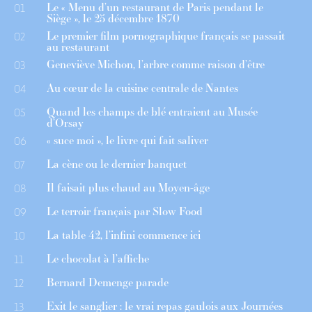
Le « Menu d’un restaurant de Paris pendant le
01
Siège », le 25 décembre 1870
Le premier film pornographique français se passait
02
au restaurant
Geneviève Michon, l’arbre comme raison d’être
03
Au cœur de la cuisine centrale de Nantes
04
Quand les champs de blé entraient au Musée
05
d’Orsay
« suce moi », le livre qui fait saliver
06
La cène ou le dernier banquet
07
Il faisait plus chaud au Moyen-âge
08
Le terroir français par Slow Food
09
La table 42, l’infini commence ici
10
Le chocolat à l’affiche
11
Bernard Demenge parade
12
Exit le sanglier : le vrai repas gaulois aux Journées
13