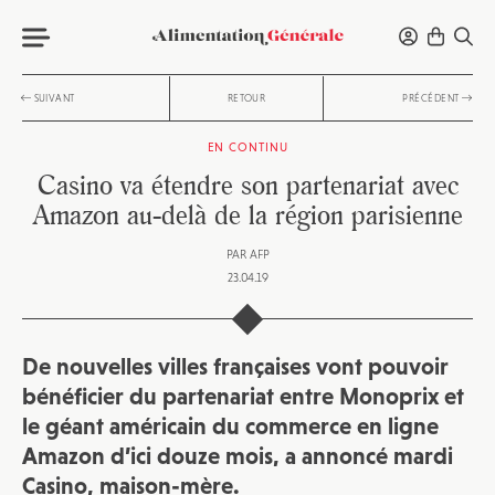
SUIVANT
RETOUR
PRÉCÉDENT
EN CONTINU
Casino va étendre son partenariat avec
Amazon au-delà de la région parisienne
PAR
AFP
23.04.19
De nouvelles villes françaises vont pouvoir
bénéficier du partenariat entre Monoprix et
le géant américain du commerce en ligne
Amazon d’ici douze mois, a annoncé mardi
Casino, maison-mère.