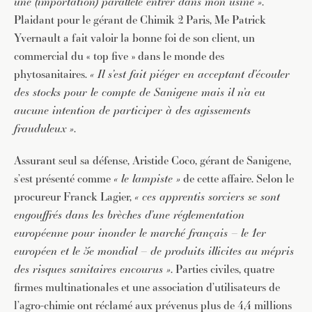
une (importation) parallèle entrer dans mon usine »
.
Plaidant pour le gérant de Chimik 2 Paris, Me Patrick
Yvernault a fait valoir la bonne foi de son client, un
commercial du « top five » dans le monde des
phytosanitaires.
« Il s’est fait piéger en acceptant d’écouler
des stocks pour le compte de Sanigene mais il n’a eu
aucune intention de participer à des agissements
frauduleux »
.
Assurant seul sa défense, Aristide Coco, gérant de Sanigene,
s’est présenté comme
« le lampiste »
de cette affaire. Selon le
procureur Franck Lagier,
« ces apprentis sorciers se sont
engouffrés dans les brèches d’une réglementation
européenne pour inonder le marché français – le 1er
européen et le 5e mondial – de produits illicites au mépris
des risques sanitaires encourus »
. Parties civiles, quatre
firmes multinationales et une association d’utilisateurs de
l’agro-chimie ont réclamé aux prévenus plus de 4,4 millions