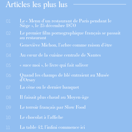
Articles les plus lus
Le « Menu d’un restaurant de Paris pendant le
01
Siège », le 25 décembre 1870
Le premier film pornographique français se passait
02
au restaurant
Geneviève Michon, l’arbre comme raison d’être
03
Au cœur de la cuisine centrale de Nantes
04
« suce moi », le livre qui fait saliver
05
Quand les champs de blé entraient au Musée
06
d’Orsay
La cène ou le dernier banquet
07
Il faisait plus chaud au Moyen-âge
08
Le terroir français par Slow Food
09
Le chocolat à l’affiche
10
La table 42, l’infini commence ici
11