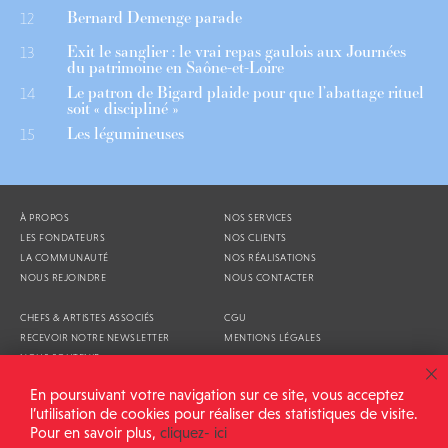
Bernard Demenge parade
12
Exit le sanglier : le vrai repas gaulois aux Journées
13
du patrimoine en Saône-et-Loire
Le patron de Bigard plaide pour que l’abattage rituel
14
soit « discipliné »
Les légumineuses
15
À PROPOS
NOS SERVICES
LES FONDATEURS
NOS CLIENTS
LA COMMUNAUTÉ
NOS RÉALISATIONS
NOUS REJOINDRE
NOUS CONTACTER
CHEFS & ARTISTES ASSOCIÉS
CGU
RECEVOIR NOTRE NEWSLETTER
MENTIONS LÉGALES
NOUS SOUTENIR
AGENDA
En poursuivant votre navigation sur ce site, vous acceptez
l’utilisation de cookies pour réaliser des statistiques de visite.
Pour en savoir plus,
cliquez- ici
ALIMENTATION GÉNÉRALE © 2026