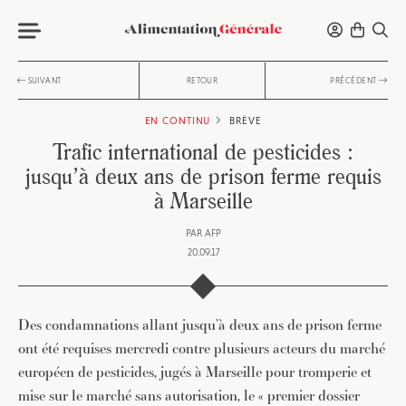
SUIVANT
RETOUR
PRÉCÉDENT
EN CONTINU
BRÈVE
Trafic international de pesticides :
jusqu’à deux ans de prison ferme requis
à Marseille
PAR
AFP
20.09.17
Des condamnations allant jusqu’à deux ans de prison ferme
ont été requises mercredi contre plusieurs acteurs du marché
européen de pesticides, jugés à Marseille pour tromperie et
mise sur le marché sans autorisation, le « premier dossier