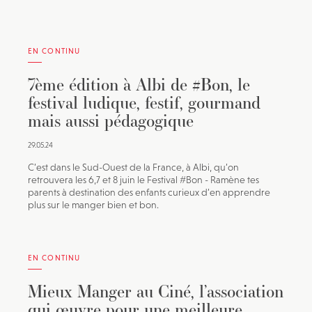
JE M'INSCRIS À LA NEWSLETTER
EN CONTINU
Pour recevoir toutes les deux semaines notre lettre
d’info avec une sélection d’articles …
7ème édition à Albi de #Bon, le
festival ludique, festif, gourmand
mais aussi pédagogique
29.05.24
C’est dans le Sud-Ouest de la France, à Albi, qu’on
retrouvera les 6,7 et 8 juin le Festival #Bon - Ramène tes
parents à destination des enfants curieux d’en apprendre
plus sur le manger bien et bon.
EN CONTINU
Mieux Manger au Ciné, l’association
qui œuvre pour une meilleure