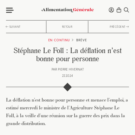
SUIVANT
RETOUR
PRÉCÉDENT
EN CONTINU
BRÈVE
Stéphane Le Foll : La déflation n’est
bonne pour personne
PAR
PIERRE HIVERNAT
22.10.14
La déflation n’est bonne pour personne et menace l’emploi, a
estimé mercredi le ministre de l’Agriculture Stéphane Le
Foll, à la veille d’une réunion sur la guerre des prix dans la
grande distribution.