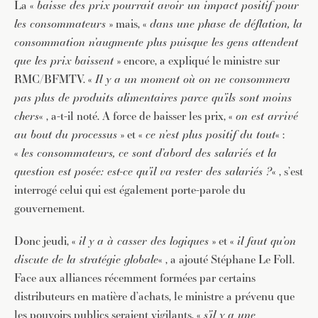
La «
baisse des prix pourrait avoir un impact positif pour
les consommateurs
» mais, «
dans une phase de déflation, la
consommation n’augmente plus puisque les gens attendent
que les prix baissent
» encore, a expliqué le ministre sur
RMC/BFMTV. «
Il y a un moment où on ne consommera
pas plus de produits alimentaires parce qu’ils sont moins
chers
« , a-t-il noté. A force de baisser les prix, «
on est arrivé
au bout du processus
» et «
ce n’est plus positif du tout
« :
«
les consommateurs, ce sont d’abord des salariés et la
question est posée: est-ce qu’il va rester des salariés ?
« , s’est
interrogé celui qui est également porte-parole du
gouvernement.
Donc jeudi, «
il y a à casser des logiques
» et «
il faut qu’on
discute de la stratégie globale
« , a ajouté Stéphane Le Foll.
Face aux alliances récemment formées par certains
distributeurs en matière d’achats, le ministre a prévenu que
les pouvoirs publics seraient vigilants, «
s’il y a une