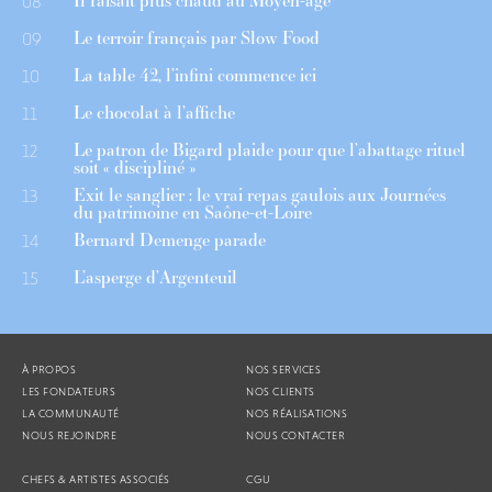
Il faisait plus chaud au Moyen-âge
08
Le terroir français par Slow Food
09
La table 42, l’infini commence ici
10
Le chocolat à l’affiche
11
Le patron de Bigard plaide pour que l’abattage rituel
12
soit « discipliné »
Exit le sanglier : le vrai repas gaulois aux Journées
13
du patrimoine en Saône-et-Loire
Bernard Demenge parade
14
L’asperge d’Argenteuil
15
À PROPOS
NOS SERVICES
LES FONDATEURS
NOS CLIENTS
LA COMMUNAUTÉ
NOS RÉALISATIONS
NOUS REJOINDRE
NOUS CONTACTER
CHEFS & ARTISTES ASSOCIÉS
CGU