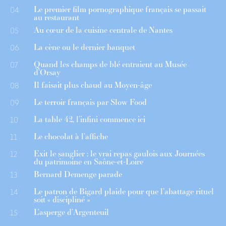
Le premier film pornographique français se passait
04
au restaurant
Au cœur de la cuisine centrale de Nantes
05
La cène ou le dernier banquet
06
Quand les champs de blé entraient au Musée
07
d’Orsay
Il faisait plus chaud au Moyen-âge
08
Le terroir français par Slow Food
09
La table 42, l’infini commence ici
10
Le chocolat à l’affiche
11
Exit le sanglier : le vrai repas gaulois aux Journées
12
du patrimoine en Saône-et-Loire
Bernard Demenge parade
13
Le patron de Bigard plaide pour que l’abattage rituel
14
soit « discipliné »
L’asperge d’Argenteuil
15