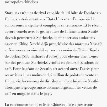
métropoles chinoises.
Starbucks n’a pas de rival capable de lui faire de l’ombre en
Chine, contrairement aux Etats-Unis et en Europe, où la
concurrence s’aiguise et complique sa croissance. Et le récent
accord conclu avec le géant suisse de l’alimentation Nestlé
devrait permettre à Starbucks de financer son audacieux
essor en Chine. Nestlé, déjà propriétaire des marques Nescafé
et Nespresso, va ainsi débourser pas moins de 7,15 milliards
de dollars (5,97 milliards d’euros) pour obtenir une licence
sur des produits Starbucks vendus en dehors des salons de
café. Pour le géant de Seattle, cet accord ouvre l’accès pour
ses articles à pas moins de 1,5 million de points de vente en
Chine, via les réseaux de distribution dont bénéficie Nestlé…
alors que le groupe suisse domine largement les ventes de
café en magasin dans le pays.
La consommation de café en Chine explose après avoir