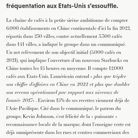
fréquentation aux Etats-Unis s’essouffle.
La chaîne de cafés à la petite sirène ambitionne de compter
6.000 établissements en Chine continentale d’ici la fin 2022,
répartis dans 230 villes, contre actuellement 3.300 cafés
dans 141 villes, a indiqué le groupe dans un communiqué.
Un net relèvement de son objectif initial (5.000 cafés en
2021), qui implique l’ouverture d’un nouveau Starbucks en
Chine toutes les 15 heures en moyenne. Il compte 12.000
cafés aux Etats-Unis. L’américain entend «
plus que tripler
son chiffre d’affaires en Chine en 2022 et plus que doubler
son revenu opérationnel par rapport aux niveaux de
l’année 2017
« . Environ 15% de ses recettes viennent déjà de
l’Asie-Pacifique. Cité dans le communiqué, le patron du
groupe, Kevin Johnson, s’est félicité de la « puissante »
reconnaissance locale de la marque, dont l’enseigne verte est
déjà omniprésente dans les rues et centres commerciaux des