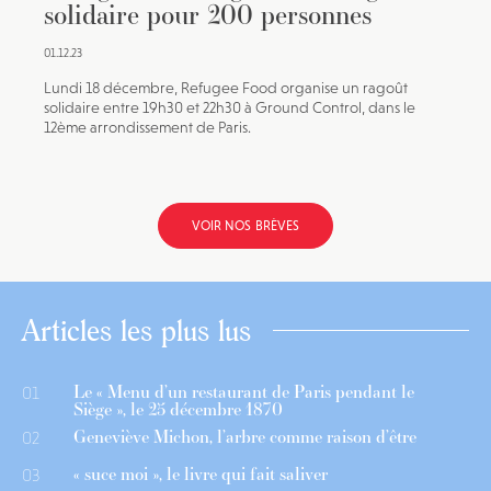
solidaire pour 200 personnes
01.12.23
Lundi 18 décembre, Refugee Food organise un ragoût
solidaire entre 19h30 et 22h30 à Ground Control, dans le
12ème arrondissement de Paris.
VOIR NOS BRÈVES
Articles les plus lus
Le « Menu d’un restaurant de Paris pendant le
01
Siège », le 25 décembre 1870
Geneviève Michon, l’arbre comme raison d’être
02
« suce moi », le livre qui fait saliver
03