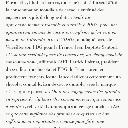
Parmi elles, l’Italien Ferrero, qui représente à lui seul 3% de
la consommation mondiale de cacao, a entériné des
engagements pris de longue date. «
Avoir un
approvisionnement traçable et durable à 100% pour nos
approvisionnements de cacao, on confirme qu’on sera en
mesure de l’atteindre d’ici à 2020
« , a indiqué porte de
Versailles son PDG pour la France, Jean-Baptiste Santoul.
«
C’est une véritable prise de conscience, un changement de
consommation
« , affirme à l’AFP Patrick Poirrier, président
du syndicat du chocolat et PDG de Cémoi, premier
producteur français, lequel lance d’ailleurs cette semaine un
chocolat équitable, issu de cacao durable, avec la marque
JE M'INSCRIS À LA NEWSLETTER
« C’est qui le patron ». «
On a des engagements des grandes
Pour recevoir toutes les deux semaines notre lettre
entreprises, la vigilance des consommateurs qui commence
d’info avec une sélection d’articles …
à croître
« , relève M. Laurans, qui s’interroge toutefois. «
Est-
ce que cette vigilance des grandes entreprises va être
suffisamment importante en masse pour faire une