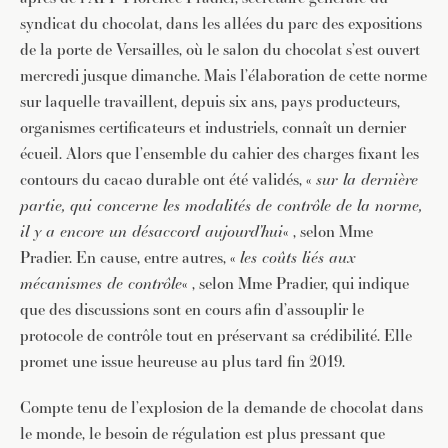
syndicat du chocolat, dans les allées du parc des expositions
de la porte de Versailles, où le salon du chocolat s’est ouvert
mercredi jusque dimanche. Mais l’élaboration de cette norme
sur laquelle travaillent, depuis six ans, pays producteurs,
organismes certificateurs et industriels, connaît un dernier
écueil. Alors que l’ensemble du cahier des charges fixant les
contours du cacao durable ont été validés, «
sur la dernière
partie, qui concerne les modalités de contrôle de la norme,
il y a encore un désaccord aujourd’hui
« , selon Mme
Pradier. En cause, entre autres, «
les coûts liés aux
mécanismes de contrôle
« , selon Mme Pradier, qui indique
que des discussions sont en cours afin d’assouplir le
protocole de contrôle tout en préservant sa crédibilité. Elle
promet une issue heureuse au plus tard fin 2019.
Compte tenu de l’explosion de la demande de chocolat dans
le monde, le besoin de régulation est plus pressant que