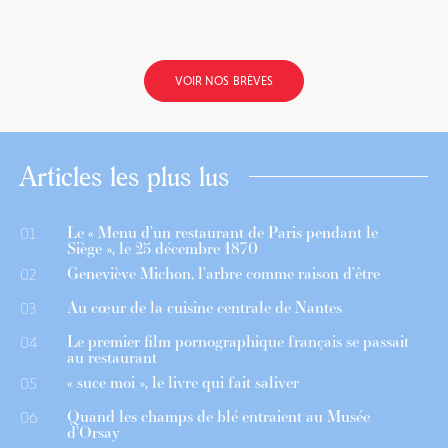
VOIR NOS BRÈVES
Articles les plus lus
Le « Menu d’un restaurant de Paris pendant le
01
Siège », le 25 décembre 1870
Geneviève Michon, l’arbre comme raison d’être
02
Au cœur de la cuisine centrale de Nantes
03
Le premier film pornographique français se passait
04
au restaurant
« suce moi », le livre qui fait saliver
05
Quand les champs de blé entraient au Musée
06
d’Orsay