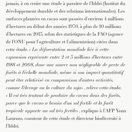
jamais, à en croire une étude à paraître de l’Iddri (Institut du
développement durable et des relations internationales). Les
surfaces plantées en cacao sont passées d’environ 4 millions
d’hectares au début des années 1970, à plus de 10 millions
d’hectares en 2013, selon des statistiques de la FAO (agence
de l’ONU pour l’agriculture et l’alimentation) citées dans
cette étude. «
La déforestation mondiale liée à cette
expansion représente entre 2 et 3 millions d’hectares entre
1988 et 2008, donc une source non négligeable de perte de
forêts à l’échelle mondiale, même si son impact quantitatif
peut être relativisé en comparaison d’autres activités,
comme l’élevage ou la culture du soja
« , relève cette étude.
« I
l est très tentant de produire du cacao dans des forêts,
parce que le cacao a besoin d’un sol fertile et la forêt
tropicale apporte un sol très fertile
« , explique à l’AFP Yann
Laurans, coauteur de cette étude et directeur biodiversité à
l’Iddri.