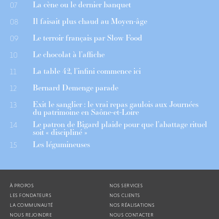
La cène ou le dernier banquet
07
Il faisait plus chaud au Moyen-âge
08
Le terroir français par Slow Food
09
Le chocolat à l’affiche
10
La table 42, l’infini commence ici
11
Bernard Demenge parade
12
Exit le sanglier : le vrai repas gaulois aux Journées
13
du patrimoine en Saône-et-Loire
Le patron de Bigard plaide pour que l’abattage rituel
14
soit « discipliné »
Les légumineuses
15
À PROPOS
NOS SERVICES
LES FONDATEURS
NOS CLIENTS
LA COMMUNAUTÉ
NOS RÉALISATIONS
NOUS REJOINDRE
NOUS CONTACTER