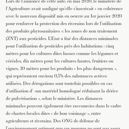
Lors de l’annonce de cette aide, en mai 2020, le ministère de
l’Agriculture avait souligné qu’elle s’inscrivait « en cohérence
avec le nouveau dispositif mis en oeuvre au 1er janvier 2020
pour renforcer la protection des riverains lors de l’utilisation
des produits phytosanitaires »: les zones de non traitement
(ZNT) aux pesticides. L’Etat a fixé des distances minimales
pour l’utilisation de pesticides près des habitations : cinq
mètres pour les cultures dites basses comme les légumes et
céréales, dix mètres pour les cultures hautes, fruitiers ou
vignes, 20 mètres pour les produits « les plus dangereux »,
qui représentent environ 0,3% des substances actives
utilisées. Des dérogations sont toutefois possibles en cas
d’utilisation d' »un matériel homologué réduisant la dérive
de pulvérisation », selon le ministère. Les distances
minimales peuvent également être raccourcies dans le cadre
de chartes locales dites « de bon voisinage », entre
agriculteurs et riverains. Des ONG de défense de
l’environnement estiment que ces mesures ne sont pas assez