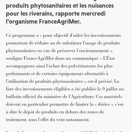
produits phytosanitaires et les nuisances
pour les riverains, rapporte mercredi
l’organisme FranceAgriMer.
Ce programme a « pour objectif d’aider les investissements
permettant de réduire ou de substituer l’usage de produits
phytosanitaires en vue de préserver l’environnement »,
souligne FranceAgriMer dans un communiqué. « L’État
accompagnera ainsi l’achat des pulvérisateurs les plus
performants et de certains équipements alternatifs à
l’utilisation de produits phytosanitaires », est-il précisé. La
liste des investissements éligibles a été publiée le 9 juillet au
bulletin officiel du ministère de l’Agriculture. Ces matériels
doivent en particulier permettre de limiter la « dérive », c’est-
à-dire le dépôt de produits en dehors des zones de
traitement, sous l’effet du vent notamment.