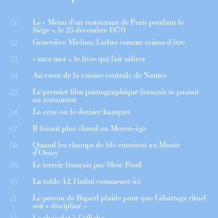
Le « Menu d’un restaurant de Paris pendant le
01
Siège », le 25 décembre 1870
Geneviève Michon, l’arbre comme raison d’être
02
« suce moi », le livre qui fait saliver
03
Au cœur de la cuisine centrale de Nantes
04
Le premier film pornographique français se passait
05
au restaurant
La cène ou le dernier banquet
06
Il faisait plus chaud au Moyen-âge
07
Quand les champs de blé entraient au Musée
08
d’Orsay
Le terroir français par Slow Food
09
La table 42, l’infini commence ici
10
Le patron de Bigard plaide pour que l’abattage rituel
11
soit « discipliné »
Le chocolat à l’affiche