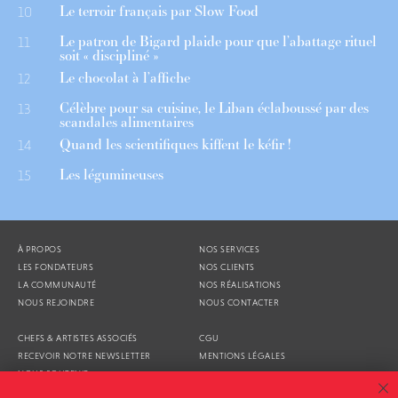
Le terroir français par Slow Food
10
Le patron de Bigard plaide pour que l’abattage rituel
11
soit « discipliné »
Le chocolat à l’affiche
12
Célèbre pour sa cuisine, le Liban éclaboussé par des
13
scandales alimentaires
Quand les scientifiques kiffent le kéfir !
14
Les légumineuses
15
À PROPOS
NOS SERVICES
LES FONDATEURS
NOS CLIENTS
LA COMMUNAUTÉ
NOS RÉALISATIONS
NOUS REJOINDRE
NOUS CONTACTER
CHEFS & ARTISTES ASSOCIÉS
CGU
RECEVOIR NOTRE NEWSLETTER
MENTIONS LÉGALES
NOUS SOUTENIR
AGENDA