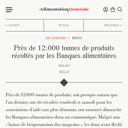
SUIVANT
RETOUR
PRÉCÉDENT
EN CONTINU
BRÈVE
Près de 12.000 tonnes de produits
récoltés par les Banques alimentaires
PAR
AFP
30.11.15
Près de 12.000 tonnes de produits, soit presque autant que
l’an dernier, ont été récoltés vendredi et samedi pour les
associations d’aide aux plus démunis, ont annoncé dimanche
les Banques alimentaires dans un communiqué. Malgré une
« baisse de fréquentation des magasins », les dons n’ont fléchi