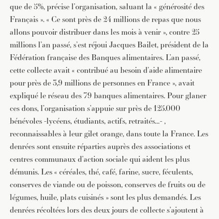
que de 5%, précise l’organisation, saluant la « générosité des
Français ». « Ce sont près de 24 millions de repas que nous
allons pouvoir distribuer dans les mois à venir », contre 25
millions l’an passé, s’est réjoui Jacques Bailet, président de la
Fédération française des Banques alimentaires. L’an passé,
cette collecte avait « contribué au besoin d’aide alimentaire
pour près de 3,9 millions de personnes en France », avait
expliqué le réseau des 79 banques alimentaires. Pour glaner
ces dons, l’organisation s’appuie sur près de 125.000
bénévoles -lycéens, étudiants, actifs, retraités…- ,
reconnaissables à leur gilet orange, dans toute la France. Les
denrées sont ensuite réparties auprès des associations et
centres communaux d’action sociale qui aident les plus
démunis. Les « céréales, thé, café, farine, sucre, féculents,
conserves de viande ou de poisson, conserves de fruits ou de
légumes, huile, plats cuisinés » sont les plus demandés. Les
denrées récoltées lors des deux jours de collecte s’ajoutent à