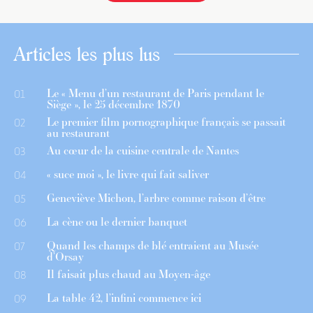
Articles les plus lus
Le « Menu d’un restaurant de Paris pendant le
01
Siège », le 25 décembre 1870
Le premier film pornographique français se passait
02
au restaurant
Au cœur de la cuisine centrale de Nantes
03
« suce moi », le livre qui fait saliver
04
Geneviève Michon, l’arbre comme raison d’être
05
La cène ou le dernier banquet
06
Quand les champs de blé entraient au Musée
07
d’Orsay
Il faisait plus chaud au Moyen-âge
08
La table 42, l’infini commence ici
09