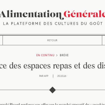
RETOUR
EN CONTINU
BRÈVE
ce des espaces repas et des di
PAR
AFP
20.10.16
urgelé Picard renforce son offre sur le marché attractif du « snacki