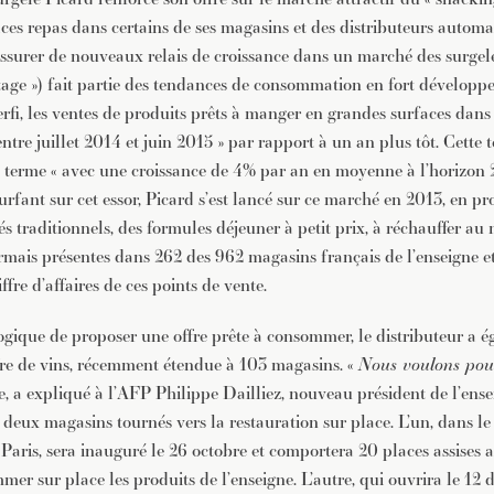
aces repas dans certains de ses magasins et des distributeurs autom
’assurer de nouveaux relais de croissance dans un marché des surgel
tage ») fait partie des tendances de consommation en fort développ
erfi, les ventes de produits prêts à manger en grandes surfaces dan
ntre juillet 2014 et juin 2015 » par rapport à un an plus tôt. Cette 
terme « avec une croissance de 4% par an en moyenne à l’horizon 2
urfant sur cet essor, Picard s’est lancé sur ce marché en 2013, en p
és traditionnels, des formules déjeuner à petit prix, à réchauffer au
ormais présentes dans 262 des 962 magasins français de l’enseigne e
fre d’affaires de ces points de vente.
ogique de proposer une offre prête à consommer, le distributeur a 
re de vins, récemment étendue à 103 magasins. «
Nous voulons pou
ie, a expliqué à l’AFP Philippe Dailliez, nouveau président de l’ens
 deux magasins tournés vers la restauration sur place. L’un, dans le
Paris, sera inauguré le 26 octobre et comportera 20 places assises 
r sur place les produits de l’enseigne. L’autre, qui ouvrira le 12 