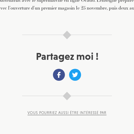
rtenariat avec le supermarché en ligne Ocado. L’enseigne prépare
vec l’ouverture d’un premier magasin le 25 novembre, puis deux autr
Partagez moi !
VOUS POURRIEZ AUSSI ÊTRE INTÉRESSÉ PAR