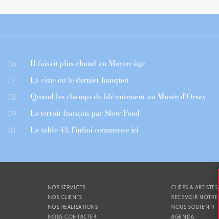
Il faisait plus chaud au Moyen-âge
06
La cène ou le dernier banquet
07
Quand les champs de blé entraient au Musée d’Orsay
08
Le terroir français par Slow Food
09
La table 42, l’infini commence ici
10
NOS SERVICES
CHEFS & ARTISTES
NOS CLIENTS
RECEVOIR NOTRE
NOS RÉALISATIONS
NOUS SOUTENIR
NOUS CONTACTER
AGENDA