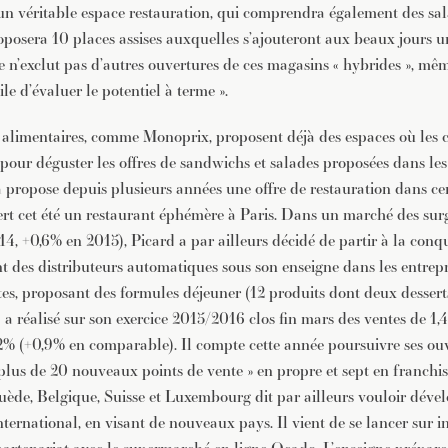
un véritable espace restauration, qui comprendra également des sal
roposera 10 places assises auxquelles s’ajouteront aux beaux jours u
 n’exclut pas d’autres ouvertures de ces magasins « hybrides », même
ile d’évaluer le potentiel à terme ».
s alimentaires, comme Monoprix, proposent déjà des espaces où le
r pour déguster les offres de sandwichs et salades proposées dans le
a propose depuis plusieurs années une offre de restauration dans cer
ert cet été un restaurant éphémère à Paris. Dans un marché des surg
14, +0,6% en 2015), Picard a par ailleurs décidé de partir à la con
ant des distributeurs automatiques sous son enseigne dans les entrepr
tes, proposant des formules déjeuner (12 produits dont deux desserts
 réalisé sur son exercice 2015/2016 clos fin mars des ventes de 1,4
2% (+0,9% en comparable). Il compte cette année poursuivre ses ou
plus de 20 nouveaux points de vente » en propre et sept en franchis
Suède, Belgique, Suisse et Luxembourg dit par ailleurs vouloir déve
nternational, en visant de nouveaux pays. Il vient de se lancer sur i