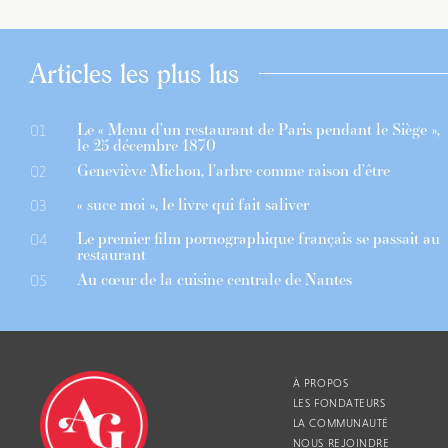
Articles les plus lus
Le « Menu d’un restaurant de Paris pendant le Siège »,
01
le 25 décembre 1870
Geneviève Michon, l’arbre comme raison d’être
02
« suce moi », le livre qui fait saliver
03
Le premier film pornographique français se passait au
04
restaurant
Au cœur de la cuisine centrale de Nantes
05
À PROPOS
LES FONDATEURS
LA COMMUNAUTÉ
NOUS REJOINDRE