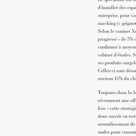
d’installer des esp
entreprise, pour s
snacking (« grigno
Selon le caninet X
progressé « de 3% e
confirmer à moyen 
cabinet d’études. S
ses produits surgel
Celles-ci sont dés
environ 15% du chif
Toujours dans la l
récemment une off
loin
» cette stratég
donc ouvrir en test
arrondissement de 
ondes pour consomme