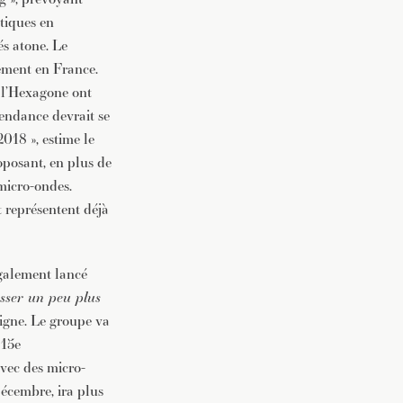
atiques en
és atone. Le
ement en France.
s l’Hexagone ont
tendance devrait se
018 », estime le
roposant, en plus de
 micro-ondes.
t représentent déjà
également lancé
sser un peu plus
eigne. Le groupe va
 15e
avec des micro-
décembre, ira plus