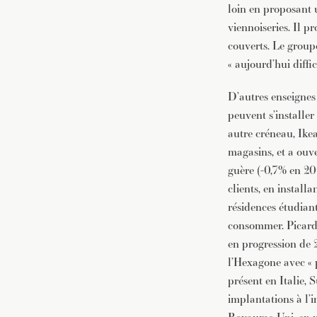
loin en proposant 
viennoiseries. Il p
couverts. Le groupe
« aujourd’hui diffic
D’autres enseigne
peuvent s’installe
autre créneau, Ike
magasins, et a ouv
guère (-0,7% en 20
clients, en install
résidences étudian
consommer. Picard a
en progression de 
l’Hexagone avec « 
présent en Italie, 
implantations à l’i