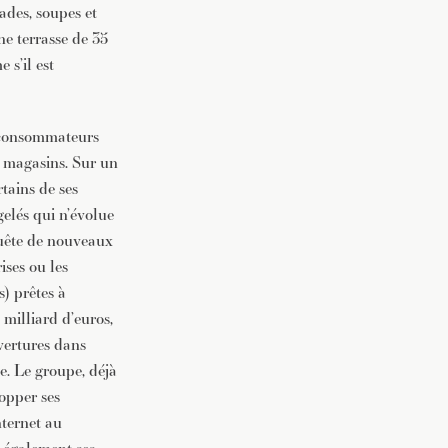
ades, soupes et
ne terrasse de 35
 s’il est
s consommateurs
s magasins. Sur un
tains de ses
elés qui n’évolue
quête de nouveaux
ises ou les
) prêtes à
 milliard d’euros,
vertures dans
e. Le groupe, déjà
lopper ses
nternet au