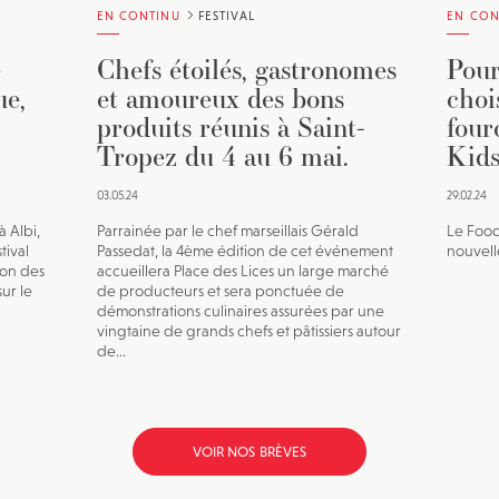
EN CONTINU
FESTIVAL
EN CON
e
Chefs étoilés, gastronomes
Pour
ue,
et amoureux des bons
choi
produits réunis à Saint-
four
Tropez du 4 au 6 mai.
Kids
03.05.24
29.02.24
à Albi,
Parrainée par le chef marseillais Gérald
Le Food
tival
Passedat, la 4ème édition de cet événement
nouvell
ion des
accueillera Place des Lices un large marché
ur le
de producteurs et sera ponctuée de
démonstrations culinaires assurées par une
vingtaine de grands chefs et pâtissiers autour
de...
VOIR NOS BRÈVES