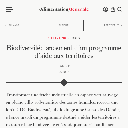
SUIVANT
RETOUR
PRÉCÉDENT
EN CONTINU
BRÈVE
Biodiversité: lancement d’un programme
d’aide aux territoires
PAR
AFP
20.10.16
Transformer une friche industrielle en espace vert sauvage
en pleine ville, redynamiser des zones humides, recréer une
forêt: CDC Biodiversité, filiale du groupe Caisse des Dépôts,
a lancé mardi un programme destiné à aider les territoires à
restaurer leur biodiversité et à s’adapter au réchauffement