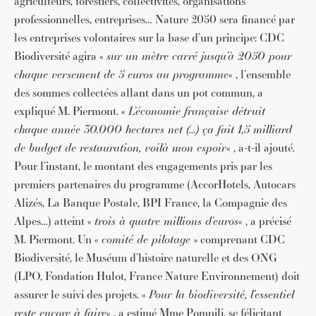
agriculteurs, forestiers, collectivités, organisations
professionnelles, entreprises… Nature 2050 sera financé par
les entreprises volontaires sur la base d’un principe: CDC
Biodiversité agira «
sur un mètre carré jusqu’à 2050 pour
chaque versement de 5 euros au programme
« , l’ensemble
des sommes collectées allant dans un pot commun, a
expliqué M. Piermont. «
L’économie française détruit
chaque année 30.000 hectares net (…) ça fait 1,5 milliard
de budget de restauration, voilà mon espoir
« , a-t-il ajouté.
Pour l’instant, le montant des engagements pris par les
premiers partenaires du programme (AccorHotels, Autocars
Alizés, La Banque Postale, BPI France, la Compagnie des
Alpes…) atteint «
trois à quatre millions d’euros
« , a précisé
M. Piermont. Un «
comité de pilotage
» comprenant CDC
Biodiversité, le Muséum d’histoire naturelle et des ONG
(LPO, Fondation Hulot, France Nature Environnement) doit
assurer le suivi des projets. «
Pour la biodiversité, l’essentiel
reste encore à faire
« , a estimé Mme Pompili, se félicitant