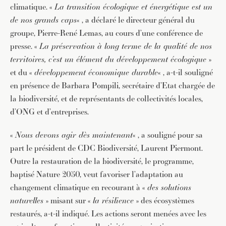
climatique. «
La transition écologique et énergétique est un
de nos grands caps
« , a déclaré le directeur général du
groupe, Pierre-René Lemas, au cours d’une conférence de
presse. «
La préservation à long terme de la qualité de nos
territoires, c’est un élément du développement écologique
»
et du «
développement économique durable
« , a-t-il souligné
en présence de Barbara Pompili, secrétaire d’Etat chargée de
la biodiversité, et de représentants de collectivités locales,
d’ONG et d’entreprises.
«
Nous devons agir dès maintenant
« , a souligné pour sa
part le président de CDC Biodiversité, Laurent Piermont.
Outre la restauration de la biodiversité, le programme,
baptisé Nature 2050, veut favoriser l’adaptation au
changement climatique en recourant à «
des solutions
naturelles
» misant sur «
la résilience
» des écosystèmes
restaurés, a-t-il indiqué. Les actions seront menées avec les