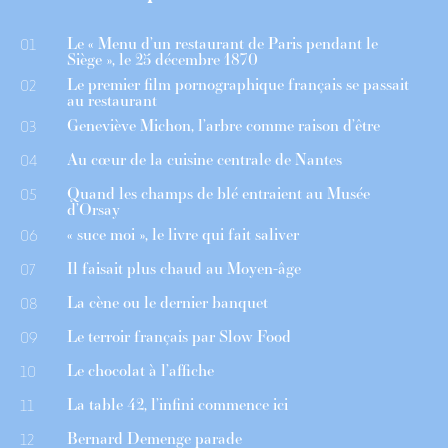
Le « Menu d’un restaurant de Paris pendant le
01
Siège », le 25 décembre 1870
Le premier film pornographique français se passait
02
au restaurant
Geneviève Michon, l’arbre comme raison d’être
03
Au cœur de la cuisine centrale de Nantes
04
Quand les champs de blé entraient au Musée
05
d’Orsay
« suce moi », le livre qui fait saliver
06
Il faisait plus chaud au Moyen-âge
07
La cène ou le dernier banquet
08
Le terroir français par Slow Food
09
Le chocolat à l’affiche
10
La table 42, l’infini commence ici
11
Bernard Demenge parade
12