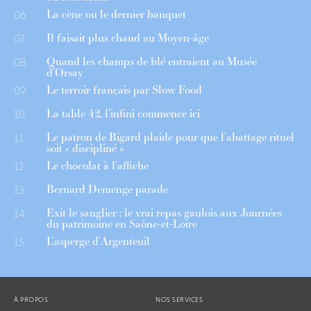
La cène ou le dernier banquet
06
Il faisait plus chaud au Moyen-âge
07
Quand les champs de blé entraient au Musée
08
d’Orsay
Le terroir français par Slow Food
09
La table 42, l’infini commence ici
10
Le patron de Bigard plaide pour que l’abattage rituel
11
soit « discipliné »
Le chocolat à l’affiche
12
Bernard Demenge parade
13
Exit le sanglier : le vrai repas gaulois aux Journées
14
du patrimoine en Saône-et-Loire
L’asperge d’Argenteuil
15
À PROPOS
NOS SERVICES