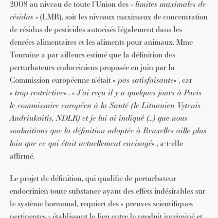
2008 au niveau de toute l’Union des «
limites maximales de
résidus
» (LMR), soit les niveaux maximaux de concentration
de résidus de pesticides autorisés légalement dans les
denrées alimentaires et les aliments pour animaux. Mme
Touraine a par ailleurs estimé que la définition des
perturbateurs endocriniens proposée en juin par la
Commission européenne n’était «
pas satisfaisante
« , car
«
trop restrictive
« . «
J’ai reçu il y a quelques jours à Paris
le commissaire européen à la Santé (le Lituanien Vytenis
Andriukaitis, NDLR) et je lui ai indiqué (…) que nous
souhaitions que la définition adoptée à Bruxelles aille plus
loin que ce qui était actuellement envisagé
« , a-t-elle
affirmé.
Le projet de définition, qui qualifie de perturbateur
endocrinien toute substance ayant des effets indésirables sur
le système hormonal, requiert des « preuves scientifiques
pertinentes » établissant le lien entre le produit incriminé et