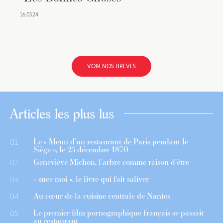
16.03.24
VOIR NOS BRÈVES
Articles les plus lus
Le « Menu d’un restaurant de Paris pendant le
01
Siège », le 25 décembre 1870
Geneviève Michon, l’arbre comme raison d’être
02
« suce moi », le livre qui fait saliver
03
Au cœur de la cuisine centrale de Nantes
04
Le premier film pornographique français se passait
05
au restaurant