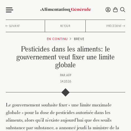
SUIVANT
RETOUR
PRÉCÉDENT
EN CONTINU
BRÈVE
Pesticides dans les aliments: le
gouvernement veut fixer une limite
globale
PAR
AFP
14.10.16
Le gouvernement souhaite fixer « une limite maximale
globale » pour la dose de pesticides autorisée dans les
aliments, alors qu’il n’existe aujourd’hui que des seuils
substance par substance, a annoncé jeudi la ministre de la