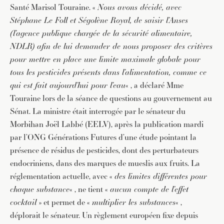
Santé Marisol Touraine. «
Nous avons décidé, avec
Stéphane Le Foll et Ségolène Royal, de saisir l’Anses
(l’agence publique chargée de la sécurité alimentaire,
NDLR) afin de lui demander de nous proposer des critères
pour mettre en place une limite maximale globale pour
tous les pesticides présents dans l’alimentation, comme ce
qui est fait aujourd’hui pour l’eau
« , a déclaré Mme
Touraine lors de la séance de questions au gouvernement au
Sénat. La ministre était interrogée par le sénateur du
Morbihan Joël Labbé (EELV), après la publication mardi
par l’ONG Générations Futures d’une étude pointant la
présence de résidus de pesticides, dont des perturbateurs
endocriniens, dans des marques de mueslis aux fruits. La
réglementation actuelle, avec «
des limites différentes pour
chaque substance
« , ne tient «
aucun compte de l’effet
cocktail
» et permet de «
multiplier les substances
« ,
déplorait le sénateur. Un règlement européen fixe depuis