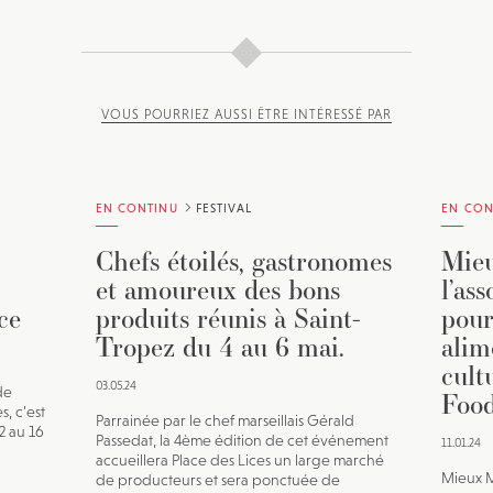
VOUS POURRIEZ AUSSI ÊTRE INTÉRESSÉ PAR
EN CONTINU
FESTIVAL
EN CON
Chefs étoilés, gastronomes
Mieu
et amoureux des bons
l’as
ce
produits réunis à Saint-
pour
Tropez du 4 au 6 mai.
alim
cult
03.05.24
de
Food
s, c’est
Parrainée par le chef marseillais Gérald
12 au 16
Passedat, la 4ème édition de cet événement
11.01.24
accueillera Place des Lices un large marché
Mieux M
de producteurs et sera ponctuée de