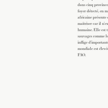
dans cinq provinces
foyer détecté, en m
africaine présente 
maîtriser car il n’
humaine. Elle est t
sauvages comme les
inflige d’importan
mondiale est élevé
FAO.