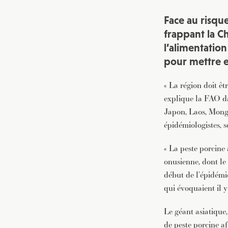
Face au risqu
frappant la Ch
l’alimentatio
pour mettre e
« La région doit êtr
explique la FAO d
Japon, Laos, Mongo
épidémiologistes, s
« La peste porcine 
onusienne, dont le
début de l’épidémi
qui évoquaient il 
Le géant asiatique
de peste porcine af