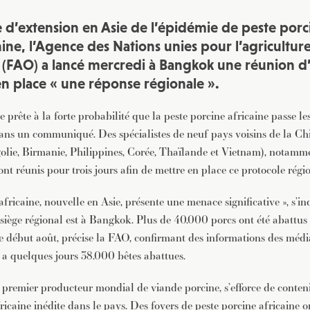
e d’extension en Asie de l’épidémie de peste porci
ine, l’Agence des Nations unies pour l’agriculture
n (FAO) a lancé mercredi à Bangkok une réunion 
n place « une réponse régionale ».
e prête à la forte probabilité que la peste porcine africaine passe les
ans un communiqué. Des spécialistes de neuf pays voisins de la C
lie, Birmanie, Philippines, Corée, Thaïlande et Vietnam), notamme
ont réunis pour trois jours afin de mettre en place ce protocole régi
africaine, nouvelle en Asie, présente une menace significative », s’in
 siège régional est à Bangkok. Plus de 40.000 porcs ont été abattus
e début août, précise la FAO, confirmant des informations des média
y a quelques jours 38.000 bêtes abattues.
, premier producteur mondial de viande porcine, s’efforce de conten
ricaine inédite dans le pays. Des foyers de peste porcine africaine o