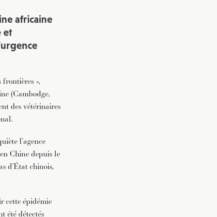
ne africaine
 et
d’urgence
 frontières »,
hine (Cambodge,
nt des vétérinaires
onal.
quiète l’agence
 en Chine depuis le
s d’État chinois,
ir cette épidémie
nt été détectés