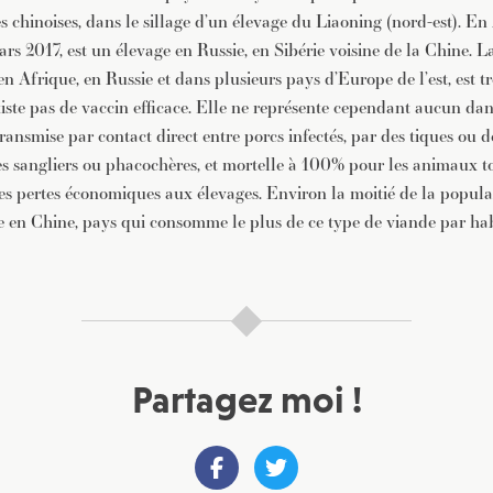
 chinoises, dans le sillage d’un élevage du Liaoning (nord-est). En 
ars 2017, est un élevage en Russie, en Sibérie voisine de la Chine. L
en Afrique, en Russie et dans plusieurs pays d’Europe de l’est, est trè
existe pas de vaccin efficace. Elle ne représente cependant aucun da
ransmise par contact direct entre porcs infectés, par des tiques ou
 sangliers ou phacochères, et mortelle à 100% pour les animaux to
tes pertes économiques aux élevages. Environ la moitié de la popula
e en Chine, pays qui consomme le plus de ce type de viande par hab
Partagez moi !