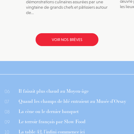
œuvre p
démonstrations culinaires assurées par une
les lieu
vingtaine de grands chefs et pâtissiers autour
de...
VOIR NOS BRÈVES
Il faisait plus chaud au Moyen-âge
06
Quand les champs de blé entraient au Musée d’Orsay
07
La cène ou le dernier banquet
08
Le terroir français par Slow Food
09
La table 42, l’infini commence ici
10