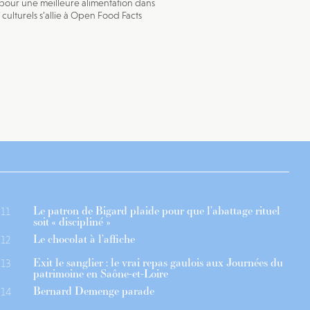
our une meilleure alimentation dans
x culturels s’allie à Open Food Facts
Le patron de Bigard plaide pour que l’abattage rituel
11
soit « discipliné »
Le chocolat à l’affiche
12
Exit le sanglier : le vrai repas gaulois aux Journées du
13
patrimoine en Saône-et-Loire
Bernard Demenge parade
14