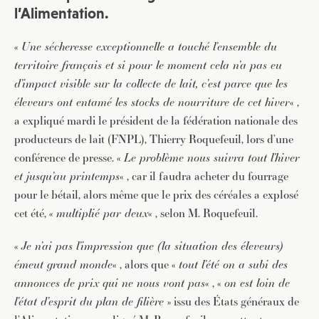
l’Alimentation.
«
Une sécheresse exceptionnelle a touché l’ensemble du
territoire français et si pour le moment cela n’a pas eu
d’impact visible sur la collecte de lait, c’est parce que les
éleveurs ont entamé les stocks de nourriture de cet hiver
« ,
a expliqué mardi le président de la fédération nationale des
producteurs de lait (FNPL), Thierry Roquefeuil, lors d’une
conférence de presse. «
Le problème nous suivra tout l’hiver
et jusqu’au printemps
« , car il faudra acheter du fourrage
pour le bétail, alors même que le prix des céréales a explosé
cet été, «
multiplié par deux
« , selon M. Roquefeuil.
«
Je n’ai pas l’impression que (la situation des éleveurs)
émeut grand monde
« , alors que «
tout l’été on a subi des
annonces de prix qui ne nous vont pas
« , «
on est loin de
l’état d’esprit du plan de filière
» issu des États généraux de