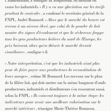
l’Alimentation, a souligné M. Roquefeuil, en mettant en
cause les industriels. «
Il y a eu une glaciation sur les tarifs
pendant la canicule
« , a confirmé le secrétaire général de la
FNPL, André Bonnard. «
Alors que le marché du beurre est
revenu à un niveau élevé, que celui de la poudre de lait
montre des signes d’écoulement et que la sécheresse frappe
tous les gros producteurs laitiers du nord de l’Europe, les
prix baissent, alors qu’en théorie le marché devrait
s’améliorer
« , souligne-t-il.
«
Notre interprétation, c’est que les industriels n’ont plus
peur de faire payer aux producteurs la reconstitution de
leurs marges
« , estime M. Bonnard. Les travaux sur le plan
de la filière lait, qui doit mettre sur la même longueur d’onde
producteurs, industriels et distributeurs s’en ressentent aussi,
selon la FNPL. «
Ils coincent toujours à la même étape: les
indicateurs pour avoir une meilleure valorisation sur le
marché intérieur
« , témoigne Marie-Thérèse Bonneau,