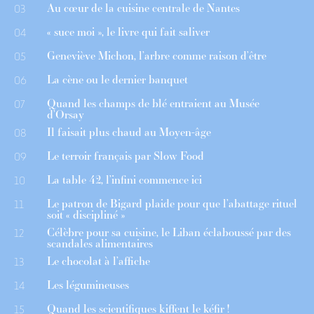
Au cœur de la cuisine centrale de Nantes
03
« suce moi », le livre qui fait saliver
04
Geneviève Michon, l’arbre comme raison d’être
05
La cène ou le dernier banquet
06
Quand les champs de blé entraient au Musée
07
d’Orsay
Il faisait plus chaud au Moyen-âge
08
Le terroir français par Slow Food
09
La table 42, l’infini commence ici
10
Le patron de Bigard plaide pour que l’abattage rituel
11
soit « discipliné »
Célèbre pour sa cuisine, le Liban éclaboussé par des
12
scandales alimentaires
Le chocolat à l’affiche
13
Les légumineuses
14
Quand les scientifiques kiffent le kéfir !
15