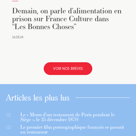
Demain, on parle d’alimentation en
prison sur France Culture dans
“Les Bonnes Choses”
16.03.24
VOIR NOS BRÈVES
Articles les plus lus
Le « Menu d’un restaurant de Paris pendant le
01
Siège », le 25 décembre 1870
Le premier film pornographique français se passait
02
au restaurant