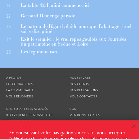
La table 42, l’infini commence ici
11
Bernard Demenge parade
12
Le patron de Bigard plaide pour que l’abattage rituel
13
soit « discipliné »
Exit le sanglier : le vrai repas gaulois aux Journées
14
du patrimoine en Saône-et-Loire
Les légumineuses
15
À PROPOS
NOS SERVICES
LES FONDATEURS
NOS CLIENTS
LA COMMUNAUTÉ
NOS RÉALISATIONS
NOUS REJOINDRE
NOUS CONTACTER
CHEFS & ARTISTES ASSOCIÉS
CGU
RECEVOIR NOTRE NEWSLETTER
MENTIONS LÉGALES
NOUS SOUTENIR
AGENDA
En poursuivant votre navigation sur ce site, vous acceptez
l’utilisation de cookies pour réaliser des statistiques de visite.