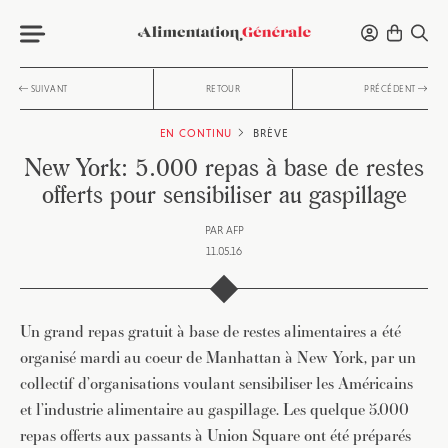
SUIVANT
RETOUR
PRÉCÉDENT
EN CONTINU
BRÈVE
New York: 5.000 repas à base de restes
offerts pour sensibiliser au gaspillage
PAR
AFP
11.05.16
Un grand repas gratuit à base de restes alimentaires a été
organisé mardi au coeur de Manhattan à New York, par un
collectif d’organisations voulant sensibiliser les Américains
et l’industrie alimentaire au gaspillage. Les quelque 5.000
repas offerts aux passants à Union Square ont été préparés