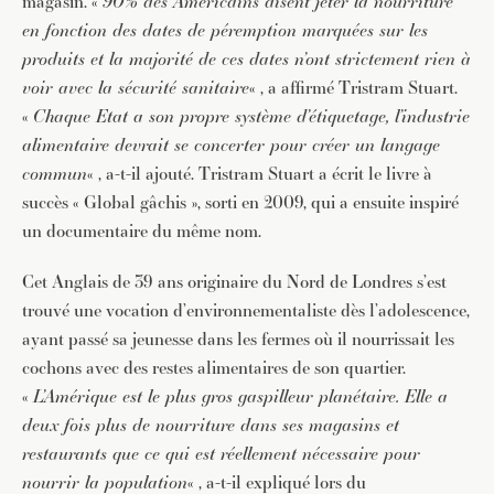
magasin. «
90% des Américains disent jeter la nourriture
en fonction des dates de péremption marquées sur les
produits et la majorité de ces dates n’ont strictement rien à
voir avec la sécurité sanitaire
« , a affirmé Tristram Stuart.
«
Chaque Etat a son propre système d’étiquetage, l’industrie
alimentaire devrait se concerter pour créer un langage
commun
« , a-t-il ajouté. Tristram Stuart a écrit le livre à
succès « Global gâchis », sorti en 2009, qui a ensuite inspiré
un documentaire du même nom.
Cet Anglais de 39 ans originaire du Nord de Londres s’est
trouvé une vocation d’environnementaliste dès l’adolescence,
ayant passé sa jeunesse dans les fermes où il nourrissait les
cochons avec des restes alimentaires de son quartier.
«
L’Amérique est le plus gros gaspilleur planétaire. Elle a
deux fois plus de nourriture dans ses magasins et
restaurants que ce qui est réellement nécessaire pour
nourrir la population
« , a-t-il expliqué lors du