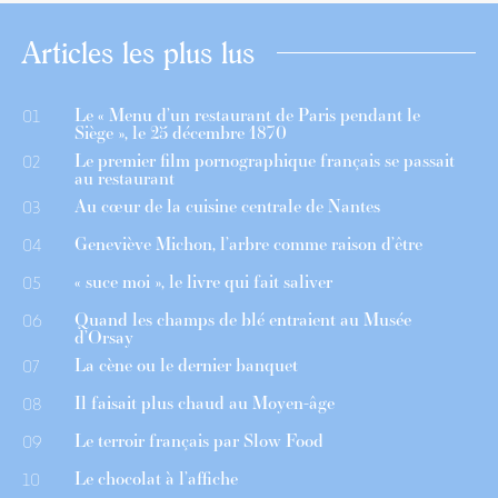
Articles les plus lus
Le « Menu d’un restaurant de Paris pendant le
01
Siège », le 25 décembre 1870
Le premier film pornographique français se passait
02
au restaurant
Au cœur de la cuisine centrale de Nantes
03
Geneviève Michon, l’arbre comme raison d’être
04
« suce moi », le livre qui fait saliver
05
Quand les champs de blé entraient au Musée
06
d’Orsay
La cène ou le dernier banquet
07
Il faisait plus chaud au Moyen-âge
08
Le terroir français par Slow Food
09
Le chocolat à l’affiche
10