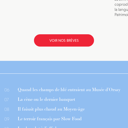
coprodu
la lang
Patrimoi
VOIR NOS BRÈVES
Quand les champs de blé entraient au Musée d’Orsay
06
La cène ou le dernier banquet
07
Il faisait plus chaud au Moyen-âge
08
Le terroir français par Slow Food
09