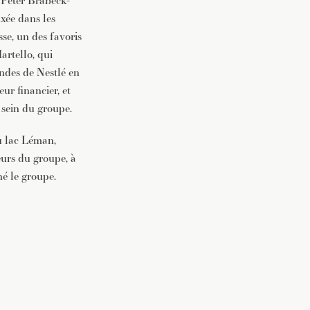
 Peter Brabeck-
ixée dans les
sse, un des favoris
artello, qui
ndes de Nestlé en
ur financier, et
 sein du groupe.
du lac Léman,
leurs du groupe, à
é le groupe.