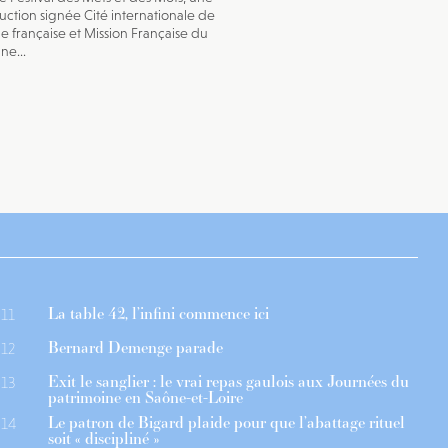
ction signée Cité internationale de
ue française et Mission Française du
ne...
La table 42, l’infini commence ici
11
Bernard Demenge parade
12
Exit le sanglier : le vrai repas gaulois aux Journées du
13
patrimoine en Saône-et-Loire
Le patron de Bigard plaide pour que l’abattage rituel
14
soit « discipliné »