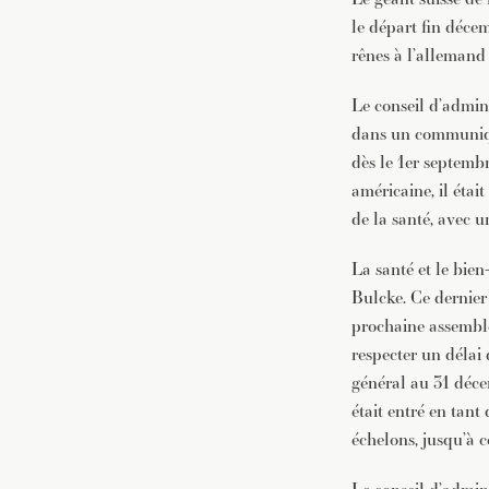
le départ fin décem
rênes à l’allemand
Le conseil d’admini
dans un communiqué
dès le 1er septembr
américaine, il éta
de la santé, avec u
La santé et le bien
Bulcke. Ce dernier 
prochaine assemblée
respecter un délai
général au 31 décem
était entré en tant
échelons, jusqu’à 