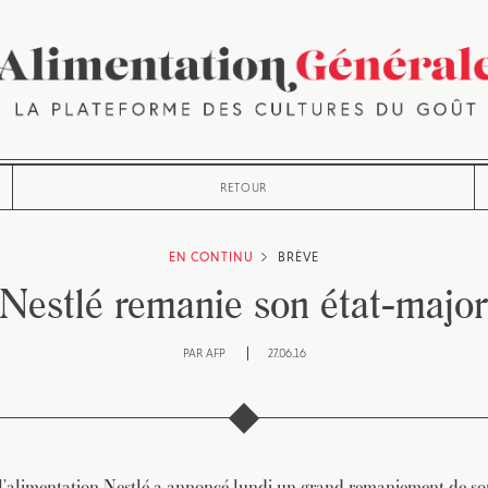
RETOUR
EN CONTINU
BRÈVE
Nestlé remanie son état-major
PAR
AFP
27.06.16
 l’alimentation Nestlé a annoncé lundi un grand remaniement de so