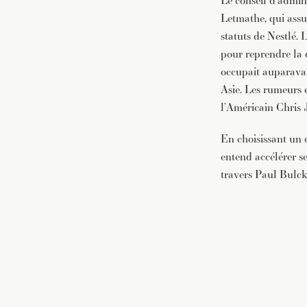
Le conseil d’admin
Letmathe, qui assum
statuts de Nestlé. 
pour reprendre la 
occupait auparavan
Asie. Les rumeurs 
l’Américain Chris 
En choisissant un c
entend accélérer se
travers Paul Bulck