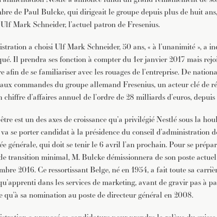
bre de Paul Bulcke, qui dirigeait le groupe depuis plus de huit ans,
 Ulf Mark Schneider, l’actuel patron de Fresenius.
stration a choisi Ulf Mark Schneider, 50 ans, « à l’unanimité », a i
. Il prendra ses fonction à compter du 1er janvier 2017 mais rejo
e afin de se familiariser avec les rouages de l’entreprise. De nation
it aux commandes du groupe allemand Fresenius, un acteur clé de ré
n chiffre d’affaires annuel de l’ordre de 28 milliards d’euros, depui
-être est un des axes de croissance qu’a privilégié Nestlé sous la hou
va se porter candidat à la présidence du conseil d’administration de
 générale, qui doit se tenir le 6 avril l’an prochain. Pour se prépare
 de transition minimal, M. Bulcke démissionnera de son poste actuel
bre 2016. Ce ressortissant Belge, né en 1954, a fait toute sa carrièr
 qu’apprenti dans les services de marketing, avant de gravir pas à pa
ce qu’à sa nomination au poste de directeur général en 2008.