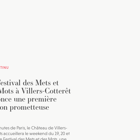
TINU
estival des Mets et
Mots à Villers-Cotterêt
nce une première
ion prometteuse
utes de Paris, le Château de Villers-
ts accueillera le weekend du 19, 20 et
 le Festival des Mets et des Mots, une