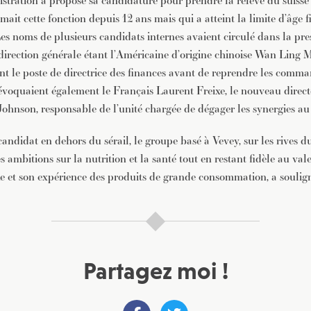
istration a proposé sa candidature pour prendre la relève du suisse
ait cette fonction depuis 12 ans mais qui a atteint la limite d’âge f
Les noms de plusieurs candidats internes avaient circulé dans la pre
direction générale étant l’Américaine d’origine chinoise Wan Ling M
t le poste de directrice des finances avant de reprendre les comma
évoquaient également le Français Laurent Freixe, le nouveau directe
Johnson, responsable de l’unité chargée de dégager les synergies au
andidat en dehors du sérail, le groupe basé à Vevey, sur les rives 
s ambitions sur la nutrition et la santé tout en restant fidèle au va
e et son expérience des produits de grande consommation, a soulign
Partagez moi !