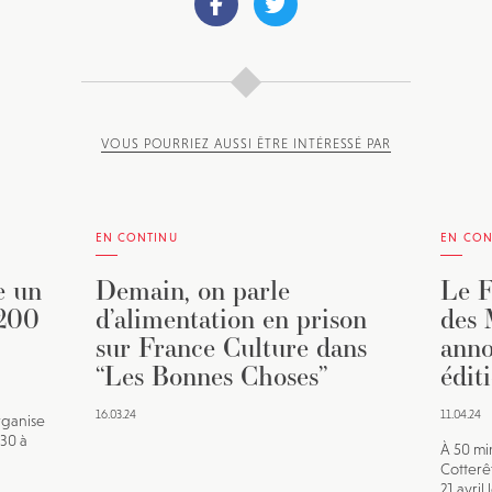
VOUS POURRIEZ AUSSI ÊTRE INTÉRESSÉ PAR
EN CONTINU
EN CON
e un
Demain, on parle
Le F
 200
d’alimentation en prison
des 
sur France Culture dans
anno
“Les Bonnes Choses”
édit
16.03.24
11.04.24
rganise
h30 à
À 50 min
Cotterê
21 avril