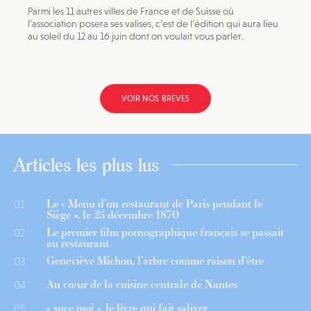
Parmi les 11 autres villes de France et de Suisse où
l’association posera ses valises, c’est de l’édition qui aura lieu
au soleil du 12 au 16 juin dont on voulait vous parler.
VOIR NOS BRÈVES
Articles les plus lus
Le « Menu d’un restaurant de Paris pendant le
01
Siège », le 25 décembre 1870
Le premier film pornographique français se passait
02
au restaurant
Geneviève Michon, l’arbre comme raison d’être
03
Au cœur de la cuisine centrale de Nantes
04
« suce moi », le livre qui fait saliver
05