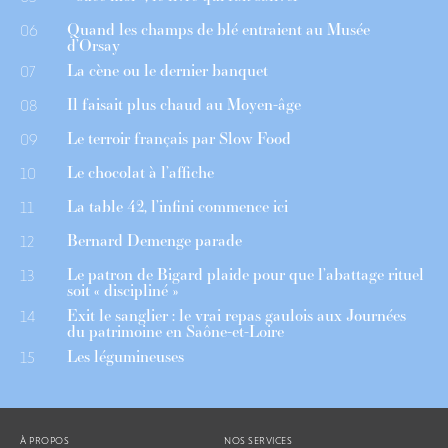
Quand les champs de blé entraient au Musée
06
d’Orsay
La cène ou le dernier banquet
07
Il faisait plus chaud au Moyen-âge
08
Le terroir français par Slow Food
09
Le chocolat à l’affiche
10
La table 42, l’infini commence ici
11
Bernard Demenge parade
12
Le patron de Bigard plaide pour que l’abattage rituel
13
soit « discipliné »
Exit le sanglier : le vrai repas gaulois aux Journées
14
du patrimoine en Saône-et-Loire
Les légumineuses
15
À PROPOS
NOS SERVICES