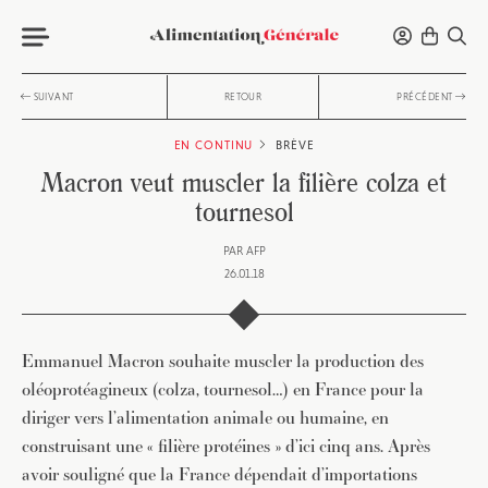
SUIVANT
RETOUR
PRÉCÉDENT
EN CONTINU
BRÈVE
Macron veut muscler la filière colza et
tournesol
PAR
AFP
26.01.18
Emmanuel Macron souhaite muscler la production des
oléoprotéagineux (colza, tournesol…) en France pour la
diriger vers l’alimentation animale ou humaine, en
construisant une « filière protéines » d’ici cinq ans. Après
avoir souligné que la France dépendait d’importations