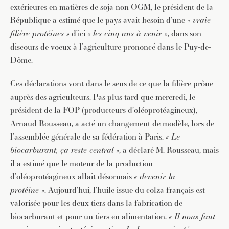
extérieures en matières de soja non OGM, le président de la
République a estimé que le pays avait besoin d’une
« vraie
filière protéines »
d’ici
« les cinq ans à venir »
, dans son
discours de voeux à l’agriculture prononcé dans le Puy-de-
Dôme.
Ces déclarations vont dans le sens de ce que la filière prône
auprès des agriculteurs. Pas plus tard que mercredi, le
président de la FOP (producteurs d’oléoprotéagineux),
Arnaud Rousseau, a acté un changement de modèle, lors de
l’assemblée générale de sa fédération à Paris.
« Le
biocarburant, ça reste central »
, a déclaré M. Rousseau, mais
il a estimé que le moteur de la production
d’oléoprotéagineux allait désormais
« devenir la
protéine »
. Aujourd’hui, l’huile issue du colza français est
valorisée pour les deux tiers dans la fabrication de
biocarburant et pour un tiers en alimentation.
« Il nous faut