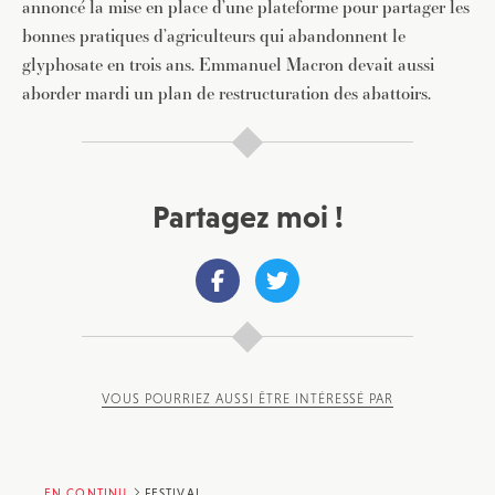
annoncé la mise en place d’une plateforme pour partager les
Pour recevoir toutes les deux semaines notre lettre
bonnes pratiques d’agriculteurs qui abandonnent le
d’info avec une sélection d’articles …
glyphosate en trois ans. Emmanuel Macron devait aussi
aborder mardi un plan de restructuration des abattoirs.
Partagez moi !
VOUS POURRIEZ AUSSI ÊTRE INTÉRESSÉ PAR
EN CONTINU
FESTIVAL