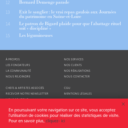
Bernard Demenge parade
12
Exit le sanglier : le vrai repas gaulois aux Journées
13
du patrimoine en Saône-et-Loire
Le patron de Bigard plaide pour que l’abattage rituel
14
soit « discipliné »
Les légumineuses
15
À PROPOS
NOS SERVICES
LES FONDATEURS
NOS CLIENTS
LA COMMUNAUTÉ
NOS RÉALISATIONS
NOUS REJOINDRE
NOUS CONTACTER
CHEFS & ARTISTES ASSOCIÉS
CGU
RECEVOIR NOTRE NEWSLETTER
MENTIONS LÉGALES
NOUS SOUTENIR
AGENDA
En poursuivant votre navigation sur ce site, vous acceptez
l’utilisation de cookies pour réaliser des statistiques de visite.
Pour en savoir plus,
cliquez- ici
ALIMENTATION GÉNÉRALE © 2026
TOUS DROITS RÉSERVÉS