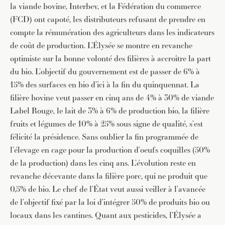
la viande bovine, Interbev, et la Fédération du commerce
(FCD) ont capoté, les distributeurs refusant de prendre en
compte la rémunération des agriculteurs dans les indicateurs
de coût de production. L’Élysée se montre en revanche
optimiste sur la bonne volonté des filières à accroître la part
du bio. L’objectif du gouvernement est de passer de 6% à
15% des surfaces en bio d’ici à la fin du quinquennat. La
filière bovine veut passer en cinq ans de 4% à 30% de viande
Label Rouge, le lait de 3% à 6% de production bio, la filière
fruits et légumes de 10% à 25% sous signe de qualité, s’est
félicité la présidence. Sans oublier la fin programmée de
l’élevage en cage pour la production d’oeufs coquilles (50%
de la production) dans les cinq ans. L’évolution reste en
revanche décevante dans la filière porc, qui ne produit que
0,5% de bio. Le chef de l’État veut aussi veiller à l’avancée
de l’objectif fixé par la loi d’intégrer 50% de produits bio ou
locaux dans les cantines. Quant aux pesticides, l’Élysée a
JE M'INSCRIS À LA NEWSLETTER