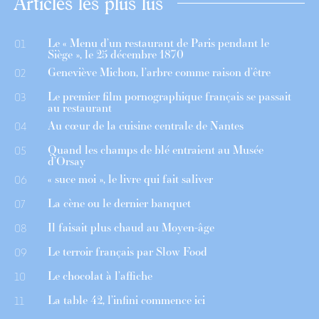
Articles les plus lus
Le « Menu d’un restaurant de Paris pendant le
01
Siège », le 25 décembre 1870
Geneviève Michon, l’arbre comme raison d’être
02
Le premier film pornographique français se passait
03
au restaurant
Au cœur de la cuisine centrale de Nantes
04
Quand les champs de blé entraient au Musée
05
d’Orsay
« suce moi », le livre qui fait saliver
06
La cène ou le dernier banquet
07
Il faisait plus chaud au Moyen-âge
08
Le terroir français par Slow Food
09
Le chocolat à l’affiche
10
La table 42, l’infini commence ici
11