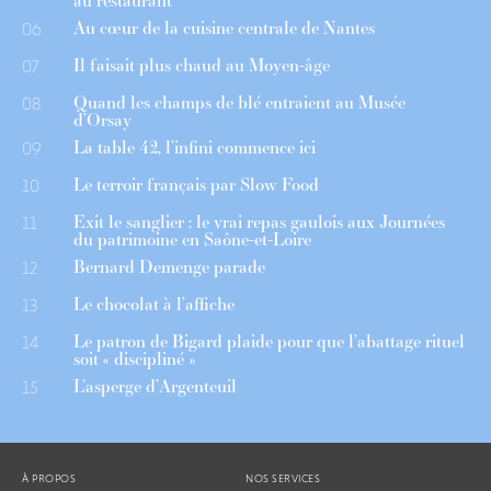
au restaurant
Au cœur de la cuisine centrale de Nantes
06
Il faisait plus chaud au Moyen-âge
07
Quand les champs de blé entraient au Musée
08
d’Orsay
La table 42, l’infini commence ici
09
Le terroir français par Slow Food
10
Exit le sanglier : le vrai repas gaulois aux Journées
11
du patrimoine en Saône-et-Loire
Bernard Demenge parade
12
Le chocolat à l’affiche
13
Le patron de Bigard plaide pour que l’abattage rituel
14
soit « discipliné »
L’asperge d’Argenteuil
15
À PROPOS
NOS SERVICES