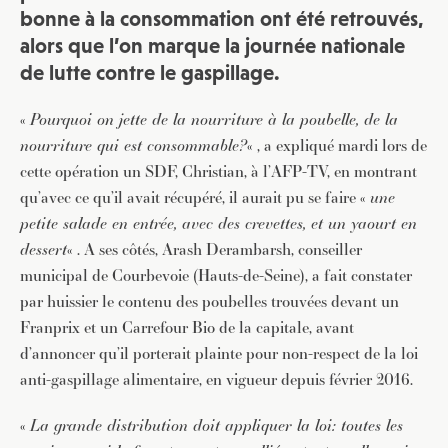
bonne à la consommation ont été retrouvés,
alors que l’on marque la journée nationale
de lutte contre le gaspillage.
«
Pourquoi on jette de la nourriture à la poubelle, de la
nourriture qui est consommable?
« , a expliqué mardi lors de
cette opération un SDF, Christian, à l’AFP-TV, en montrant
qu’avec ce qu’il avait récupéré, il aurait pu se faire «
une
petite salade en entrée, avec des crevettes, et un yaourt en
dessert
« . A ses côtés, Arash Derambarsh, conseiller
municipal de Courbevoie (Hauts-de-Seine), a fait constater
par huissier le contenu des poubelles trouvées devant un
Franprix et un Carrefour Bio de la capitale, avant
d’annoncer qu’il porterait plainte pour non-respect de la loi
anti-gaspillage alimentaire, en vigueur depuis février 2016.
«
La grande distribution doit appliquer la loi: toutes les