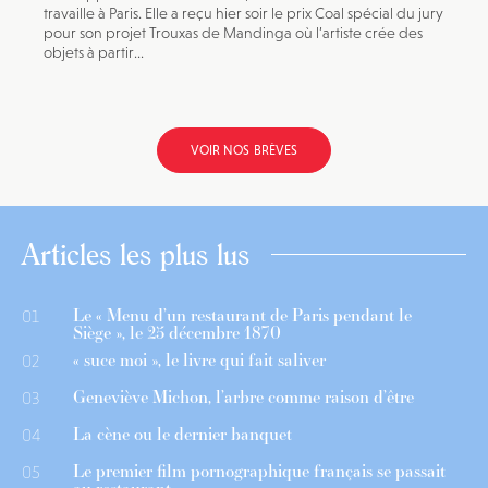
travaille à Paris. Elle a reçu hier soir le prix Coal spécial du jury
pour son projet Trouxas de Mandinga où l’artiste crée des
objets à partir...
VOIR NOS BRÈVES
Articles les plus lus
Le « Menu d’un restaurant de Paris pendant le
01
Siège », le 25 décembre 1870
« suce moi », le livre qui fait saliver
02
Geneviève Michon, l’arbre comme raison d’être
03
La cène ou le dernier banquet
04
Le premier film pornographique français se passait
05