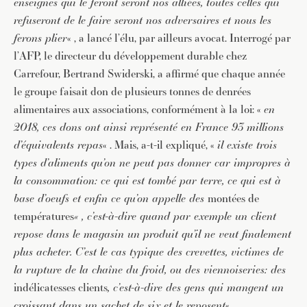
enseignes qui le feront seront nos alliées, toutes celles qui
refuseront de le faire seront nos adversaires et nous les
ferons plier
« , a lancé l’élu, par ailleurs avocat. Interrogé par
l’AFP, le directeur du développement durable chez
Carrefour, Bertrand Swiderski, a affirmé que chaque année
le groupe faisait don de plusieurs tonnes de denrées
alimentaires aux associations, conformément à la loi: «
en
2018, ces dons ont ainsi représenté en France 93 millions
d’équivalents repas
« . Mais, a-t-il expliqué, «
il existe trois
types d’aliments qu’on ne peut pas donner car impropres à
la consommation: ce qui est tombé par terre, ce qui est à
base d’oeufs et enfin ce qu’on appelle des
montées de
températures
« , c’est-à-dire quand par exemple un client
repose dans le magasin un produit qu’il ne veut finalement
plus acheter. C’est le cas typique des crevettes, victimes de
la rupture de la chaîne du froid, ou des viennoiseries: des
indélicatesses clients
, c’est-à-dire des gens qui mangent un
croissant dans un sachet de six et le reposent
« .