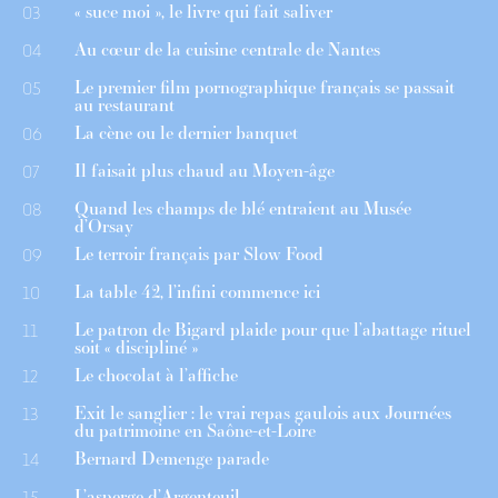
« suce moi », le livre qui fait saliver
03
Au cœur de la cuisine centrale de Nantes
04
Le premier film pornographique français se passait
05
au restaurant
La cène ou le dernier banquet
06
Il faisait plus chaud au Moyen-âge
07
Quand les champs de blé entraient au Musée
08
d’Orsay
Le terroir français par Slow Food
09
La table 42, l’infini commence ici
10
Le patron de Bigard plaide pour que l’abattage rituel
11
soit « discipliné »
Le chocolat à l’affiche
12
Exit le sanglier : le vrai repas gaulois aux Journées
13
du patrimoine en Saône-et-Loire
Bernard Demenge parade
14
L’asperge d’Argenteuil
15