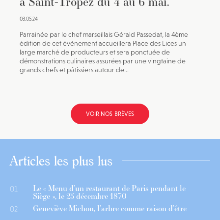
à Saint-Tropez du 4 au 6 mai.
03.05.24
Parrainée par le chef marseillais Gérald Passedat, la 4ème
édition de cet événement accueillera Place des Lices un
large marché de producteurs et sera ponctuée de
démonstrations culinaires assurées par une vingtaine de
grands chefs et pâtissiers autour de...
VOIR NOS BRÈVES
Articles les plus lus
Le « Menu d’un restaurant de Paris pendant le
01
Siège », le 25 décembre 1870
Geneviève Michon, l’arbre comme raison d’être
02