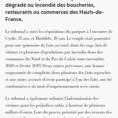
dégradé ou incendié des boucheries,
restaurants ou commerces des Hauts-de-
France.
Le tribunal a suivi les réquisitions du parquet à l’encontre de
Cyrile, 23 ans, et Mathilde, 29 ans. Le couple était poursuivi
pour une quinzaine de faits au total, dont des tags, bris de
vitrines et plusieurs dégradations par incendie dans des
communes du Nord et du Pas-de-Calais entre novembre
2018 et février 2019. Deux autres prévenues, une femme
soupçonnée de complicité dans plusieurs des faits reprochés
et une autre, accusée d’avoir participé à l’un des faits, ont été
condamnées à six mois d’emprisonnement avec sursis.
Le tribunal a également ordonné l’indemnisation des
victimes pour les préjudices subis, à hauteur de plusieurs
milliers d’euros. Lors du procès, présenté par des avocats des