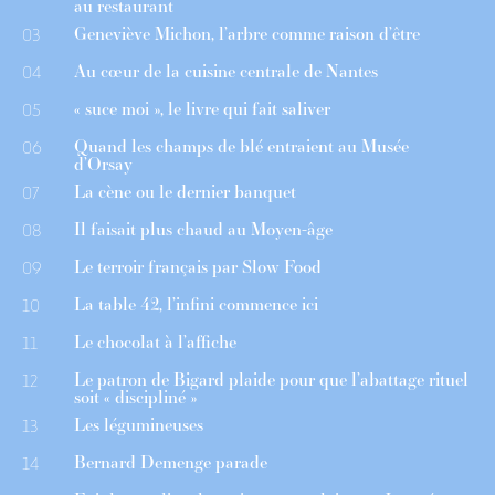
au restaurant
Geneviève Michon, l’arbre comme raison d’être
03
Au cœur de la cuisine centrale de Nantes
04
« suce moi », le livre qui fait saliver
05
Quand les champs de blé entraient au Musée
06
d’Orsay
La cène ou le dernier banquet
07
Il faisait plus chaud au Moyen-âge
08
Le terroir français par Slow Food
09
La table 42, l’infini commence ici
10
Le chocolat à l’affiche
11
Le patron de Bigard plaide pour que l’abattage rituel
12
soit « discipliné »
Les légumineuses
13
Bernard Demenge parade
14