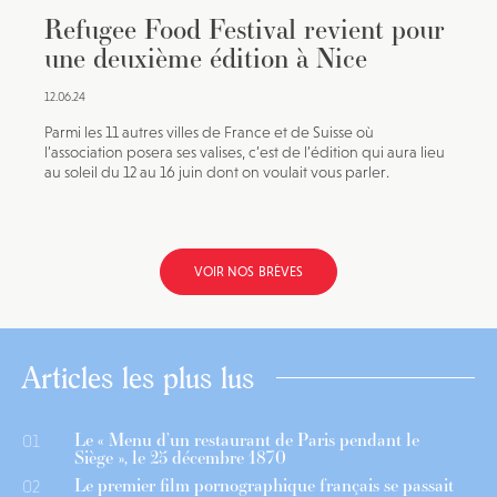
Refugee Food Festival revient pour
une deuxième édition à Nice
12.06.24
Parmi les 11 autres villes de France et de Suisse où
l’association posera ses valises, c’est de l’édition qui aura lieu
au soleil du 12 au 16 juin dont on voulait vous parler.
VOIR NOS BRÈVES
Articles les plus lus
Le « Menu d’un restaurant de Paris pendant le
01
Siège », le 25 décembre 1870
Le premier film pornographique français se passait
02