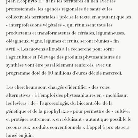
plan Ecophyto II+ dans les territoires en lien avec les
professionnels, les agences régionales de santé et les
collectivités territoriales » précise le texte, en ajoutant que les
« interprofessions végétales », qui réunissent tous les
producteurs et transformateurs de céréales, légumineuses,
oléagineux, vigne, légumes et fruits, seront réunies « fin
avril ». Les moyens alloués à la recherche pour sortir
l’agriculture et l’élevage des produits phytosanitaires de
synthèse vont être parallèlement renforcés, avec un
programme doté de 30 millions d’euros décidé mercredi.
Les chercheurs sont chargés d’identifier « des voies
alternatives » à l’emploi des phytosanitaires en « mobilisant
les leviers » de « l’agroécologie, du biocontrôle, de la
génétique et de la prophylaxie » pour permettre de « cultiver
et protéger autrement », en réduisant « autant que possible le
recours aux produits conventionnels ». L’appel à projets sera
lancé en juin.