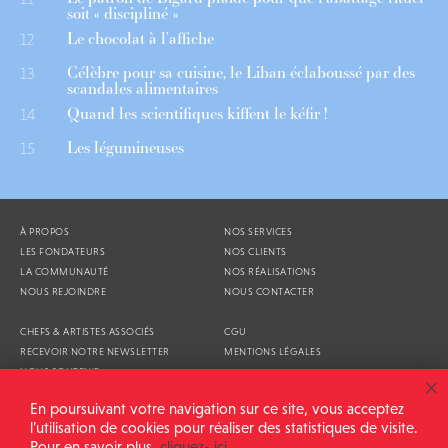
soit « discipliné »
Le chocolat à l’affiche
12
Célèbre pour sa cuisine, le Liban éclaboussé par des
13
scandales alimentaires
Quand les scientifiques kiffent le kéfir !
14
Les légumineuses
15
À PROPOS
NOS SERVICES
LES FONDATEURS
NOS CLIENTS
LA COMMUNAUTÉ
NOS RÉALISATIONS
NOUS REJOINDRE
NOUS CONTACTER
CHEFS & ARTISTES ASSOCIÉS
CGU
RECEVOIR NOTRE NEWSLETTER
MENTIONS LÉGALES
NOUS SOUTENIR
AGENDA
En poursuivant votre navigation sur ce site, vous acceptez
l’utilisation de cookies pour réaliser des statistiques de visite.
Pour en savoir plus,
cliquez- ici