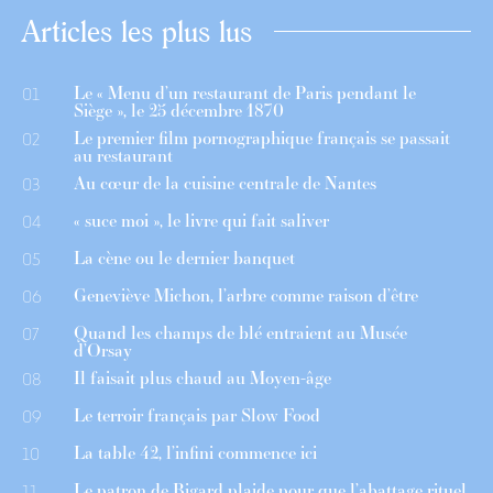
Articles les plus lus
Le « Menu d’un restaurant de Paris pendant le
01
Siège », le 25 décembre 1870
Le premier film pornographique français se passait
02
au restaurant
Au cœur de la cuisine centrale de Nantes
03
« suce moi », le livre qui fait saliver
04
La cène ou le dernier banquet
05
Geneviève Michon, l’arbre comme raison d’être
06
Quand les champs de blé entraient au Musée
07
d’Orsay
Il faisait plus chaud au Moyen-âge
08
Le terroir français par Slow Food
09
La table 42, l’infini commence ici
10
Le patron de Bigard plaide pour que l’abattage rituel
11