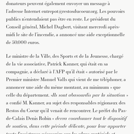
donateurs peuvent également envoyer un message à
l’adresse Internet entrepot@restosducoeur.org. Les pouvoirs
publics n’entendaient pas être en reste. Le président du
Conseil général, Michel Dagbert, visitant mercredi après-
midi le site de l’incendie, a annoncé une aide exceptionnelle
de 50.000 euros.
Le ministre de la Ville, des Sports et de la Jeunesse, chargé
de la vie associative, Patrick Kanner, qui était en sa
compagnie, a déclaré à l’AFP qu’il était « autorisé par le
Premier ministre Manuel Valls qui vient de me téléphoner, a
annoncer une aide du même montant, au minimum » que
celle du département. »
Ils sont abasourdis par la situation
»
a confié M. Kanner, au sujet des responsables régionaux des
Restos du Coeur qu’il venait de rencontrer. Le préfet du Pas-
de-Calais Denis Robin «
devra coordonner tout le dispositif
de soutien, dans cette période délicate, pour leur apporter
toute l’assistance nécessaire sur les plans matériels et