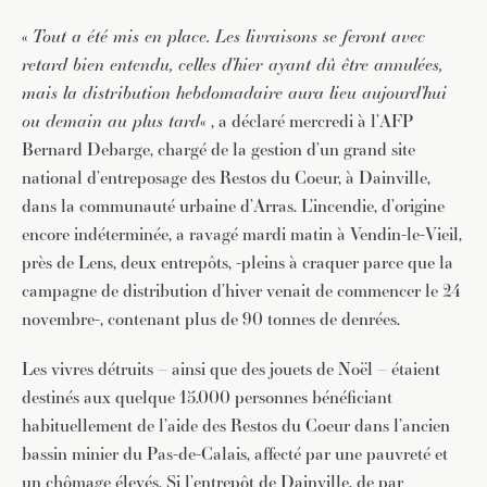
«
Tout a été mis en place. Les livraisons se feront avec
retard bien
entendu, celles d’hier ayant dû être annulées,
mais la distribution
hebdomadaire aura lieu aujourd’hui
ou demain au plus tard
« , a déclaré mercredi à l’AFP
Bernard Debarge, chargé de la gestion d’un grand site
national d’entreposage des Restos du Coeur, à Dainville,
dans la communauté urbaine d’Arras. L’incendie, d’origine
encore indéterminée, a ravagé mardi matin à Vendin-le-Vieil,
près de Lens, deux entrepôts, -pleins à craquer parce que la
campagne de distribution d’hiver venait de commencer le 24
novembre-, contenant plus de 90 tonnes de denrées.
Les vivres détruits – ainsi que des jouets de Noël – étaient
destinés aux quelque 15.000 personnes bénéficiant
habituellement de l’aide des Restos du Coeur dans l’ancien
bassin minier du Pas-de-Calais, affecté par une pauvreté et
un chômage élevés. Si l’entrepôt de Dainville, de par