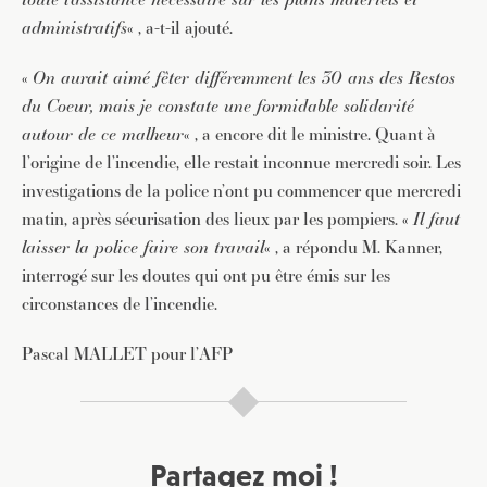
administratifs
« , a-t-il ajouté.
«
On aurait aimé fêter différemment les 30 ans des Restos
du Coeur, mais je
constate une formidable solidarité
autour de ce malheur
« , a encore dit le ministre. Quant à
l’origine de l’incendie, elle restait inconnue mercredi soir. Les
JE M'INSCRIS À LA NEWSLETTER
investigations de la police n’ont pu commencer que mercredi
Pour recevoir toutes les deux semaines notre lettre
matin, après sécurisation des lieux par les pompiers. «
Il faut
d’info avec une sélection d’articles …
laisser la police faire son travail
« , a répondu M. Kanner,
interrogé sur les doutes qui ont pu être émis sur les
circonstances de l’incendie.
Pascal MALLET pour l’AFP
Partagez moi !