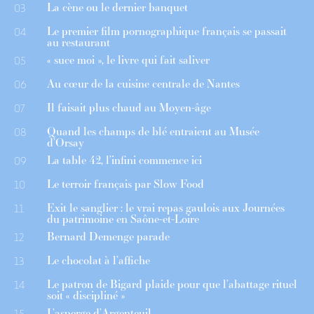
La cène ou le dernier banquet
03
Le premier film pornographique français se passait
04
au restaurant
« suce moi », le livre qui fait saliver
05
Au cœur de la cuisine centrale de Nantes
06
Il faisait plus chaud au Moyen-âge
07
Quand les champs de blé entraient au Musée
08
d’Orsay
La table 42, l’infini commence ici
09
Le terroir français par Slow Food
10
Exit le sanglier : le vrai repas gaulois aux Journées
11
du patrimoine en Saône-et-Loire
Bernard Demenge parade
12
Le chocolat à l’affiche
13
Le patron de Bigard plaide pour que l’abattage rituel
14
soit « discipliné »
L’asperge d’Argenteuil
15