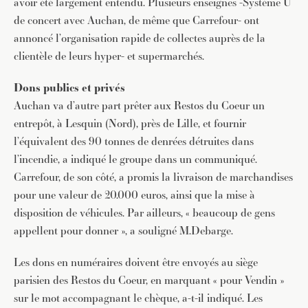
avoir été largement entendu. Plusieurs enseignes -Système U
de concert avec Auchan, de même que Carrefour- ont
annoncé l’organisation rapide de collectes auprès de la
clientèle de leurs hyper- et supermarchés.
Dons publics et privés
Auchan va d’autre part prêter aux Restos du Coeur un
entrepôt, à Lesquin (Nord), près de Lille, et fournir
l’équivalent des 90 tonnes de denrées détruites dans
l’incendie, a indiqué le groupe dans un communiqué.
Carrefour, de son côté, a promis la livraison de marchandises
pour une valeur de 20.000 euros, ainsi que la mise à
disposition de véhicules. Par ailleurs, « beaucoup de gens
appellent pour donner », a souligné M.Debarge.
Les dons en numéraires doivent être envoyés au siège
parisien des Restos du Coeur, en marquant « pour Vendin »
sur le mot accompagnant le chèque, a-t-il indiqué. Les