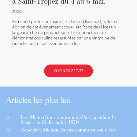
à Saint-Tropez du 4 au 6 mai.
03.05.24
Parrainée par le chef marseillais Gérald Passedat, la 4ème
édition de cet événement accueillera Place des Lices un
large marché de producteurs et sera ponctuée de
démonstrations culinaires assurées par une vingtaine de
grands chefs et pâtissiers autour de...
VOIR NOS BRÈVES
Articles les plus lus
Le « Menu d’un restaurant de Paris pendant le
01
Siège », le 25 décembre 1870
Geneviève Michon, l’arbre comme raison d’être
02