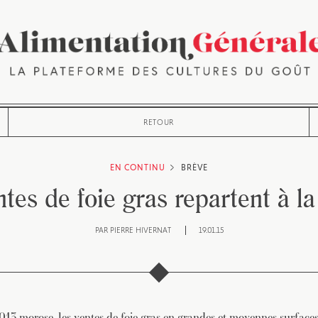
RETOUR
EN CONTINU
BRÈVE
tes de foie gras repartent à l
PAR
PIERRE HIVERNAT
19.01.15
13 morose, les ventes de foie gras en grandes et moyennes surfaces 