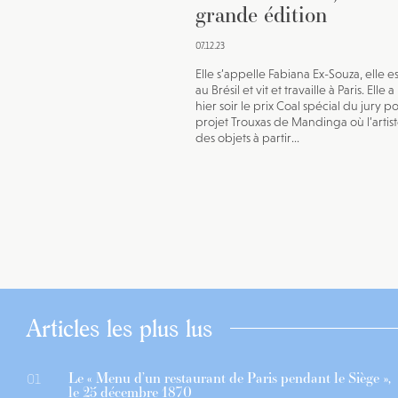
grande édition
07.12.23
Elle s’appelle Fabiana Ex-Souza, elle e
au Brésil et vit et travaille à Paris. Elle 
hier soir le prix Coal spécial du jury p
projet Trouxas de Mandinga où l’artis
des objets à partir...
Articles les plus lus
Le « Menu d’un restaurant de Paris pendant le Siège »,
01
le 25 décembre 1870