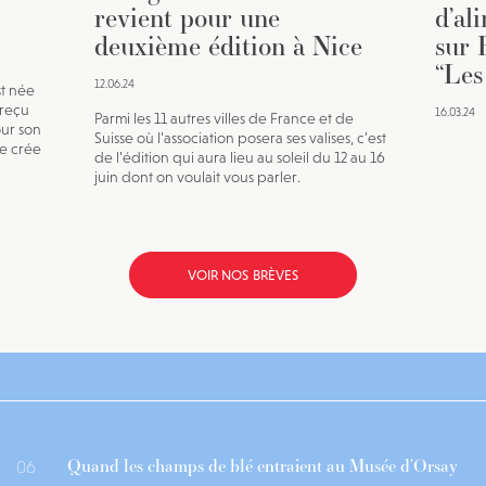
revient pour une
d’al
deuxième édition à Nice
sur 
“Les
12.06.24
st née
a reçu
16.03.24
Parmi les 11 autres villes de France et de
our son
Suisse où l’association posera ses valises, c’est
te crée
de l’édition qui aura lieu au soleil du 12 au 16
juin dont on voulait vous parler.
VOIR NOS BRÈVES
Quand les champs de blé entraient au Musée d’Orsay
06