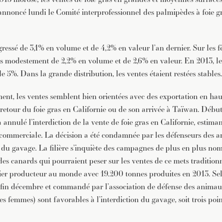
annoncé lundi le Comité interprofessionnel des palmipèdes à foie g
ressé de 3,1% en volume et de 4,2% en valeur l’an dernier. Sur les fê
us modestement de 2,2% en volume et de 2,6% en valeur. En 2013, le 
de 5%. Dans la grande distribution, les ventes étaient restées stables.
ment, les ventes semblent bien orientées avec des exportation en ha
 retour du foie gras en Californie ou de son arrivée à Taïwan. Début
 annulé l’interdiction de la vente de foie gras en Californie, estimant
n commerciale. La décision a été condamnée par les défenseurs des 
e du gavage. La filière s’inquiète des campagnes de plus en plus no
des canards qui pourraient peser sur les ventes de ce mets tradition
mier producteur au monde avec 19.200 tonnes produites en 2013. S
in décembre et commandé par l’association de défense des anima
s femmes) sont favorables à l’interdiction du gavage, soit trois poi