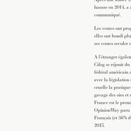
hausse en 2014, a 
communiqué.
Les ventes ont prog
elles ont bondi pl
ses ventes reculer 
A l’étranger égale
Cifog se réjouit du
fédéral américain a
avec la législatio
cruelle la pratiqu
gavage des oies et 
France est le pre
OpinionWay paru f
Français (et 56% de
2013.