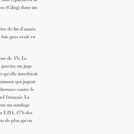
ras (Cifog) dans un
tes de fin d’année,
foie gras avait vu
usse de 4%. Le
 janvier, un juge
 qu’elle interférait
animaux qui jugent
mbreuses contre le
nel français. La
elon un sondage
ux L214, 47% des
nts de plus qu’en