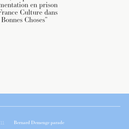
imentation en prison
France Culture dans
 Bonnes Choses”
Bernard Demenge parade
11