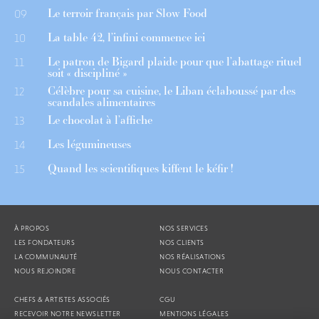
Le terroir français par Slow Food
09
La table 42, l’infini commence ici
10
Le patron de Bigard plaide pour que l’abattage rituel
11
soit « discipliné »
Célèbre pour sa cuisine, le Liban éclaboussé par des
12
scandales alimentaires
Le chocolat à l’affiche
13
Les légumineuses
14
Quand les scientifiques kiffent le kéfir !
15
À PROPOS
NOS SERVICES
LES FONDATEURS
NOS CLIENTS
LA COMMUNAUTÉ
NOS RÉALISATIONS
NOUS REJOINDRE
NOUS CONTACTER
CHEFS & ARTISTES ASSOCIÉS
CGU
RECEVOIR NOTRE NEWSLETTER
MENTIONS LÉGALES