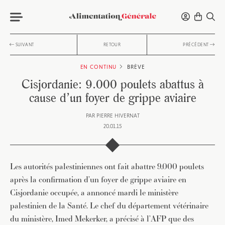
SUIVANT
RETOUR
PRÉCÉDENT
EN CONTINU
BRÈVE
Cisjordanie: 9.000 poulets abattus à
cause d’un foyer de grippe aviaire
PAR
PIERRE HIVERNAT
20.01.15
Les autorités palestiniennes ont fait abattre 9.000 poulets
après la confirmation d’un foyer de grippe aviaire en
Cisjordanie occupée, a annoncé mardi le ministère
palestinien de la Santé. Le chef du département vétérinaire
du ministère, Imed Mekerker, a précisé à l’AFP que des