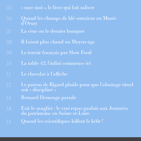
« suce moi », le livre qui fait saliver
05
Quand les champs de blé entraient au Musée
06
d’Orsay
La cène ou le dernier banquet
07
Il faisait plus chaud au Moyen-âge
08
Le terroir français par Slow Food
09
La table 42, l’infini commence ici
10
Le chocolat à l’affiche
11
Le patron de Bigard plaide pour que l’abattage rituel
12
soit « discipliné »
Bernard Demenge parade
13
Exit le sanglier : le vrai repas gaulois aux Journées
14
du patrimoine en Saône-et-Loire
Quand les scientifiques kiffent le kéfir !
15