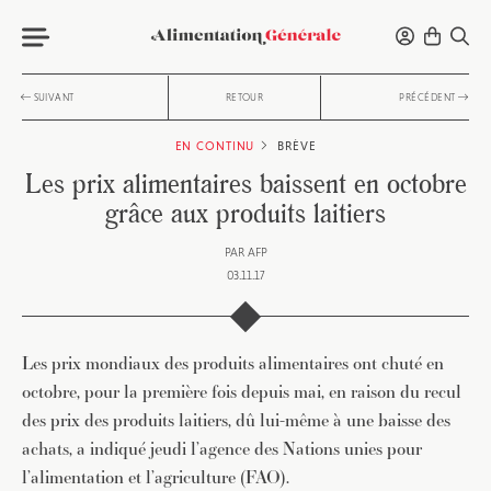
SUIVANT
RETOUR
PRÉCÉDENT
EN CONTINU
BRÈVE
Les prix alimentaires baissent en octobre
grâce aux produits laitiers
PAR
AFP
03.11.17
Les prix mondiaux des produits alimentaires ont chuté en
octobre, pour la première fois depuis mai, en raison du recul
des prix des produits laitiers, dû lui-même à une baisse des
achats, a indiqué jeudi l’agence des Nations unies pour
l’alimentation et l’agriculture (FAO).