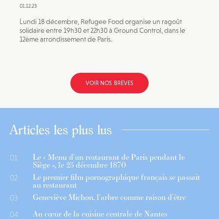
01.12.23
Lundi 18 décembre, Refugee Food organise un ragoût
solidaire entre 19h30 et 22h30 à Ground Control, dans le
12ème arrondissement de Paris.
VOIR NOS BRÈVES
Articles les plus lus
Le « Menu d’un restaurant de Paris pendant le
01
Siège », le 25 décembre 1870
Le premier film pornographique français se passait
02
au restaurant
Geneviève Michon, l’arbre comme raison d’être
03
Au cœur de la cuisine centrale de Nantes
04