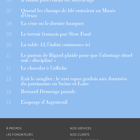
06
Quand les champs de blé entraient au Musée
07
d’Orsay
La cène ou le dernier banquet
08
Le terroir français par Slow Food
09
La table 42, l’infini commence ici
10
Le patron de Bigard plaide pour que l’abattage rituel
11
soit « discipliné »
Le chocolat à l’affiche
12
Exit le sanglier : le vrai repas gaulois aux Journées
13
du patrimoine en Saône-et-Loire
Bernard Demenge parade
14
L’asperge d’Argenteuil
15
À PROPOS
NOS SERVICES
LES FONDATEURS
NOS CLIENTS