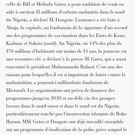
celle de Bill et Melinda Gates, a pour ambition de venir en
aide à environ 11 millions d’enfants malnutris dans le nord
du Nigeria, a déclaré M. Dangote. L’annonce a été faite à
Abuja, la capitale, au lendemain de la signature d’un accord
sur des programmes de vaccination dans les Etats de Kano,
Kaduna et Sokoto (nord). Au Nigeria, où 44% des plus de
170 millions d’habitants ont moins de 14 ans, la jeunesse est
une ressource-clé, a déclaré à la presse M. Gates, qui a aussi
rencontré le président Muhammadu Buhari. C’est une des
raisons pour lesquelles il est si important de lutter contre la
malnutrition, a poursuivi milliardaire fondateur de
Microsoft. Les organisations ont prévu de financer des
programmes jusqu’en 2020 et au-delà via des groupes
locaux dans le nord-ouest et dans le nord-est du Nigeria,
particulièrement touché par l’insurrection islamiste de Boko
Haram. MM. Gates et Dangote ont déjà travaillé ensemble
sur un programme d’éradication de la polio, grâce auquel le