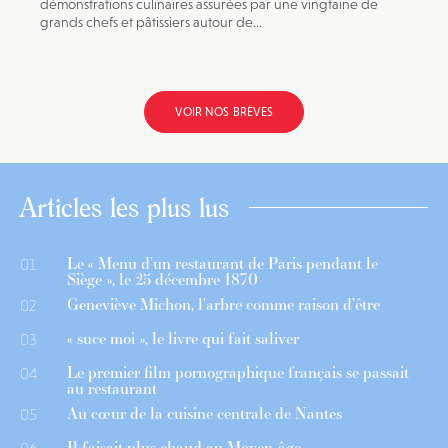
démonstrations culinaires assurées par une vingtaine de
grands chefs et pâtissiers autour de...
VOIR NOS BRÈVES
Articles les plus lus
Le « Menu d’un restaurant de Paris pendant le
01
Siège », le 25 décembre 1870
Geneviève Michon, l’arbre comme raison d’être
02
« suce moi », le livre qui fait saliver
03
Le premier film pornographique français se passait
04
au restaurant
Au cœur de la cuisine centrale de Nantes
05
Il faisait plus chaud au Moyen-âge