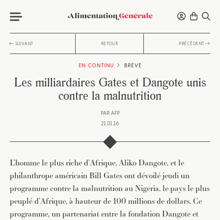
SUIVANT
RETOUR
PRÉCÉDENT
EN CONTINU
BRÈVE
Les milliardaires Gates et Dangote unis
contre la malnutrition
PAR
AFP
21.01.16
L’homme le plus riche d’Afrique, Aliko Dangote, et le
philanthrope américain Bill Gates ont dévoilé jeudi un
programme contre la malnutrition au Nigeria, le pays le plus
peuplé d’Afrique, à hauteur de 100 millions de dollars. Ce
programme, un partenariat entre la fondation Dangote et