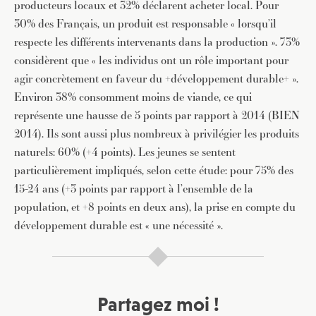
producteurs locaux et 32% déclarent acheter local. Pour
30% des Français, un produit est responsable « lorsqu’il
respecte les différents intervenants dans la production ». 73%
considèrent que « les individus ont un rôle important pour
agir concrètement en faveur du +développement durable+ ».
Environ 38% consomment moins de viande, ce qui
représente une hausse de 5 points par rapport à 2014 (BIEN
2014). Ils sont aussi plus nombreux à privilégier les produits
naturels: 60% (+4 points). Les jeunes se sentent
particulièrement impliqués, selon cette étude: pour 75% des
15-24 ans (+3 points par rapport à l’ensemble de la
population, et +8 points en deux ans), la prise en compte du
développement durable est « une nécessité ».
Partagez moi !