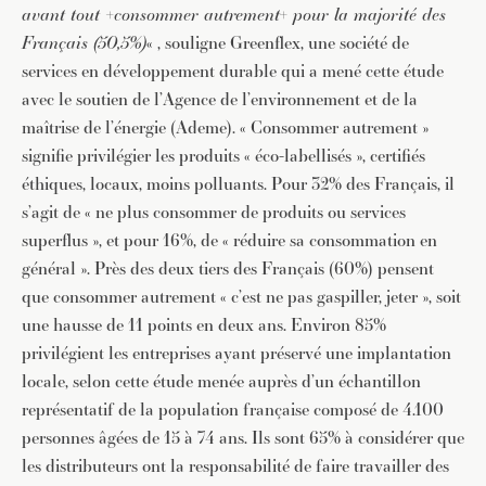
avant tout +consommer autrement+ pour la majorité des
Français (50,5%)
« , souligne Greenflex, une société de
services en développement durable qui a mené cette étude
avec le soutien de l’Agence de l’environnement et de la
maîtrise de l’énergie (Ademe). « Consommer autrement »
signifie privilégier les produits « éco-labellisés », certifiés
éthiques, locaux, moins polluants. Pour 32% des Français, il
s’agit de « ne plus consommer de produits ou services
superflus », et pour 16%, de « réduire sa consommation en
général ». Près des deux tiers des Français (60%) pensent
que consommer autrement « c’est ne pas gaspiller, jeter », soit
une hausse de 11 points en deux ans. Environ 85%
privilégient les entreprises ayant préservé une implantation
locale, selon cette étude menée auprès d’un échantillon
représentatif de la population française composé de 4.100
personnes âgées de 15 à 74 ans. Ils sont 65% à considérer que
les distributeurs ont la responsabilité de faire travailler des