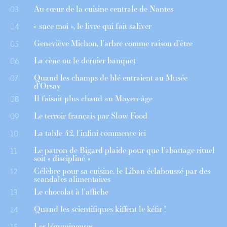
Au cœur de la cuisine centrale de Nantes
03
« suce moi », le livre qui fait saliver
04
Geneviève Michon, l’arbre comme raison d’être
05
La cène ou le dernier banquet
06
Quand les champs de blé entraient au Musée
07
d’Orsay
Il faisait plus chaud au Moyen-âge
08
Le terroir français par Slow Food
09
La table 42, l’infini commence ici
10
Le patron de Bigard plaide pour que l’abattage rituel
11
soit « discipliné »
Célèbre pour sa cuisine, le Liban éclaboussé par des
12
scandales alimentaires
Le chocolat à l’affiche
13
Quand les scientifiques kiffent le kéfir !
14
Les légumineuses
15