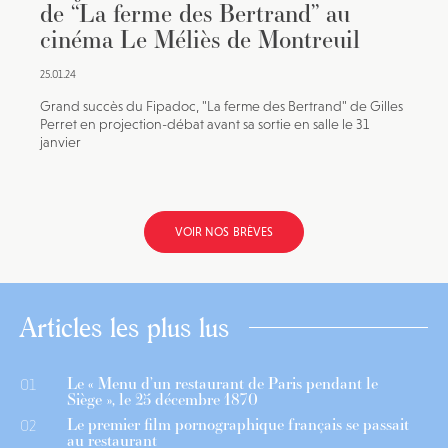
de “La ferme des Bertrand” au
cinéma Le Méliès de Montreuil
25.01.24
Grand succès du Fipadoc, "La ferme des Bertrand" de Gilles
Perret en projection-débat avant sa sortie en salle le 31
janvier
VOIR NOS BRÈVES
Articles les plus lus
Le « Menu d’un restaurant de Paris pendant le
01
Siège », le 25 décembre 1870
Le premier film pornographique français se passait
02
au restaurant