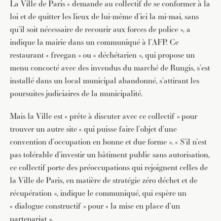
La Ville de Paris « demande au collectif de se conformer à la
loi et de quitter les lieux de lui-même d’ici la mi-mai, sans
qu’il soit nécessaire de recourir aux forces de police », a
indique la mairie dans un communiqué à l’AFP. Ce
restaurant « freegan » ou « déchétarien », qui propose un
menu concocté avec des invendus du marché de Rungis, s’est
installé dans un local municipal abandonné, s’attirant les
poursuites judiciaires de la municipalité.
Mais la Ville est « prête à discuter avec ce collectif » pour
trouver un autre site « qui puisse faire l’objet d’une
convention d’occupation en bonne et due forme ». « S’il n’est
pas tolérable d’investir un bâtiment public sans autorisation,
ce collectif porte des préoccupations qui rejoignent celles de
la Ville de Paris, en matière de stratégie zéro déchet et de
récupération », indique le communiqué, qui espère un
« dialogue constructif » pour « la mise en place d’un
partenariat ».