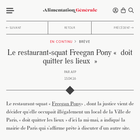
SUIVANT
RETOUR
PRÉCÉDENT
EN CONTINU
BRÈVE
Le restaurant-squat Freegan Pony « doit
quitter les lieux »
PAR
AFP
15.04.16
Le restaurant-squat «
Freegan Pony
« , dont la justice vient de
décider qu’elle occupait illégalement un local de la Ville de
Paris, « doit quitter les lieux » d’ici la mi-mai, a indiqué la
mairie de Paris qui s’affirme prête à discuter d’un autre site.