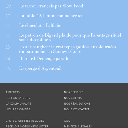
Le terroir français par Slow Food
09
La table 42, l’infini commence ici
10
Le chocolat à l’affiche
11
Le patron de Bigard plaide pour que l’abattage rituel
12
soit « discipliné »
Exit le sanglier : le vrai repas gaulois aux Journées
13
du patrimoine en Saône-et-Loire
Bernard Demenge parade
14
L’asperge d’Argenteuil
15
À PROPOS
NOS SERVICES
LES FONDATEURS
NOS CLIENTS
LA COMMUNAUTÉ
NOS RÉALISATIONS
NOUS REJOINDRE
NOUS CONTACTER
CHEFS & ARTISTES ASSOCIÉS
CGU
RECEVOIR NOTRE NEWSLETTER
MENTIONS LÉGALES