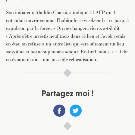
Son initiateur, Aladdin Charni, a indiqué à l’AFP qu’il
entendait ouvrir comme d’habitude ce week-end et ce jusqu’à
expulsion par la force : « On ne changera rien », a-t-il dit.
« Après s’être investis neuf mois dans ce lieu et l’avoir remis
en état, on refusera un autre lieu qui sera sûrement un lieu
sans âme et beaucoup moins adapté. En bref, non », a-t-il dit
en évoquant ainsi une possible relocalisation.
Partagez moi !