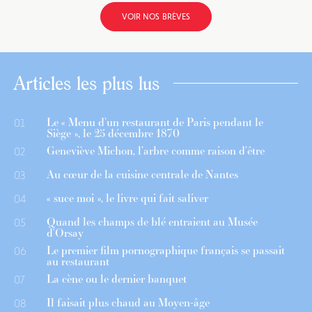
VOIR NOS BRÈVES
Articles les plus lus
Le « Menu d’un restaurant de Paris pendant le
01
Siège », le 25 décembre 1870
Geneviève Michon, l’arbre comme raison d’être
02
Au cœur de la cuisine centrale de Nantes
03
« suce moi », le livre qui fait saliver
04
Quand les champs de blé entraient au Musée
05
d’Orsay
Le premier film pornographique français se passait
06
au restaurant
La cène ou le dernier banquet
07
Il faisait plus chaud au Moyen-âge
08