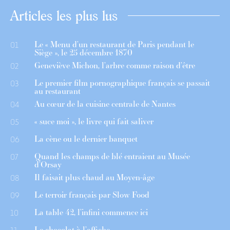
Articles les plus lus
Le « Menu d’un restaurant de Paris pendant le
01
Siège », le 25 décembre 1870
Geneviève Michon, l’arbre comme raison d’être
02
Le premier film pornographique français se passait
03
au restaurant
Au cœur de la cuisine centrale de Nantes
04
« suce moi », le livre qui fait saliver
05
La cène ou le dernier banquet
06
Quand les champs de blé entraient au Musée
07
d’Orsay
Il faisait plus chaud au Moyen-âge
08
Le terroir français par Slow Food
09
La table 42, l’infini commence ici
10
Le chocolat à l’affiche