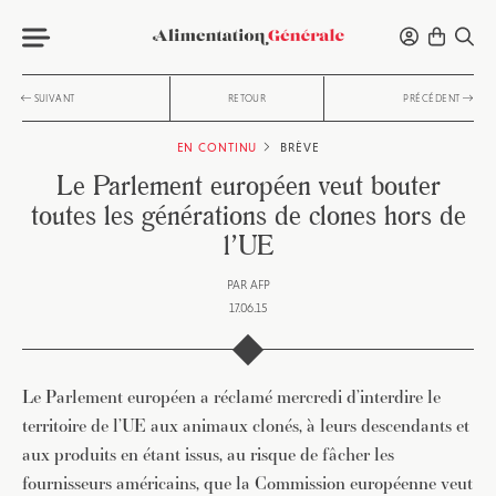
SUIVANT
RETOUR
PRÉCÉDENT
EN CONTINU
BRÈVE
Le Parlement européen veut bouter
toutes les générations de clones hors de
l’UE
PAR
AFP
17.06.15
Le Parlement européen a réclamé mercredi d’interdire le
territoire de l’UE aux animaux clonés, à leurs descendants et
aux produits en étant issus, au risque de fâcher les
fournisseurs américains, que la Commission européenne veut