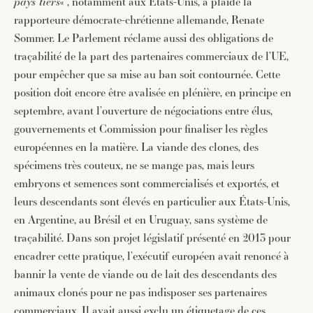
pays tiers
« , notamment aux États-Unis, a plaidé la
rapporteure démocrate-chrétienne allemande, Renate
Sommer. Le Parlement réclame aussi des obligations de
traçabilité de la part des partenaires commerciaux de l’UE,
pour empêcher que sa mise au ban soit contournée. Cette
position doit encore être avalisée en plénière, en principe en
septembre, avant l’ouverture de négociations entre élus,
gouvernements et Commission pour finaliser les règles
européennes en la matière. La viande des clones, des
spécimens très couteux, ne se mange pas, mais leurs
embryons et semences sont commercialisés et exportés, et
leurs descendants sont élevés en particulier aux États-Unis,
en Argentine, au Brésil et en Uruguay, sans système de
traçabilité. Dans son projet législatif présenté en 2013 pour
encadrer cette pratique, l’exécutif européen avait renoncé à
bannir la vente de viande ou de lait des descendants des
animaux clonés pour ne pas indisposer ses partenaires
commerciaux. Il avait aussi exclu un étiquetage de ces