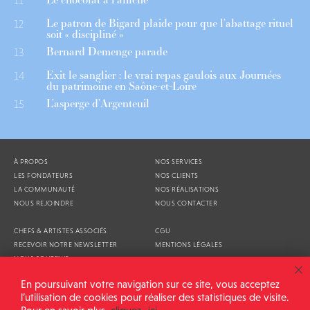
11
Le patron de Bigard plaide pour que l’abattage rituel
12
soit « discipliné »
Bernard Demenge parade
13
Exit le sanglier : le vrai repas gaulois aux Journées
14
du patrimoine en Saône-et-Loire
L’asperge d’Argenteuil
15
À PROPOS
NOS SERVICES
LES FONDATEURS
NOS CLIENTS
LA COMMUNAUTÉ
NOS RÉALISATIONS
NOUS REJOINDRE
NOUS CONTACTER
CHEFS & ARTISTES ASSOCIÉS
CGU
RECEVOIR NOTRE NEWSLETTER
MENTIONS LÉGALES
NOUS SOUTENIR
AGENDA
En poursuivant votre navigation sur ce site, vous acceptez
l’utilisation de cookies pour réaliser des statistiques de visite.