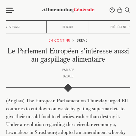
SUIVANT
RETOUR
PRÉCÉDENT
EN CONTINU
BRÈVE
Le Parlement Européen s’intéresse aussi
au gaspillage alimentaire
PAR
AFP
09.07.15
(Anglais) The European Parliament on Thursday urged EU
countries to cut down on waste by getting supermarkets to
give their unsold food to charities, rather than destroy it.
Under a resolution regarding the « circular economy »,
lawmakers in Strasbourg adopted an amendment whereby