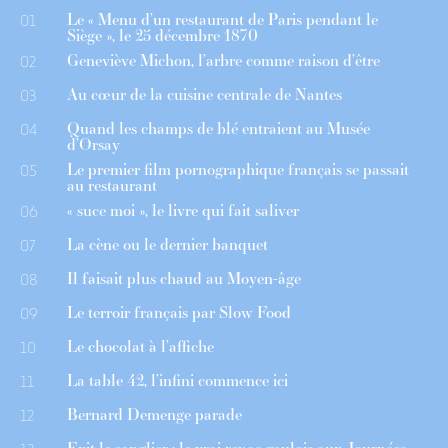
Le « Menu d’un restaurant de Paris pendant le
01
Siège », le 25 décembre 1870
Geneviève Michon, l’arbre comme raison d’être
02
Au cœur de la cuisine centrale de Nantes
03
Quand les champs de blé entraient au Musée
04
d’Orsay
Le premier film pornographique français se passait
05
au restaurant
« suce moi », le livre qui fait saliver
06
La cène ou le dernier banquet
07
Il faisait plus chaud au Moyen-âge
08
Le terroir français par Slow Food
09
Le chocolat à l’affiche
10
La table 42, l’infini commence ici
11
Bernard Demenge parade
12