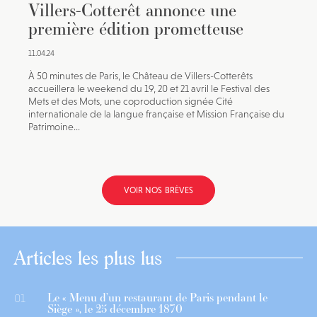
Villers-Cotterêt annonce une
première édition prometteuse
11.04.24
À 50 minutes de Paris, le Château de Villers-Cotterêts
accueillera le weekend du 19, 20 et 21 avril le Festival des
Mets et des Mots, une coproduction signée Cité
internationale de la langue française et Mission Française du
Patrimoine...
VOIR NOS BRÈVES
Articles les plus lus
Le « Menu d’un restaurant de Paris pendant le
01
Siège », le 25 décembre 1870