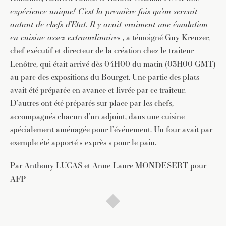
expérience unique! C’est la première fois qu’on servait
autant de chefs d’Etat. Il y avait vraiment une émulation
en cuisine assez extraordinaire
« , a témoigné Guy Krenzer,
chef exécutif et directeur de la création chez le traiteur
Lenôtre, qui était arrivé dès 04H00 du matin (03H00 GMT)
au parc des expositions du Bourget. Une partie des plats
avait été préparée en avance et livrée par ce traiteur.
D’autres ont été préparés sur place par les chefs,
accompagnés chacun d’un adjoint, dans une cuisine
spécialement aménagée pour l’événement. Un four avait par
exemple été apporté « exprès » pour le pain.
Par Anthony LUCAS et Anne-Laure MONDESERT pour
AFP
JE M'INSCRIS À LA NEWSLETTER
Pour recevoir toutes les deux semaines notre lettre