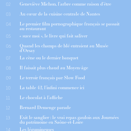
Geneviève Michon, l’arbre comme raison d’être
02
Au cœur de la cuisine centrale de Nantes
03
Le premier film pornographique français se passait
04
au restaurant
« suce moi », le livre qui fait saliver
05
Quand les champs de blé entraient au Musée
06
d’Orsay
La cène ou le dernier banquet
07
Il faisait plus chaud au Moyen-âge
08
Le terroir français par Slow Food
09
La table 42, l’infini commence ici
10
Le chocolat à l’affiche
11
Bernard Demenge parade
12
Exit le sanglier : le vrai repas gaulois aux Journées
13
du patrimoine en Saône-et-Loire
Les légumineuses
14