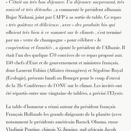
«
C’était un très bon déjeuner. Un déjeuner surprenant, très
amical et très détendu
« , a commenté le président albanais
Bujar Nishani, joint par l’AFP à sa sortie de table. Ce repas
«
très goûteux et délicieux
« , avec «
des produits bio qui
allaient très bien à ce sommet sur le climat
« , s’est terminé
par un « verre de champagne » pour célébrer «
la
coopération et l’amitié
« , a ajouté le président de l’Albanie. Il
était l’un des quelque 170 convives de ce repas proposé aux
150 chefs d’Etat et de gouvernement et ministres français,
dont Laurent Fabius (Affaires étrangères) et Ségolène Royal
(Ecologie), présents lundi au Bourget pour le coup d’envoi
de la 21e Conférence de l’ONU sur le climat. Les invités ont
été répartis entre une vingtaine de tablées, a précisé l’Elysée.
La table d’honneur a réuni autour du président français
François Hollande les grands dirigeants de la planète (avec
notamment le présidents américain Barack Obama, russe
Vladimir Poutine, chinois Xi Jinping, sud-africain Jacob