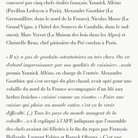
concocté par cinq chefs étoilés français: Yannick Alléno
(Pavillon Ledoyen à Paris), Alexandre Gauthier (La
Grenouillère, dans le nord de la France), Nicolas Masse (La
Grand’Vigne, à l’hôtel des Sources de Caudalie, dans le sud-
ouest), Marc Veyrat (La Maison des bois dans les Alpes) et
Christelle Brua, chef pâtissière du Pré catelan à Paris.
«
Il n’y a pas de produits ostentatoires ou très chers. On va
d’abord impressionner par nos qualités de cuisinier
« , avait
promis Yannick Alléno, en charge de l’entrée. Alexandre
Gauthier, qui s’est occupé du plat chaud, avait opté pour une
volaille du nord de la France accompagnée d’un blé aux
herbes fraîches «
cuisiné comme un risotto
« : «
Faire une
cuisine qui plaise au monde entier, c’est ça la vraie
difficulté. (…) Tous les pays du monde mangent de la
volaille
« , a-t-il expliqué à l’AFP, indiquant que l’ensemble
des chefs avaient été félicités à la fin du repas par François
Hollande, Laurent Fabius et Barack Obama. «
C’est une