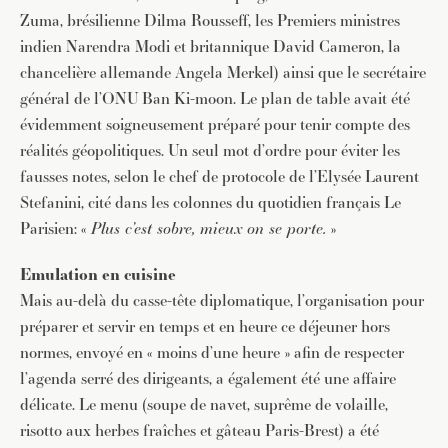
Zuma, brésilienne Dilma Rousseff, les Premiers ministres
indien Narendra Modi et britannique David Cameron, la
chancelière allemande Angela Merkel) ainsi que le secrétaire
général de l’ONU Ban Ki-moon. Le plan de table avait été
évidemment soigneusement préparé pour tenir compte des
réalités géopolitiques. Un seul mot d’ordre pour éviter les
fausses notes, selon le chef de protocole de l’Elysée Laurent
Stefanini, cité dans les colonnes du quotidien français Le
Parisien: «
Plus c’est sobre, mieux on se porte.
»
Emulation en cuisine
Mais au-delà du casse-tête diplomatique, l’organisation pour
préparer et servir en temps et en heure ce déjeuner hors
normes, envoyé en « moins d’une heure » afin de respecter
l’agenda serré des dirigeants, a également été une affaire
délicate. Le menu (soupe de navet, suprême de volaille,
risotto aux herbes fraîches et gâteau Paris-Brest) a été