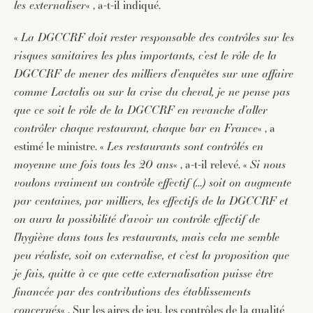
les externaliser
« , a-t-il indiqué.
«
La DGCCRF doit rester responsable des contrôles sur les
risques sanitaires les plus importants, c’est le rôle de la
DGCCRF de mener des milliers d’enquêtes sur une affaire
comme Lactalis ou sur la crise du cheval, je ne pense pas
que ce soit le rôle de la DGCCRF en revanche d’aller
contrôler chaque restaurant, chaque bar en France
« , a
estimé le ministre. «
Les restaurants sont contrôlés en
moyenne une fois tous les 20 ans
« , a-t-il relevé. «
Si nous
voulons vraiment un contrôle effectif (…) soit on augmente
par centaines, par milliers, les effectifs de la DGCCRF et
on aura la possibilité d’avoir un contrôle effectif de
l’hygiène dans tous les restaurants, mais cela me semble
peu réaliste, soit on externalise, et c’est la proposition que
je fais, quitte à ce que cette externalisation puisse être
financée par des contributions des établissements
concernés
« . Sur les aires de jeu, les contrôles de la qualité