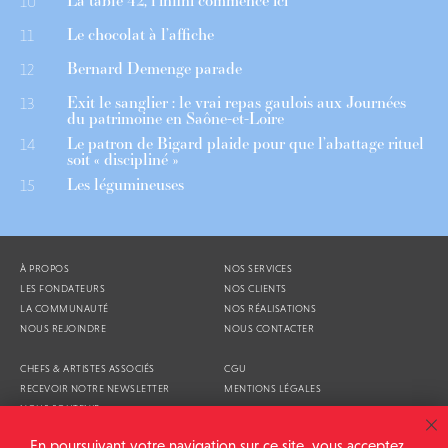
La table 42, l’infini commence ici
10
Le chocolat à l’affiche
11
Bernard Demenge parade
12
Exit le sanglier : le vrai repas gaulois aux Journées
13
du patrimoine en Saône-et-Loire
Le patron de Bigard plaide pour que l’abattage rituel
14
soit « discipliné »
Les légumineuses
15
À PROPOS
NOS SERVICES
LES FONDATEURS
NOS CLIENTS
LA COMMUNAUTÉ
NOS RÉALISATIONS
NOUS REJOINDRE
NOUS CONTACTER
CHEFS & ARTISTES ASSOCIÉS
CGU
RECEVOIR NOTRE NEWSLETTER
MENTIONS LÉGALES
NOUS SOUTENIR
AGENDA
En poursuivant votre navigation sur ce site, vous acceptez