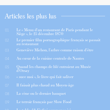
Articles les plus lus
Le « Menu d’un restaurant de Paris pendant le
01
Siège », le 25 décembre 1870
Le premier film pornographique français se passait
02
au restaurant
Geneviève Michon, l’arbre comme raison d’être
03
Au cœur de la cuisine centrale de Nantes
04
Quand les champs de blé entraient au Musée
05
d’Orsay
« suce moi », le livre qui fait saliver
06
Il faisait plus chaud au Moyen-âge
07
La cène ou le dernier banquet
08
Le terroir français par Slow Food
09