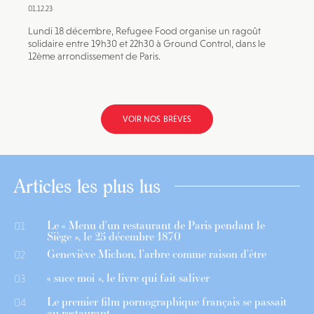
01.12.23
Lundi 18 décembre, Refugee Food organise un ragoût
solidaire entre 19h30 et 22h30 à Ground Control, dans le
12ème arrondissement de Paris.
VOIR NOS BRÈVES
Articles les plus lus
Le « Menu d’un restaurant de Paris pendant le
01
Siège », le 25 décembre 1870
Geneviève Michon, l’arbre comme raison d’être
02
« suce moi », le livre qui fait saliver
03
Le premier film pornographique français se passait
04
au restaurant