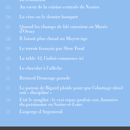
Au cœur de la cuisine centrale de Nantes
05
La cène ou le dernier banquet
06
Quand les champs de blé entraient au Musée
07
d’Orsay
Il faisait plus chaud au Moyen-âge
08
Le terroir français par Slow Food
09
La table 42, l’infini commence ici
10
Le chocolat à l’affiche
11
Bernard Demenge parade
12
Le patron de Bigard plaide pour que l’abattage rituel
13
soit « discipliné »
Exit le sanglier : le vrai repas gaulois aux Journées
14
du patrimoine en Saône-et-Loire
L’asperge d’Argenteuil
15