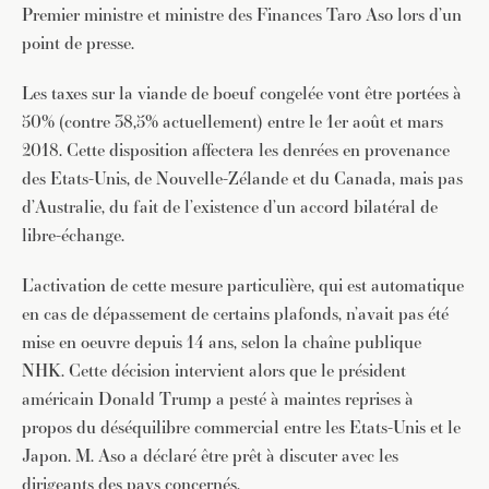
Premier ministre et ministre des Finances Taro Aso lors d’un
point de presse.
Les taxes sur la viande de boeuf congelée vont être portées à
50% (contre 38,5% actuellement) entre le 1er août et mars
2018. Cette disposition affectera les denrées en provenance
des Etats-Unis, de Nouvelle-Zélande et du Canada, mais pas
d’Australie, du fait de l’existence d’un accord bilatéral de
libre-échange.
L’activation de cette mesure particulière, qui est automatique
en cas de dépassement de certains plafonds, n’avait pas été
mise en oeuvre depuis 14 ans, selon la chaîne publique
NHK. Cette décision intervient alors que le président
américain Donald Trump a pesté à maintes reprises à
propos du déséquilibre commercial entre les Etats-Unis et le
Japon. M. Aso a déclaré être prêt à discuter avec les
dirigeants des pays concernés.