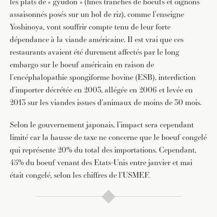
les plats de « gyudon » (fines tranches de boeufs et oignons
assaisonnés posés sur un bol de riz), comme l’enseigne
Yoshinoya, vont souffrir compte tenu de leur forte
dépendance à la viande américaine. Il est vrai que ces
restaurants avaient été durement affectés par le long
embargo sur le boeuf américain en raison de
l’encéphalopathie spongiforme bovine (ESB), interdiction
d’importer décrétée en 2003, allégée en 2006 et levée en
2013 sur les viandes issues d’animaux de moins de 30 mois.
Selon le gouvernement japonais, l’impact sera cependant
limité car la hausse de taxe ne concerne que le boeuf congelé
qui représente 20% du total des importations. Cependant,
45% du boeuf venant des Etats-Unis entre janvier et mai
était congelé, selon les chiffres de l’USMEF.