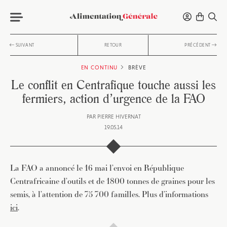
SUIVANT
RETOUR
PRÉCÉDENT
EN CONTINU
BRÈVE
Le conflit en Centrafique touche aussi les
fermiers, action d’urgence de la FAO
PAR
PIERRE HIVERNAT
19.05.14
La FAO a annoncé le 16 mai l’envoi en République
Centrafricaine d’outils et de 1800 tonnes de graines pour les
semis, à l’attention de 75 700 familles. Plus d’informations
ici
.