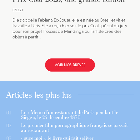
07.12.23
Elle s’appelle Fabiana Ex-Souza, elle est née au Brésil et vit et
travaille à Paris. Elle a reçu hier soir le prix Coal spécial du jury
pour son projet Trouxas de Mandinga où l’artiste crée des
objets à partir...
VOIR NOS BRÈVES
Articles les plus lus
Le « Menu d’un restaurant de Paris pendant le
01
Siège », le 25 décembre 1870
Le premier film pornographique français se passait
02
au restaurant
« suce moi », le livre qui fait saliver
03