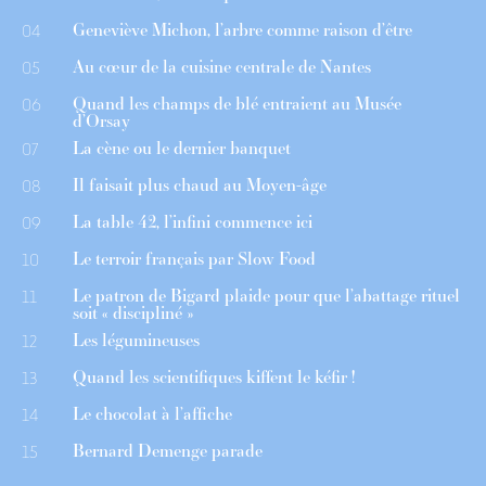
Geneviève Michon, l’arbre comme raison d’être
04
Au cœur de la cuisine centrale de Nantes
05
Quand les champs de blé entraient au Musée
06
d’Orsay
La cène ou le dernier banquet
07
Il faisait plus chaud au Moyen-âge
08
La table 42, l’infini commence ici
09
Le terroir français par Slow Food
10
Le patron de Bigard plaide pour que l’abattage rituel
11
soit « discipliné »
Les légumineuses
12
Quand les scientifiques kiffent le kéfir !
13
Le chocolat à l’affiche
14
Bernard Demenge parade
15