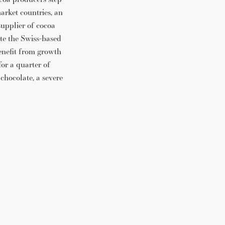
arket countries, an
supplier of cocoa
ite the Swiss-based
enefit from growth
or a quarter of
chocolate, a severe