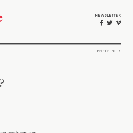
NEWSLETTER
PRÉCÉDENT
?
coa producers step