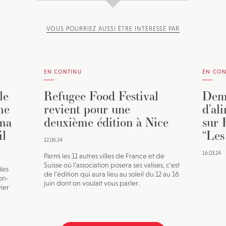
VOUS POURRIEZ AUSSI ÊTRE INTÉRESSÉ PAR
EN CONTINU
EN CON
le
Refugee Food Festival
Dema
me
revient pour une
d’al
éma
deuxième édition à Nice
sur 
il
“Les
12.06.24
16.03.24
Parmi les 11 autres villes de France et de
Suisse où l’association posera ses valises, c’est
des
de l’édition qui aura lieu au soleil du 12 au 16
on-
juin dont on voulait vous parler.
vier