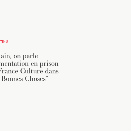
TINU
in, on parle
imentation en prison
France Culture dans
 Bonnes Choses”