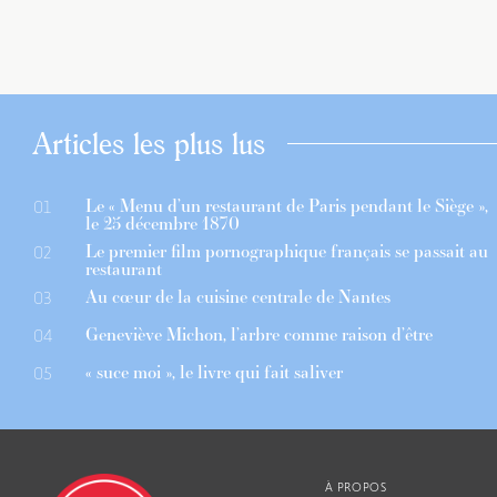
Articles les plus lus
Le « Menu d’un restaurant de Paris pendant le Siège »,
01
le 25 décembre 1870
Le premier film pornographique français se passait au
02
restaurant
Au cœur de la cuisine centrale de Nantes
03
Geneviève Michon, l’arbre comme raison d’être
04
« suce moi », le livre qui fait saliver
05
À PROPOS