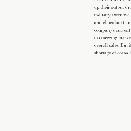
up their output dr
industry executive
and chocolate to m
company’s current 
in emerging market
overall sales. But
shortage of cocoa 