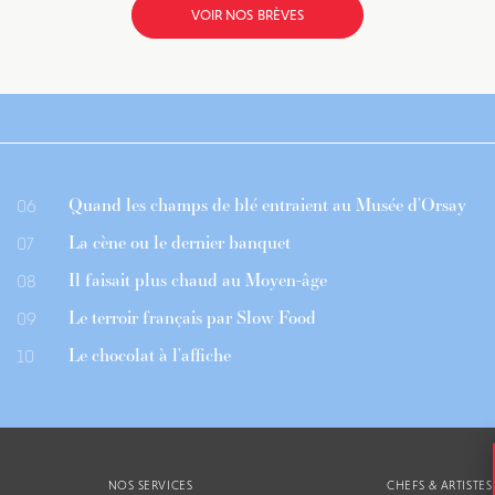
VOIR NOS BRÈVES
Quand les champs de blé entraient au Musée d’Orsay
06
La cène ou le dernier banquet
07
Il faisait plus chaud au Moyen-âge
08
Le terroir français par Slow Food
09
Le chocolat à l’affiche
10
NOS SERVICES
CHEFS & ARTISTES