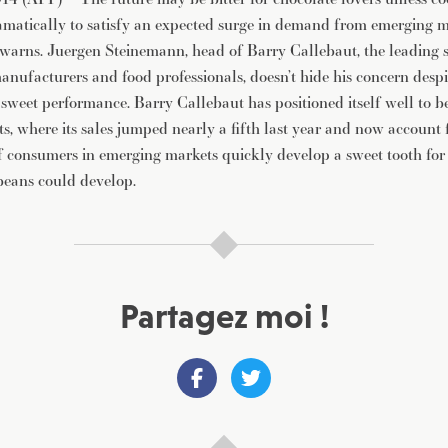
amatically to satisfy an expected surge in demand from emerging m
 warns. Juergen Steinemann, head of Barry Callebaut, the leading 
anufacturers and food professionals, doesn’t hide his concern desp
sweet performance. Barry Callebaut has positioned itself well to b
s, where its sales jumped nearly a fifth last year and now account f
 if consumers in emerging markets quickly develop a sweet tooth for 
beans could develop.
Partagez moi !