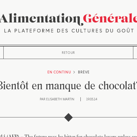
RETOUR
EN CONTINU
BRÈVE
Bientôt en manque de chocolat
PAR
ELISABETH MARTIN
19.05.14
4 (AFP) – The future may be bitter for chocolate lovers unless co