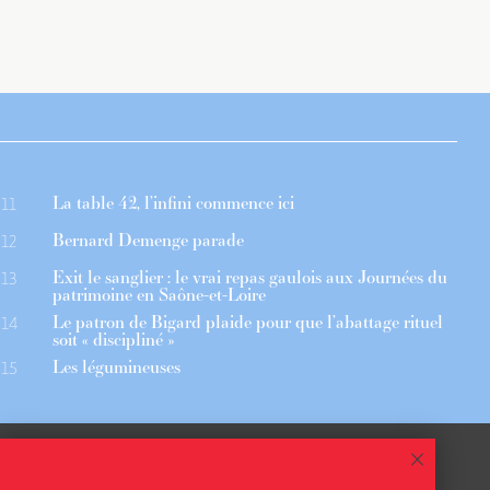
La table 42, l’infini commence ici
11
Bernard Demenge parade
12
Exit le sanglier : le vrai repas gaulois aux Journées du
13
patrimoine en Saône-et-Loire
Le patron de Bigard plaide pour que l’abattage rituel
14
soit « discipliné »
Les légumineuses
15
 ASSOCIÉS
CGU