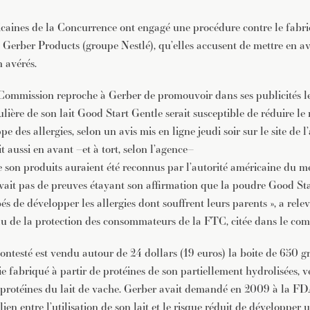
icaines de la Concurrence ont engagé une procédure contre le fabric
Gerber Products (groupe Nestlé), qu’elles accusent de mettre en av
 avérés.
ommission reproche à Gerber de promouvoir dans ses publicités le 
ière de son lait Good Start Gentle serait susceptible de réduire le 
e des allergies, selon un avis mis en ligne jeudi soir sur le site de 
t aussi en avant –et à tort, selon l’agence–
de son produits auraient été reconnus par l’autorité américaine du m
ait pas de preuves étayant son affirmation que la poudre Good Star
és de développer les allergies dont souffrent leurs parents », a relev
au de la protection des consommateurs de la FTC, citée dans le c
contesté est vendu autour de 24 dollars (19 euros) la boite de 650 
ie fabriqué à partir de protéines de son partiellement hydrolisées, 
rotéines du lait de vache. Gerber avait demandé en 2009 à la FDA
lien entre l’utilisation de son lait et le risque réduit de développer 