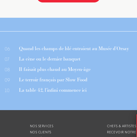
Quand les champs de blé entraient au Musée d’Orsay
06
La cène ou le dernier banquet
07
Il faisait plus chaud au Moyen-âge
08
Le terroir français par Slow Food
09
La table 42, l’infini commence ici
10
NOS SERVICES
CHEFS & ARTISTES
NOS CLIENTS
RECEVOIR NOTRE