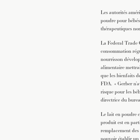
Les autorités amér
poudre pour bébés 
thérapeutiques non
La Federal Trade C
consommation régul
nourrisson développ
alimentaire mettrai
que les bienfaits 
FDA. « Gerber n’av
risque pour les béb
directrice du bure
Le lait en poudre 
produit est en part
remplacement des p
pouvoir établir un 