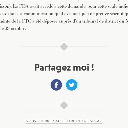
isson). La FDA avait accédé à cette demande, pour cette seule indic
cise dans sa communication qu’il existait « peu de preuve scientifique
lainte de la FTC a été déposée auprès d’un tribunal de district du 
 le 29 octobre.
Partagez moi !
VOUS POURRIEZ AUSSI ÊTRE INTÉRESSÉ PAR