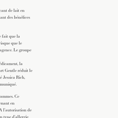
ant de lait en
ant des bénéfices
fait que la
risque que le
l’agence. Le groupe
édicament, la
t Gentle réduit le
é Jessica Rich,
ommuniqué.
grammes. Ce
venant en
 l’autorisation de
un type d’allergie