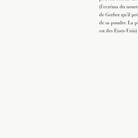
(l’eczéma du nourr
de Gerber qu’il pré
de sa poudre. La p
est des Etats-Unis)