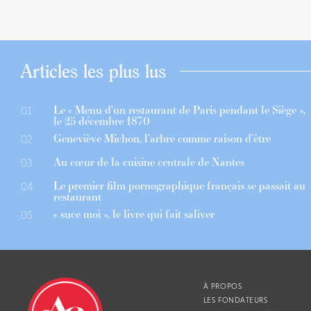
Articles les plus lus
Le « Menu d’un restaurant de Paris pendant le Siège »,
01
le 25 décembre 1870
Geneviève Michon, l’arbre comme raison d’être
02
Au cœur de la cuisine centrale de Nantes
03
Le premier film pornographique français se passait au
04
restaurant
« suce moi », le livre qui fait saliver
05
À PROPOS
LES FONDATEURS