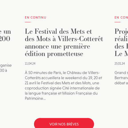
EN CONTINU
EN CON
e un
Le Festival des Mets et
Proj
 200
des Mots à Villers-Cotterêt
réal
annonce une première
des 
édition prometteuse
Le M
11.04.24
25.01.24
rganise
h30 à
À 50 minutes de Paris, le Château de Villers-
Grand s
Cotterêts accueillera le weekend du 19, 20 et
Bertran
21 avril le Festival des Mets et des Mots, une
débat av
coproduction signée Cité internationale de
la langue française et Mission Française du
Patrimoine...
VOIR NOS BRÈVES