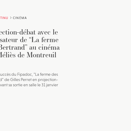
TINU
CINÉMA
ection-débat avec le
isateur de “La ferme
Bertrand” au cinéma
éliès de Montreuil
uccès du Fipadoc, "La ferme des
d" de Gilles Perret en projection-
ant sa sortie en salle le 31 janvier