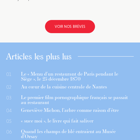
VOIR NOS BRÈVES
Articles les plus lus
Le « Menu d’un restaurant de Paris pendant le
01
Siège », le 25 décembre 1870
Au cœur de la cuisine centrale de Nantes
02
Le premier film pornographique français se passait
03
au restaurant
Geneviève Michon, l’arbre comme raison d’être
04
« suce moi », le livre qui fait saliver
05
Quand les champs de blé entraient au Musée
06
d’Orsay