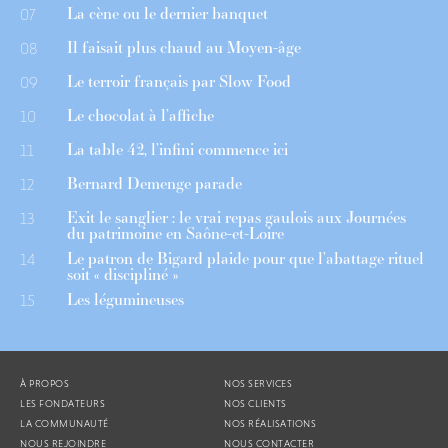
La cène ou le dernier banquet
07
Il faisait plus chaud au Moyen-âge
08
Le terroir français par Slow Food
09
Le chocolat à l’affiche
10
La table 42, l’infini commence ici
11
Bernard Demenge parade
12
Exit le sanglier : le vrai repas gaulois aux Journées
13
du patrimoine en Saône-et-Loire
Le patron de Bigard plaide pour que l’abattage rituel
14
soit « discipliné »
Les légumineuses
15
À PROPOS
NOS SERVICES
LES FONDATEURS
NOS CLIENTS
LA COMMUNAUTÉ
NOS RÉALISATIONS
NOUS REJOINDRE
NOUS CONTACTER