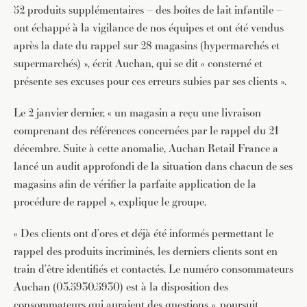
52 produits supplémentaires – des boîtes de lait infantile –
ont échappé à la vigilance de nos équipes et ont été vendus
après la date du rappel sur 28 magasins (hypermarchés et
supermarchés) », écrit Auchan, qui se dit « consterné et
présente ses excuses pour ces erreurs subies par ses clients ».
Le 2 janvier dernier, « un magasin a reçu une livraison
comprenant des références concernées par le rappel du 21
décembre. Suite à cette anomalie, Auchan Retail France a
lancé un audit approfondi de la situation dans chacun de ses
magasins afin de vérifier la parfaite application de la
procédure de rappel », explique le groupe.
« Des clients ont d’ores et déjà été informés permettant le
rappel des produits incriminés, les derniers clients sont en
train d’être identifiés et contactés. Le numéro consommateurs
Auchan (03.5930.5930) est à la disposition des
consommateurs qui auraient des questions », poursuit