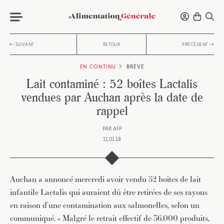
SUIVANT
RETOUR
PRÉCÉDENT
EN CONTINU
BRÈVE
Lait contaminé : 52 boîtes Lactalis
vendues par Auchan après la date de
rappel
PAR
AFP
11.01.18
Auchan a annoncé mercredi avoir vendu 52 boîtes de lait
infantile Lactalis qui auraient dû être retirées de ses rayons
en raison d’une contamination aux salmonelles, selon un
communiqué. « Malgré le retrait effectif de 36.000 produits,